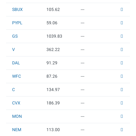
SBUX
105.62
---
PYPL
59.06
---
GS
1039.83
---
V
362.22
---
DAL
91.29
---
WFC
87.26
---
C
134.97
---
CVX
186.39
---
MON
---
NEM
113
.00
---