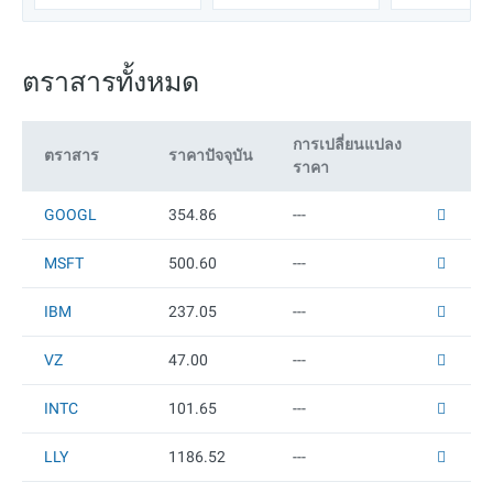
(MSFT)
(NVDA)
และยาวในที่เดียว เลือกทิกเกอร์เพื่อดูเส้นทางราคาปัจจุบัน เปรียบเทียบการ
แกว่งล่าสุด และติดตามตลาดอย่างมั่นใจด้วยเครื่องมือฟรีจาก RoboForex
ตราสารทั้งหมด
การเปลี่ยนแปลง
ตราสาร
ราคาปัจจุบัน
ราคา
GOOGL
354.86
---
MSFT
500.6
0
---
IBM
237.05
---
VZ
47
.00
---
INTC
101.65
---
LLY
1186.52
---