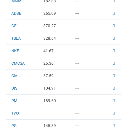
MMM
182.83
---
ADBE
265.09
---
GE
370.27
---
TSLA
328.64
---
NKE
41.67
---
CMCSA
25.36
---
GM
87.59
---
DIS
104.91
---
PM
189.6
0
---
TWX
---
PG
145.89
---