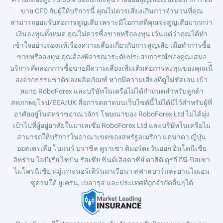
ขาย CFD กับผู้ให้บริการนี้ คุณไม่ควรเสี่ยงเกินกว่าจำนวนที่คุณ
สามารถยอมรับต่อการสูญเสีย เพราะมีโอกาสที่คุณจะสูญเสียมากกว่า
เงินลงทุนทั้งหมด คุณไม่ควรซื้อขายหรือลงทุน เว้นแต่ว่าคุณได้ทำ
เข้าใจอย่างถ่องแท้เรื่องความเสี่ยงเกี่ยวกับการสูญเสีย เมื่อทำการซื้อ
ขายหรือลงทุน คุณต้องพิจารณาระดับประสบการณ์ของคุณเสมอ
บริการคัดลอกการซื้อขายมีความเสี่ยงเพิ่มเติมต่อการลงทุนของคุณเนื่ิ
องจากธรรมชาติของผลิตภัณฑ์ หากมีความเสี่ยงที่ดูไม่ชัดเจน เป้า
หมาย RoboForex และบริษัทในเครือไม่ได้กำหนดสำหรับลูกค้า
สหภาพยุโรป/EEA/UK สื่อการตลาดบนเว็บไซต์นี้ไม่ได้มีไว้สำหรับผู้ที่
อาศัยอยู่ในสหราชอาณาจักร โฆษณาของ RoboForex Ltd ไม่ได้มุ่ง
เป้าไปที่ผู้อยู่อาศัยในมาเลเซีย RoboForex Ltd และบริษัทในเครือไม่
สามารถให้บริการในอาณาเขตของสหรัฐอเมริกา แคนาดา ญี่ปุ่น
ออสเตรเลีย โบแนร์ บราซิล คูราเซา ติมอร์ตะวันออก อินโดนีเซีย
อิหร่าน ไลบีเรีย ไซปัน รัสเซีย ซินต์เอิสตาซีย์ ตาฮิติ ตุรกี กินี-บิสเซา
ไมโครนีเซีย หมู่เกาะนอร์เทิร์นมาเรียนา สฟาลบาร์และยานไมเอน
ซูดานใต้ ยูเครน, เบลารุส และประเทศที่ถูกจำกัดอื่นๆได้