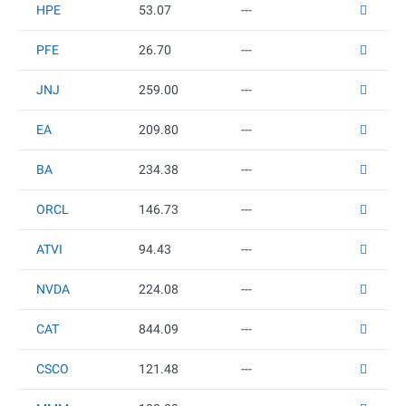
HPE
53.07
---
PFE
26.7
0
---
JNJ
259
.00
---
EA
209.8
0
---
BA
234.38
---
ORCL
146.73
---
ATVI
94.43
---
NVDA
224.08
---
CAT
844.09
---
CSCO
121.48
---