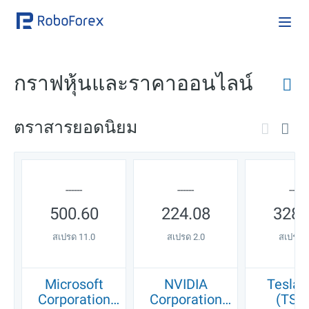
กราฟหุ้นและราคาออนไลน์
ตราสารยอดนิยม
ใช้ประโยชน์จากกราฟหุ้นแบบไลฟ์และราคาแบบสตรีมแบบเรียลไทม์เพื่อ
วิเคราะห์ตลาดได้แม่นยำ RoboForex มอบการเข้าถึงกราฟเชิงโต้ตอบ
ออนไลน์สำหรับสัญลักษณ์ยอดนิยม ทำให้คุณติดตามการเคลื่อนไหวของ
ราคาได้โดยไม่ต้องรีเฟรชเอง เหมาะเป็นจุดเริ่มต้นในการมองเห็นแนวโน้ม
การเปลี่ยนแปลงของโมเมนตัม และโซนราคาสำคัญก่อนตัดสินใจ เลือก
------
------
------
สัญลักษณ์เพื่อเปิดกราฟและสำรวจประวัติราคาในหลายไทม์เฟรม ซูมเข้า
500.6
0
224.08
328.
เพื่อดูการเคลื่อนไหวระหว่างวันหรือซูมออกเพื่อทบทวนรอบระยะยาว จาก
นั้นสังเกตราคา bid และ ask ที่อัปเดตเมื่อมีให้ อินเทอร์เฟซสะอาดและ
สเปรด
11.0
สเปรด
2.0
สเปรด
8
ทำงานรวดเร็ว ใช้งานสะดวกทั้งเดสก์ท็อปและมือถือ. ยกระดับมุมมองของ
คุณด้วยอินดิเคเตอร์เทคนิคและเครื่องมือลากเส้น เพื่อทำเครื่องหมายแนว
รับแนวต้าน วาดเส้นเทรนด์ หรือระบุจุดเบรกเอาต์ที่เป็นไปได้ ผสาน
สัญญาณเหล่านี้กับพฤติกรรมราคาล่าสุดเพื่อสร้างภาพความเสี่ยงและ
Microsoft
NVIDIA
Tesla, 
โอกาสที่ชัดเจนขึ้นในแต่ละหุ้น ไม่ว่าคุณจะเตรียมไอเดียการเทรดหรือเพียง
Corporation
Corporation
(TSL
ติดตามว็อทช์ลิสต์ กราฟเหล่านี้ช่วยให้คุณทบทวนการเคลื่อนไหวระยะสั้น