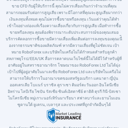
ขาย CFD กับผู้ให้บริการนี้ คุณไม่ควรเสี่ยงเกินกว่าจำนวนที่คุณ
สามารถยอมรับต่อการสูญเสีย เพราะมีโอกาสที่คุณจะสูญเสียมากกว่า
เงินลงทุนทั้งหมด คุณไม่ควรซื้อขายหรือลงทุน เว้นแต่ว่าคุณได้ทำ
เข้าใจอย่างถ่องแท้เรื่องความเสี่ยงเกี่ยวกับการสูญเสีย เมื่อทำการซื้อ
ขายหรือลงทุน คุณต้องพิจารณาระดับประสบการณ์ของคุณเสมอ
บริการคัดลอกการซื้อขายมีความเสี่ยงเพิ่มเติมต่อการลงทุนของคุณเนื่ิ
องจากธรรมชาติของผลิตภัณฑ์ หากมีความเสี่ยงที่ดูไม่ชัดเจน เป้า
หมาย RoboForex และบริษัทในเครือไม่ได้กำหนดสำหรับลูกค้า
สหภาพยุโรป/EEA/UK สื่อการตลาดบนเว็บไซต์นี้ไม่ได้มีไว้สำหรับผู้ที่
อาศัยอยู่ในสหราชอาณาจักร โฆษณาของ RoboForex Ltd ไม่ได้มุ่ง
เป้าไปที่ผู้อยู่อาศัยในมาเลเซีย RoboForex Ltd และบริษัทในเครือไม่
สามารถให้บริการในอาณาเขตของสหรัฐอเมริกา แคนาดา ญี่ปุ่น
ออสเตรเลีย โบแนร์ บราซิล คูราเซา ติมอร์ตะวันออก อินโดนีเซีย
อิหร่าน ไลบีเรีย ไซปัน รัสเซีย ซินต์เอิสตาซีย์ ตาฮิติ ตุรกี กินี-บิสเซา
ไมโครนีเซีย หมู่เกาะนอร์เทิร์นมาเรียนา สฟาลบาร์และยานไมเอน
ซูดานใต้ ยูเครน, เบลารุส และประเทศที่ถูกจำกัดอื่นๆได้