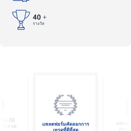
40
+
รางวัล
FD ที่ดี
แพลตฟ
แพลตฟอร์มคัดลอกการ
บการเทรด
การเทร
เทรดที่ดีที่สุด