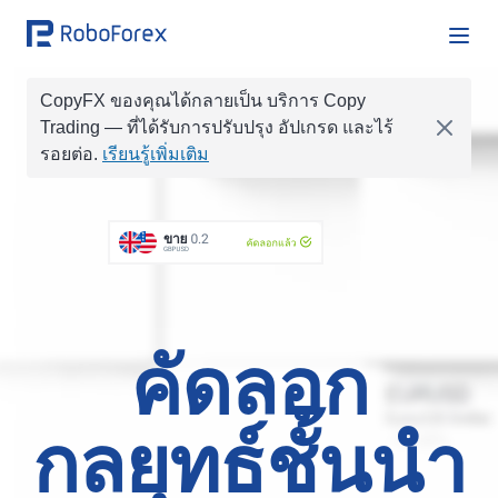
CopyFX ของคุณได้กลายเป็น บริการ Copy
ซื้อ
0.1
คัดลอกแล้ว
Trading
— ที่ได้รับการปรับปรุง อัปเกรด และไร้
EURUSD
รอยต่อ.
เรียนรู้เพิ่มเติม
ซื้อ
0.01
ขาย
0.2
คัดลอกแล้ว
GBPUSD
ขาย
0.1
ซื้อ
1
ซื้อ
1.0
ซื้อ
0.05
คัดลอกแล้ว
EURCHF
คัดลอก
กลยุทธ์ชั้นนำ