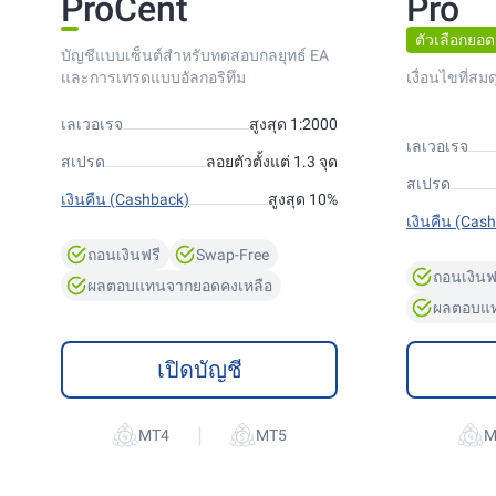
ProCent
Pro
ตัวเลือกยอด
บัญชีแบบเซ็นต์สำหรับทดสอบกลยุทธ์ EA
และการเทรดแบบอัลกอริทึม
เงื่อนไขที่สม
เลเวอเรจ
สูงสุด 1:2000
เลเวอเรจ
สเปรด
ลอยตัวตั้งแต่ 1.3 จุด
สเปรด
เงินคืน (Cashback)
สูงสุด 10%
เงินคืน (Cas
ถอนเงินฟรี
Swap-Free
ถอนเงินฟ
ผลตอบแทนจากยอดคงเหลือ
ผลตอบแท
เปิดบัญชี
|