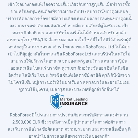
เข้าใจอย่างถ่องแท้เรื่องความเสี่ยงเกี่ยวกับการสูญเสีย เมื่อทำการซื้อ
ขายหรือลงทุน คุณต้องพิจารณาระดับประสบการณ์ของคุณเสมอ
บริการคัดลอกการซื้อขายมีความเสี่ยงเพิ่มเติมต่อการลงทุนของคุณเนื่ิ
องจากธรรมชาติของผลิตภัณฑ์ หากมีความเสี่ยงที่ดูไม่ชัดเจน เป้า
หมาย RoboForex และบริษัทในเครือไม่ได้กำหนดสำหรับลูกค้า
สหภาพยุโรป/EEA/UK สื่อการตลาดบนเว็บไซต์นี้ไม่ได้มีไว้สำหรับผู้ที่
อาศัยอยู่ในสหราชอาณาจักร โฆษณาของ RoboForex Ltd ไม่ได้มุ่ง
เป้าไปที่ผู้อยู่อาศัยในมาเลเซีย RoboForex Ltd และบริษัทในเครือไม่
สามารถให้บริการในอาณาเขตของสหรัฐอเมริกา แคนาดา ญี่ปุ่น
ออสเตรเลีย โบแนร์ บราซิล คูราเซา ติมอร์ตะวันออก อินโดนีเซีย
อิหร่าน ไลบีเรีย ไซปัน รัสเซีย ซินต์เอิสตาซีย์ ตาฮิติ ตุรกี กินี-บิสเซา
ไมโครนีเซีย หมู่เกาะนอร์เทิร์นมาเรียนา สฟาลบาร์และยานไมเอน
ซูดานใต้ ยูเครน, เบลารุส และประเทศที่ถูกจำกัดอื่นๆได้
RoboForex มีโปรแกรมการประกันภัยความรับผิดทางแพ่งจำนวน
2,500,000 EUR ซึ่งรวมถึงการเป็นผู้นำตลาดในการต่อต้านการ
ละเว้น การฉ้อโกง ข้อผิดพลาด ความประมาท และความเสี่ยงอื่นๆ ที่
อาจนำไปสู่การสูญเสียทางการเงินของลูกค้า