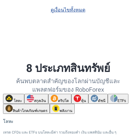
ดูเงื่อนไขทั้งหมด
8 ประเภทสินทรัพย์
ค้นพบตลาดสำคัญของโลกผ่านบัญชีและ
แพลตฟอร์มของ RoboForex
โลหะ
สกุลเงิน
คริปโต
หุ้น
ดัชนี
ETFs
สินค้าโภคภัณฑ์เกษตร
พลังงาน
โลหะ
เทรด CFDs และ ETFs บนโลหะมีค่า รวมถึงทองคำ เงิน แพลทินัม และอื่น ๆ