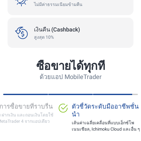
ไม่มีค่าธรรมเนียมข้ามคืน
сashback
เงินคืน (Cashback)
สูงสุด 10%
ซื้อขายได้ทุกที่
ด้วยแอป MobileTrader
เหมาะสำหรับการเทรด
พื้นที่การซื้อข
ทองคำ คู่สกุลเงิน และคริ
ซื้อขาย ฝากเงิน แล
ปโต
บัญชี MetaTrader 4
การติดตามราคาออนไลน์แบบเรียล
ไทม์โดยไม่มีความล่าช้าและการ