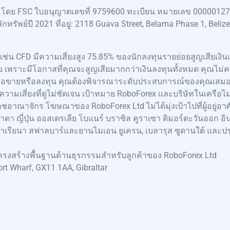
ุมโดย FSC ใบอนุญาตเลขที่ 9759600 ทะเบียน หมายเลข 000001272
ย์ปี 2021 ที่อยู่: 2118 Guava Street, Belama Phase 1, Belize C
 เช่น CFD มีความเสี่ยงสูง 75.85% ของนักลงทุนรายย่อยสูญเสียเงินเ
ย เพราะมีโอกาสที่คุณจะสูญเสียมากกว่าเงินลงทุนทั้งหมด คุณไม่คว
ำการซื้อขายหรือลงทุน คุณต้องพิจารณาระดับประสบการณ์ของคุณเสมอ
วามเสี่ยงที่ดูไม่ชัดเจน เป้าหมาย RoboForex และบริษัทในเครือ
สหราชอาณาจักร โฆษณาของ RoboForex Ltd ไม่ได้มุ่งเป้าไปที่ผู้อยู่
ปุ่น ออสเตรเลีย โบแนร์ บราซิล คูราเซา ติมอร์ตะวันออก อินโดนีเ
ร์นมาเรียนา สฟาลบาร์และยานไมเอน ยูเครน, เบลารุส ซูดานใต้ และประ
งสร้างพื้นฐานด้านธุรกรรมสำหรับลูกค้าของ RoboForex Ltd
rt Wharf, GX11 1AA, Gibraltar