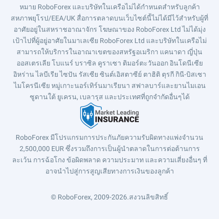
หมาย RoboForex และบริษัทในเครือไม่ได้กำหนดสำหรับลูกค้า
สหภาพยุโรป/EEA/UK สื่อการตลาดบนเว็บไซต์นี้ไม่ได้มีไว้สำหรับผู้ที่
อาศัยอยู่ในสหราชอาณาจักร โฆษณาของ RoboForex Ltd ไม่ได้มุ่ง
เป้าไปที่ผู้อยู่อาศัยในมาเลเซีย RoboForex Ltd และบริษัทในเครือไม่
สามารถให้บริการในอาณาเขตของสหรัฐอเมริกา แคนาดา ญี่ปุ่น
ออสเตรเลีย โบแนร์ บราซิล คูราเซา ติมอร์ตะวันออก อินโดนีเซีย
อิหร่าน ไลบีเรีย ไซปัน รัสเซีย ซินต์เอิสตาซีย์ ตาฮิติ ตุรกี กินี-บิสเซา
ไมโครนีเซีย หมู่เกาะนอร์เทิร์นมาเรียนา สฟาลบาร์และยานไมเอน
ซูดานใต้ ยูเครน, เบลารุส และประเทศที่ถูกจำกัดอื่นๆได้
RoboForex มีโปรแกรมการประกันภัยความรับผิดทางแพ่งจำนวน
2,500,000 EUR ซึ่งรวมถึงการเป็นผู้นำตลาดในการต่อต้านการ
ละเว้น การฉ้อโกง ข้อผิดพลาด ความประมาท และความเสี่ยงอื่นๆ ที่
อาจนำไปสู่การสูญเสียทางการเงินของลูกค้า
© RoboForex, 2009-2026.
สงวนลิขสิทธิ์