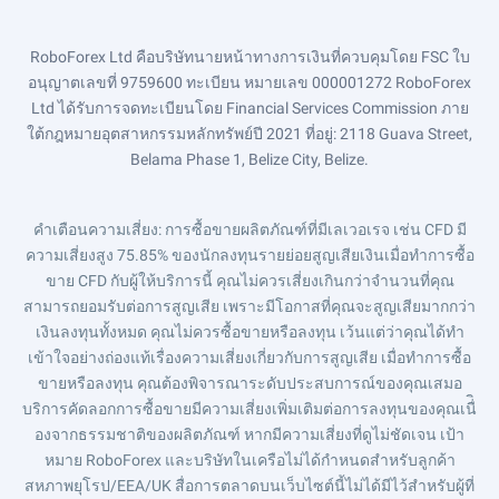
RoboForex Ltd คือบริษัทนายหน้าทางการเงินที่ควบคุมโดย FSC ใบ
อนุญาตเลขที่ 9759600 ทะเบียน หมายเลข 000001272 RoboForex
Ltd ได้รับการจดทะเบียนโดย Financial Services Commission ภาย
ใต้กฎหมายอุตสาหกรรมหลักทรัพย์ปี 2021 ที่อยู่: 2118 Guava Street,
Belama Phase 1, Belize City, Belize.
คำเตือนความเสี่ยง
: การซื้อขายผลิตภัณฑ์ที่มีเลเวอเรจ เช่น CFD มี
ความเสี่ยงสูง 75.85% ของนักลงทุนรายย่อยสูญเสียเงินเมื่อทำการซื้อ
ขาย CFD กับผู้ให้บริการนี้ คุณไม่ควรเสี่ยงเกินกว่าจำนวนที่คุณ
สามารถยอมรับต่อการสูญเสีย เพราะมีโอกาสที่คุณจะสูญเสียมากกว่า
เงินลงทุนทั้งหมด คุณไม่ควรซื้อขายหรือลงทุน เว้นแต่ว่าคุณได้ทำ
เข้าใจอย่างถ่องแท้เรื่องความเสี่ยงเกี่ยวกับการสูญเสีย เมื่อทำการซื้อ
ขายหรือลงทุน คุณต้องพิจารณาระดับประสบการณ์ของคุณเสมอ
บริการคัดลอกการซื้อขายมีความเสี่ยงเพิ่มเติมต่อการลงทุนของคุณเนื่ิ
องจากธรรมชาติของผลิตภัณฑ์ หากมีความเสี่ยงที่ดูไม่ชัดเจน เป้า
หมาย RoboForex และบริษัทในเครือไม่ได้กำหนดสำหรับลูกค้า
สหภาพยุโรป/EEA/UK สื่อการตลาดบนเว็บไซต์นี้ไม่ได้มีไว้สำหรับผู้ที่