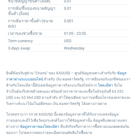
ขนาดสัญญาขั้นต่ำ (ล็อต)
0.01
การเพิ่มขึ้นของขนาดสัญญา
0.01
ขั้นต่ำ (ล็อต)
การเพิ่มราคาขั้นต่ำ (ขนาด
0.001
tick)
เวลาของช่วงซื้อขาย
01:05 - 23:55
Term currency
USD
3-days swap
Wednesday
ยินดีต้อนรับสู่ส่วน "Charts" ของ XAGUSD – ศูนย์ข้อมูลเฉพาะสำหรับรับ
ข้อมูล
ราคาผ่านระบบออนไลน์
สำหรับ เงิน ดอลลาร์สหรัฐ. กราฟอินเทอร์แอกทีฟของเรา
สำหรับโลหะมีค่านี้อัปเดตข้อมูลราคาจริงแบบเรียลไทม์จาก
โลหะมีค่า
จึงไม่
จำเป็นต้องรีเฟรชด้วยตนเอง พร้อมด้วยราคาขายและซื้อในปัจจุบันที่
63.532
USD และ
63.564
USD ตามลำดับ ทำให้คุณติดตามการเคลื่อนไหวของตลาดและ
วิเคราะห์แนวโน้มในอดีตของ เงิน ดอลลาร์สหรัฐ ได้อย่างง่ายดาย
โปรดทราบว่า กราฟ XAGUSD นี้แสดงข้อมูลราคาที่ได้รับจากแหล่งข้อมูล
ภายนอกและมีไว้เพื่อวัตถุประสงค์ในการให้ข้อมูลเท่านั้น ข้อมูลที่แสดงอาจแตก
ต่างจาก
ข้อมูลราคาของโลหะมีค่า
ที่แท้จริงหรือราคาการซื้อขายบนแพลตฟอร์ม
ของเรา โปรดตรวจสอบรายละเอียดก่อนตัดสินใจซื้อขาย