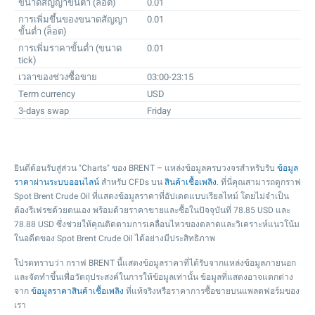
ขนาดสัญญาขั้นต่ำ (ล็อต)
0.01
การเพิ่มขึ้นของขนาดสัญญา
0.01
ขั้นต่ำ (ล็อต)
การเพิ่มราคาขั้นต่ำ (ขนาด
0.01
tick)
เวลาของช่วงซื้อขาย
03:00-23:15
Term currency
USD
3-days swap
Friday
ยินดีต้อนรับสู่ส่วน "Charts" ของ BRENT – แหล่งข้อมูลครบวงจรสำหรับรับ
ข้อมูล
ราคาผ่านระบบออนไลน์
สำหรับ CFDs บน
สินค้าเชื้อเพลิง
. ที่นี่คุณสามารถดูกราฟ
Spot Brent Crude Oil ที่แสดงข้อมูลราคาที่อัปเดตแบบเรียลไทม์ โดยไม่จำเป็น
ต้องรีเฟรชด้วยตนเอง พร้อมด้วยราคาขายและซื้อในปัจจุบันที่
78.85
USD และ
78.88
USD ซึ่งช่วยให้คุณติดตามการเคลื่อนไหวของตลาดและวิเคราะห์แนวโน้ม
ในอดีตของ Spot Brent Crude Oil ได้อย่างมีประสิทธิภาพ
โปรดทราบว่า กราฟ BRENT นี้แสดงข้อมูลราคาที่ได้รับจากแหล่งข้อมูลภายนอก
และจัดทำขึ้นเพื่อวัตถุประสงค์ในการให้ข้อมูลเท่านั้น ข้อมูลที่แสดงอาจแตกต่าง
จาก
ข้อมูลราคาสินค้าเชื้อเพลิง
ที่แท้จริงหรือราคาการซื้อขายบนแพลตฟอร์มของ
เรา