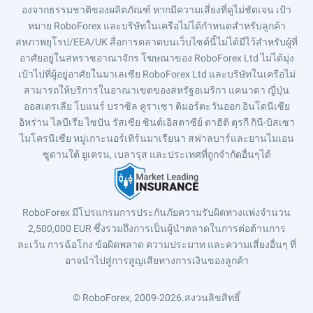
องจากธรรมชาติของผลิตภัณฑ์ หากมีความเสี่ยงที่ดูไม่ชัดเจน เป้า
หมาย RoboForex และบริษัทในเครือไม่ได้กำหนดสำหรับลูกค้า
สหภาพยุโรป/EEA/UK สื่อการตลาดบนเว็บไซต์นี้ไม่ได้มีไว้สำหรับผู้ที่
อาศัยอยู่ในสหราชอาณาจักร โฆษณาของ RoboForex Ltd ไม่ได้มุ่ง
เป้าไปที่ผู้อยู่อาศัยในมาเลเซีย RoboForex Ltd และบริษัทในเครือไม่
สามารถให้บริการในอาณาเขตของสหรัฐอเมริกา แคนาดา ญี่ปุ่น
ออสเตรเลีย โบแนร์ บราซิล คูราเซา ติมอร์ตะวันออก อินโดนีเซีย
อิหร่าน ไลบีเรีย ไซปัน รัสเซีย ซินต์เอิสตาซีย์ ตาฮิติ ตุรกี กินี-บิสเซา
ไมโครนีเซีย หมู่เกาะนอร์เทิร์นมาเรียนา สฟาลบาร์และยานไมเอน
ซูดานใต้ ยูเครน, เบลารุส และประเทศที่ถูกจำกัดอื่นๆได้
RoboForex มีโปรแกรมการประกันภัยความรับผิดทางแพ่งจำนวน
2,500,000 EUR ซึ่งรวมถึงการเป็นผู้นำตลาดในการต่อต้านการ
ละเว้น การฉ้อโกง ข้อผิดพลาด ความประมาท และความเสี่ยงอื่นๆ ที่
อาจนำไปสู่การสูญเสียทางการเงินของลูกค้า
© RoboForex, 2009-2026.
สงวนลิขสิทธิ์