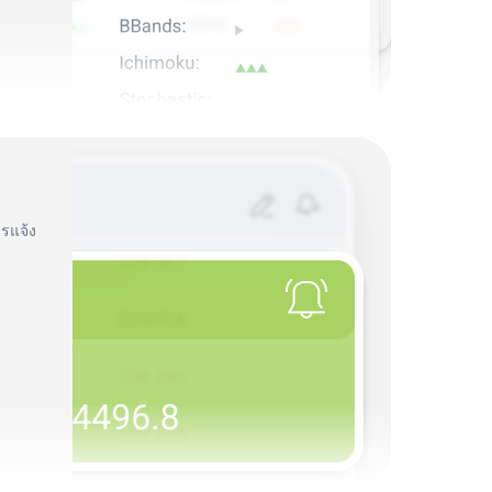
รแจ้ง