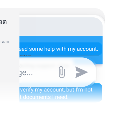
อด
ดยตอบ