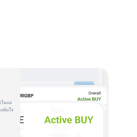
การในแอ
างมั่นใจ