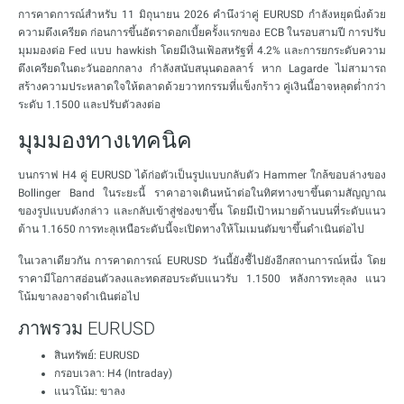
การคาดการณ์สำหรับ 11 มิถุนายน 2026 คำนึงว่าคู่ EURUSD กำลังหยุดนิ่งด้วย
ความตึงเครียด ก่อนการขึ้นอัตราดอกเบี้ยครั้งแรกของ ECB ในรอบสามปี การปรับ
มุมมองต่อ Fed แบบ hawkish โดยมีเงินเฟ้อสหรัฐที่ 4.2% และการยกระดับความ
ตึงเครียดในตะวันออกกลาง กำลังสนับสนุนดอลลาร์ หาก Lagarde ไม่สามารถ
สร้างความประหลาดใจให้ตลาดด้วยวาทกรรมที่แข็งกร้าว คู่เงินนี้อาจหลุดต่ำกว่า
ระดับ 1.1500 และปรับตัวลงต่อ
มุมมองทางเทคนิค
บนกราฟ H4 คู่ EURUSD ได้ก่อตัวเป็นรูปแบบกลับตัว Hammer ใกล้ขอบล่างของ
Bollinger Band ในระยะนี้ ราคาอาจเดินหน้าต่อในทิศทางขาขึ้นตามสัญญาณ
ของรูปแบบดังกล่าว และกลับเข้าสู่ช่องขาขึ้น โดยมีเป้าหมายด้านบนที่ระดับแนว
ต้าน 1.1650 การทะลุเหนือระดับนี้จะเปิดทางให้โมเมนตัมขาขึ้นดำเนินต่อไป
ในเวลาเดียวกัน การคาดการณ์ EURUSD วันนี้ยังชี้ไปยังอีกสถานการณ์หนึ่ง โดย
ราคามีโอกาสอ่อนตัวลงและทดสอบระดับแนวรับ 1.1500 หลังการทะลุลง แนว
โน้มขาลงอาจดำเนินต่อไป
ภาพรวม EURUSD
สินทรัพย์: EURUSD
กรอบเวลา: H4 (Intraday)
แนวโน้ม: ขาลง