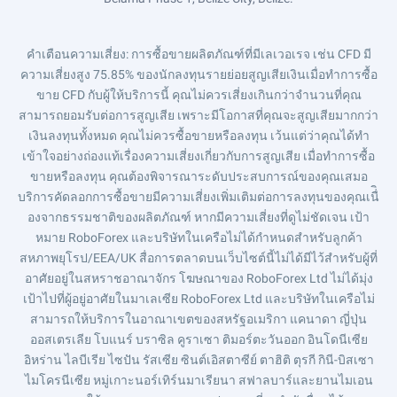
คำเตือนความเสี่ยง
: การซื้อขายผลิตภัณฑ์ที่มีเลเวอเรจ เช่น CFD มี
ความเสี่ยงสูง 75.85% ของนักลงทุนรายย่อยสูญเสียเงินเมื่อทำการซื้อ
ขาย CFD กับผู้ให้บริการนี้ คุณไม่ควรเสี่ยงเกินกว่าจำนวนที่คุณ
สามารถยอมรับต่อการสูญเสีย เพราะมีโอกาสที่คุณจะสูญเสียมากกว่า
เงินลงทุนทั้งหมด คุณไม่ควรซื้อขายหรือลงทุน เว้นแต่ว่าคุณได้ทำ
เข้าใจอย่างถ่องแท้เรื่องความเสี่ยงเกี่ยวกับการสูญเสีย เมื่อทำการซื้อ
ขายหรือลงทุน คุณต้องพิจารณาระดับประสบการณ์ของคุณเสมอ
บริการคัดลอกการซื้อขายมีความเสี่ยงเพิ่มเติมต่อการลงทุนของคุณเนื่ิ
องจากธรรมชาติของผลิตภัณฑ์ หากมีความเสี่ยงที่ดูไม่ชัดเจน เป้า
หมาย RoboForex และบริษัทในเครือไม่ได้กำหนดสำหรับลูกค้า
สหภาพยุโรป/EEA/UK สื่อการตลาดบนเว็บไซต์นี้ไม่ได้มีไว้สำหรับผู้ที่
อาศัยอยู่ในสหราชอาณาจักร โฆษณาของ RoboForex Ltd ไม่ได้มุ่ง
เป้าไปที่ผู้อยู่อาศัยในมาเลเซีย RoboForex Ltd และบริษัทในเครือไม่
สามารถให้บริการในอาณาเขตของสหรัฐอเมริกา แคนาดา ญี่ปุ่น
ออสเตรเลีย โบแนร์ บราซิล คูราเซา ติมอร์ตะวันออก อินโดนีเซีย
อิหร่าน ไลบีเรีย ไซปัน รัสเซีย ซินต์เอิสตาซีย์ ตาฮิติ ตุรกี กินี-บิสเซา
ไมโครนีเซีย หมู่เกาะนอร์เทิร์นมาเรียนา สฟาลบาร์และยานไมเอน