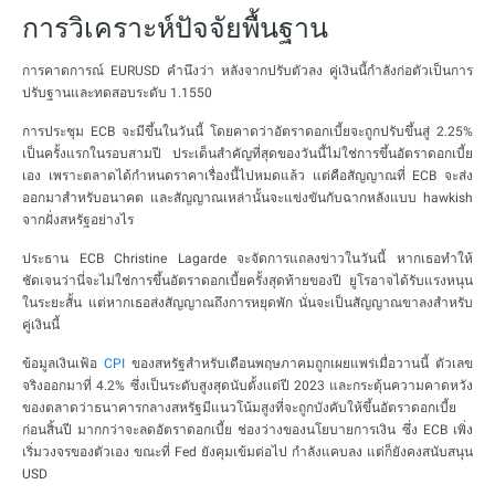
การวิเคราะห์ปัจจัยพื้นฐาน
การคาดการณ์ EURUSD คำนึงว่า หลังจากปรับตัวลง คู่เงินนี้กำลังก่อตัวเป็นการ
ปรับฐานและทดสอบระดับ 1.1550
การประชุม ECB จะมีขึ้นในวันนี้ โดยคาดว่าอัตราดอกเบี้ยจะถูกปรับขึ้นสู่ 2.25%
เป็นครั้งแรกในรอบสามปี ประเด็นสำคัญที่สุดของวันนี้ไม่ใช่การขึ้นอัตราดอกเบี้ย
เอง เพราะตลาดได้กำหนดราคาเรื่องนี้ไปหมดแล้ว แต่คือสัญญาณที่ ECB จะส่ง
ออกมาสำหรับอนาคต และสัญญาณเหล่านั้นจะแข่งขันกับฉากหลังแบบ hawkish
จากฝั่งสหรัฐอย่างไร
ประธาน ECB Christine Lagarde จะจัดการแถลงข่าวในวันนี้ หากเธอทำให้
ชัดเจนว่านี่จะไม่ใช่การขึ้นอัตราดอกเบี้ยครั้งสุดท้ายของปี ยูโรอาจได้รับแรงหนุน
ในระยะสั้น แต่หากเธอส่งสัญญาณถึงการหยุดพัก นั่นจะเป็นสัญญาณขาลงสำหรับ
คู่เงินนี้
ข้อมูลเงินเฟ้อ
CPI
ของสหรัฐสำหรับเดือนพฤษภาคมถูกเผยแพร่เมื่อวานนี้ ตัวเลข
จริงออกมาที่ 4.2% ซึ่งเป็นระดับสูงสุดนับตั้งแต่ปี 2023 และกระตุ้นความคาดหวัง
ของตลาดว่าธนาคารกลางสหรัฐมีแนวโน้มสูงที่จะถูกบังคับให้ขึ้นอัตราดอกเบี้ย
ก่อนสิ้นปี มากกว่าจะลดอัตราดอกเบี้ย ช่องว่างของนโยบายการเงิน ซึ่ง ECB เพิ่ง
เริ่มวงจรของตัวเอง ขณะที่ Fed ยังคุมเข้มต่อไป กำลังแคบลง แต่ก็ยังคงสนับสนุน
USD