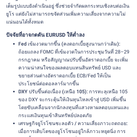
เต็มรูปแบบยังดำเนินอยู่ ซึ่งช่วยจำกัดผลกระทบเชิงลบต่อเงิน
ยูโร แต่ยังไม่สามารถขจัดส่วนเพิ่มความเสี่ยงจากความไม่
แน่นอนได้ทั้งหมด
ปัจจัยที่อาจกดดัน EURUSD ให้ต่ำลง
Fed เข้มงวดมากขึ้น (คงดอกเบี้ยสูงนานกว่าเดิม):
ถ้อยแถลง FOMC ที่เข้มงวดในการประชุมวันที่ 28–29
กรกฎาคม หรือสัญญาณปรับขึ้นอัตราดอกเบี้ย จะเพิ่ม
ความน่าสนใจของผลตอบแทนสินทรัพย์ USD และ
ขยายส่วนต่างอัตราดอกเบี้ย ECB/Fed ให้เป็น
ประโยชน์ต่อดอลลาร์มากขึ้น
DXY ปรับขึ้นต่อเนื่อง (เหนือ 105):
การทะลุเหนือ 105
ของ DXY จะกระตุ้นให้เงินทุนไหลเข้าสู่ USD เพิ่มขึ้น
โดยขับเคลื่อนจากนักลงทุนที่แสวงหาผลตอบแทนและ
กระแสเงินทุนเข้าสินทรัพย์ปลอดภัย
เศรษฐกิจยูโรโซนชะลอตัว / ความเสี่ยงภาวะถดถอย:
เมื่อการเติบโตของยูโรโซนอยู่ใกล้ภาวะหยุดนิ่ง การ