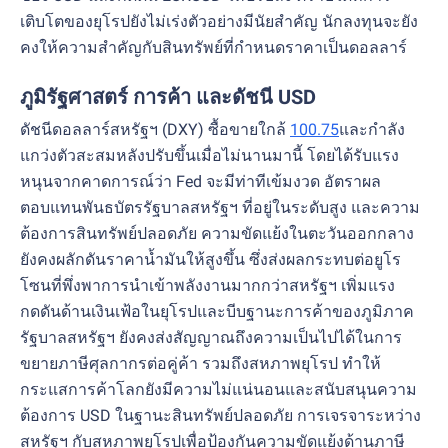
เติบโตของยุโรปยังไม่เร่งตัวอย่างมีนัยสำคัญ นักลงทุนจะยัง
คงให้ความสำคัญกับสินทรัพย์ที่กำหนดราคาเป็นดอลลาร์
ภูมิรัฐศาสตร์ การค้า และดัชนี USD
ดัชนีดอลลาร์สหรัฐฯ (DXY) ซื้อขายใกล้
100.75
และกำลัง
แกว่งตัวสะสมหลังปรับขึ้นเมื่อไม่นานมานี้ โดยได้รับแรง
หนุนจากคาดการณ์ว่า Fed จะมีท่าทีเข้มงวด อัตราผล
ตอบแทนพันธบัตรรัฐบาลสหรัฐฯ ที่อยู่ในระดับสูง และความ
ต้องการสินทรัพย์ปลอดภัย ความขัดแย้งในตะวันออกกลาง
ยังคงผลักดันราคาน้ำมันให้สูงขึ้น ซึ่งส่งผลกระทบต่อยูโร
โซนที่พึ่งพาการนำเข้าพลังงานมากกว่าสหรัฐฯ เพิ่มแรง
กดดันด้านเงินเฟ้อในยุโรปและบีบฐานะการค้าของภูมิภาค
รัฐบาลสหรัฐฯ ยังคงส่งสัญญาณถึงความเป็นไปได้ในการ
ขยายภาษีศุลกากรต่อคู่ค้า รวมถึงสหภาพยุโรป ทำให้
กระแสการค้าโลกยังมีความไม่แน่นอนและสนับสนุนความ
ต้องการ USD ในฐานะสินทรัพย์ปลอดภัย การเจรจาระหว่าง
สหรัฐฯ กับสหภาพยุโรปเพื่อป้องกันความขัดแย้งด้านภาษี