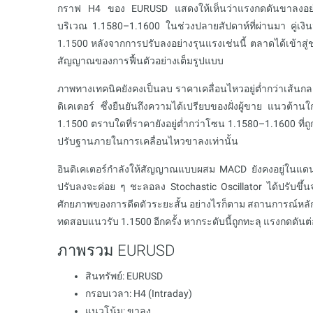
กราฟ H4 ของ EURUSD แสดงให้เห็นว่าแรงกดดันขาลงอย่างม
บริเวณ 1.1580–1.1600 ในช่วงปลายสัปดาห์ที่ผ่านมา คู่เงิ
1.1500 หลังจากการปรับลงอย่างรุนแรงเช่นนี้ ตลาดได้เข้าสู่
สัญญาณของการฟื้นตัวอย่างเต็มรูปแบบ
ภาพทางเทคนิคยังคงเป็นลบ ราคาเคลื่อนไหวอยู่ต่ำกว่าเส้นกล
ดิเคเตอร์ ซึ่งยืนยันถึงความได้เปรียบของฝั่งผู้ขาย แนวต้า
1.1500 ตราบใดที่ราคายังอยู่ต่ำกว่าโซน 1.1580–1.1600 ที
ปรับฐานภายในการเคลื่อนไหวขาลงเท่านั้น
อินดิเคเตอร์กำลังให้สัญญาณแบบผสม MACD ยังคงอยู่ในแดนล
ปรับลงจะค่อย ๆ ชะลอลง Stochastic Oscillator ได้ปรับขึ้
ศักยภาพของการดีดตัวระยะสั้น อย่างไรก็ตาม สถานการณ์หลั
ทดสอบแนวรับ 1.1500 อีกครั้ง หากระดับนี้ถูกทะลุ แรงกดดันต่อ
ภาพรวม EURUSD
สินทรัพย์: EURUSD
กรอบเวลา: H4 (Intraday)
แนวโน้ม: ขาลง