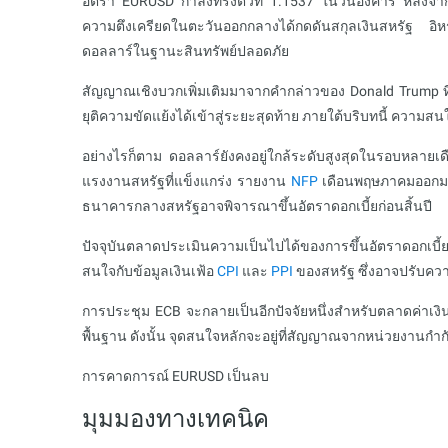
อัตรา EURUSD กำลังทรงตัวที่ 1.1537 ในวันอังคาร หลังจาก
ความตึงเครียดในตะวันออกกลางได้กดดันสกุลเงินสหรัฐ อิหร
ดอลลาร์ในฐานะสินทรัพย์ปลอดภัย
สัญญาณเชิงบวกเพิ่มเติมมาจากคำกล่าวของ Donald Trump ที่ระ
ยุติความขัดแย้งได้เข้าสู่ระยะสุดท้าย ภายใต้บริบทนี้ ความ
อย่างไรก็ตาม ดอลลาร์ยังคงอยู่ใกล้ระดับสูงสุดในรอบหลายเด
แรงงานสหรัฐที่แข็งแกร่ง รายงาน
NFP
เดือนพฤษภาคมออกมาดี
ธนาคารกลางสหรัฐอาจพิจารณาขึ้นอัตราดอกเบี้ยก่อนสิ้นปี
ปัจจุบันตลาดประเมินความเป็นไปได้ของการขึ้นอัตราดอกเบี้
สนใจกับข้อมูลเงินเฟ้อ
CPI
และ
PPI
ของสหรัฐ ซึ่งอาจปรับคว
การประชุม ECB จะกลายเป็นอีกปัจจัยหนึ่งสำหรับตลาดค่าเงิน
พื้นฐาน ดังนั้น จุดสนใจหลักจะอยู่ที่สัญญาณจากหน่วยงานก
การคาดการณ์ EURUSD เป็นลบ
มุมมองทางเทคนิค