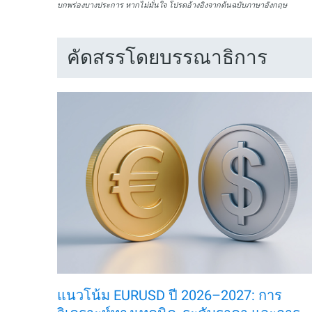
บกพร่องบางประการ หากไม่มั่นใจ โปรดอ้างอิงจากต้นฉบับภาษาอังกฤษ
คัดสรรโดยบรรณาธิการ
แนวโน้ม EURUSD ปี 2026–2027: การ