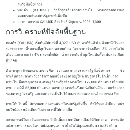
สหรัฐที่แข็งแกร่ง
ทองคำ (XAUUSD) กำลังสูญเสียความน่าสนใจ ท่ามกลางอัตราผล
ตอบแทนพันธบัตรรัฐบาลที่เพิ่มขึ้น
การคาดการณ์ XAUUSD สำหรับ 8 มิถุนายน 2026: 4,300
การวิเคราะห์ปัจจัยพื้นฐาน
ทองคำ (XAUUSD) เริ่มต้นสัปดาห์ที่ 4,327 USD สัปดาห์ที่แล้วปิดด้วยหนึ่งในแรง
ร่วงของราคาที่รุนแรงที่สุดในรอบหลายเดือน โดยราคาร่วงเกือบ 3% ภายในวัน
เดียว และมากกว่า 4% ตลอดทั้งสัปดาห์ แตะระดับต่ำสุดใหม่นับตั้งแต่ปลายเดือน
มีนาคม
ตัวกระตุ้นหลักของแรงเทขายคือรายงานตลาดแรงงานสหรัฐที่แข็งแกร่ง ซึ่ง
กระตุ้นความคาดหวังว่าอัตราดอกเบี้ยจะยังคงอยู่ในระดับสูงต่อไปอีกเป็นเวลา
นาน ในเดือนพฤษภาคม เศรษฐกิจสหรัฐสร้างงานใหม่ 172,000 ตำแหน่ง เทียบกับ
คาดการณ์ที่ 85,000 ตำแหน่ง ตลาดแรงงานที่แข็งแกร่งยืนยันถึงความแข็งแกร่ง
ของเศรษฐกิจสหรัฐ และลดความเป็นไปได้ของการผ่อนคลายนโยบายของ Fed
ภายใต้บริบทนี้ อัตราผลตอบแทนพันธบัตรสหรัฐเพิ่มขึ้น ทำให้ทองคำมีความน่า
สนใจน้อยลงเมื่อเทียบกับตราสารที่ให้ดอกเบี้ย
สถานการณ์ในตะวันออกกลางกำลังเพิ่มแรงกดดันต่อเนื่องให้กับตลาด ความขัด
แย้งทางทหารรอบอิหร่านยังคงหนุนราคาน้ำมันให้สูงและเพิ่มความเสี่ยงด้าน