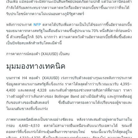
เงินเฟ้อ แม้ทองคำจะมีสถานะเป็นสินทรัพย์ปลอดภัยตามปกติ แต่ในเวลานี้ทองคำ
กำลังได้รับผลกระทบจากความคาดหวังเรื่องอัตราดอกเบี้ยขาขึ้นมากกว่าที่จะได้
รับประโยชน์จากความไม่แน่นอนทางภูมิรัฐศาสตร์
หลังการประกาศ
NFP
ตลาดได้ปรับเพิ่มความเป็นไปได้ของการขึ้นอัตราดอกเบี้ย
ของธนาคารกลางสหรัฐในเดือนธันวาคมขึ้นสู่ประมาณ 70% หนึ่งสัปดาห์ก่อนหน้า
นี้ ตัวเลขนี้อยู่ใกล้ 50% มากกว่า ความคาดหวังด้านอัตราดอกเบี้ยที่เพิ่มขึ้นยังคง
เป็นปัจจัยลบหลักสำหรับโลหะมีค่านี้
การคาดการณ์ทองคำ (XAUUSD) เป็นลบ
มุมมองทางเทคนิค
บนกราฟ H4 ทองคำ (XAUUSD) เร่งการปรับตัวลงอย่างรุนแรงหลังการประกาศ
ข้อมูลตลาดแรงงานสหรัฐที่แข็งแกร่ง ราคาได้หลุดต่ำกว่าบริเวณแนวรับ 4,395–
4,400 และลดลงสู่ 4,328 แตะระดับต่ำสุดของช่วงหลายสัปดาห์ที่ผ่านมา ราคา
วางตัวอยู่ต่ำกว่าเส้นกลางของ Bollinger Band อย่างมีนัยสำคัญ และถูกกดติดอยู่
กับขอบล่างของอินดิเคเตอร์ ซึ่งยืนยันการครองความได้เปรียบของผู้ขายและ
โมเมนตัมขาลงที่แข็งแกร่ง
ภาพทางเทคนิคยังคงเป็นขาลงอย่างชัดเจน หลังจากสะสมตัวอยู่หลายวันภายใน
กรอบ 4,440–4,510 ตลาดไม่สามารถยืนเหนือระดับแนวรับเฉพาะได้ ขณะที่
ดอลลาร์ที่แข็งแกร่งได้กระตุ้นคลื่นการขายรอบใหม่ ขณะนี้แนวรับใกล้สุดอยู่ใน