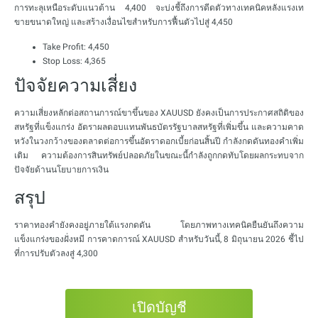
การทะลุเหนือระดับแนวต้าน 4,400 จะบ่งชี้ถึงการดีดตัวทางเทคนิคหลังแรงเท
ขายขนาดใหญ่ และสร้างเงื่อนไขสำหรับการฟื้นตัวไปสู่ 4,450
Take Profit: 4,450
Stop Loss: 4,365
ปัจจัยความเสี่ยง
ความเสี่ยงหลักต่อสถานการณ์ขาขึ้นของ XAUUSD ยังคงเป็นการประกาศสถิติของ
สหรัฐที่แข็งแกร่ง อัตราผลตอบแทนพันธบัตรรัฐบาลสหรัฐที่เพิ่มขึ้น และความคาด
หวังในวงกว้างของตลาดต่อการขึ้นอัตราดอกเบี้ยก่อนสิ้นปี กำลังกดดันทองคำเพิ่ม
เติม ความต้องการสินทรัพย์ปลอดภัยในขณะนี้กำลังถูกกดทับโดยผลกระทบจาก
ปัจจัยด้านนโยบายการเงิน
สรุป
ราคาทองคำยังคงอยู่ภายใต้แรงกดดัน โดยภาพทางเทคนิคยืนยันถึงความ
แข็งแกร่งของฝั่งหมี การคาดการณ์ XAUUSD สำหรับวันนี้, 8 มิถุนายน 2026 ชี้ไป
ที่การปรับตัวลงสู่ 4,300
เปิดบัญชี