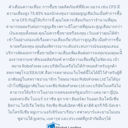
คำเตือนความเสี่ยง
: การซื้อขายผลิตภัณฑ์ที่มีเลเวอเรจ เช่น CFD มี
ความเสี่ยงสูง 75.85% ของนักลงทุนรายย่อยสูญเสียเงินเมื่อทำการซื้อ
ขาย CFD กับผู้ให้บริการนี้ คุณไม่ควรเสี่ยงเกินกว่าจำนวนที่คุณ
สามารถยอมรับต่อการสูญเสีย เพราะมีโอกาสที่คุณจะสูญเสียมากกว่า
เงินลงทุนทั้งหมด คุณไม่ควรซื้อขายหรือลงทุน เว้นแต่ว่าคุณได้ทำ
เข้าใจอย่างถ่องแท้เรื่องความเสี่ยงเกี่ยวกับการสูญเสีย เมื่อทำการซื้อ
ขายหรือลงทุน คุณต้องพิจารณาระดับประสบการณ์ของคุณเสมอ
บริการคัดลอกการซื้อขายมีความเสี่ยงเพิ่มเติมต่อการลงทุนของคุณเนื่ิ
องจากธรรมชาติของผลิตภัณฑ์ หากมีความเสี่ยงที่ดูไม่ชัดเจน เป้า
หมาย RoboForex และบริษัทในเครือไม่ได้กำหนดสำหรับลูกค้า
สหภาพยุโรป/EEA/UK สื่อการตลาดบนเว็บไซต์นี้ไม่ได้มีไว้สำหรับผู้ที่
อาศัยอยู่ในสหราชอาณาจักร โฆษณาของ RoboForex Ltd ไม่ได้มุ่ง
เป้าไปที่ผู้อยู่อาศัยในมาเลเซีย RoboForex Ltd และบริษัทในเครือไม่
สามารถให้บริการในอาณาเขตของสหรัฐอเมริกา แคนาดา ญี่ปุ่น
ออสเตรเลีย โบแนร์ บราซิล คูราเซา ติมอร์ตะวันออก อินโดนีเซีย
อิหร่าน ไลบีเรีย ไซปัน รัสเซีย ซินต์เอิสตาซีย์ ตาฮิติ ตุรกี กินี-บิสเซา
ไมโครนีเซีย หมู่เกาะนอร์เทิร์นมาเรียนา สฟาลบาร์และยานไมเอน
ซูดานใต้ ยูเครน, เบลารุส และประเทศที่ถูกจำกัดอื่นๆได้