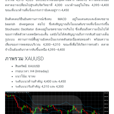
บริเวณ 4,310–4,320 ซึ่งเป็นบริเวณของจุดต่ำเฉพาะ ถัดลงไป ความสนใจของ
ตลาดอาจเปลี่ยนไปสู่ระดับจิตวิทยาที่ 4,300 แนวต้านอยู่ในโซน 4,395–4,400
ขณะที่แนวต้านที่แข็งแกร่งกว่ายังคงอยู่ราว 4,450
อินดิเคเตอร์ยืนยันสถานการณ์เชิงลบ MACD อยู่ในแดนลบและยังคงขยาย
bearish divergence ต่อไป ซึ่งส่งสัญญาณถึงโมเมนตัมขาลงที่แข็งแกร่งขึ้น
Stochastic Oscillator ยังคงอยู่ในเขตขายมากเกินไป ซึ่งเตือนถึงความเป็นไปได้
ของการดีดตัวทางเทคนิคระยะสั้น แต่ยังไม่ได้ส่งสัญญาณถึงการกลับตัวอย่างเต็ม
รูปแบบ สถานการณ์พื้นฐานยังคงเป็นแรงกดดันต่อเนื่องต่อทองคำ พร้อมความ
เสี่ยงของการทดสอบบริเวณ 4,300–4,310 ขณะที่เพื่อให้เกิดการทรงตัว ตลาด
จำเป็นต้องดันราคากลับขึ้นเหนือ 4,395–4,400
ภาพรวม XAUUSD
สินทรัพย์: XAUUSD
กรอบเวลา: H4 (Intraday)
แนวโน้ม: ขาลง
ระดับแนวต้านสำคัญ: 4,400 และ 4,450
ระดับแนวรับสำคัญ: 4,310 และ 4,300