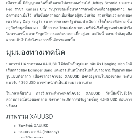
เมื่อวานนี้ มีสัญญาณเกิดขึ้นที่ตลาดไม่อาจมองข้ามได้ Jeffrey Schmid ประธาน
Fed สาขา Kansas City ระบุว่าขณะนี้ธนาคารกลางมีทางเลือกอยู่สองทาง: คง
อัตราดอกเบี้ยไว้ หรือขึ้นอัตราดอกเบี้ยเพื่อต่อสู้กับเงินเฟ้อ ส่วนเพื่อนร่วมงานของ
เขา Mary Daly ระบุว่า ธนาคารกลางสหรัฐพร้อมดำเนินการได้ทั้งสองทิศทาง ขึ้น
อยู่กับข้อมูลที่ออกมา นี่คือการเปลี่ยนแปลงกระบวนทัศน์เชิงพื้นฐานอย่างแท้จริง
ไม่นานมานี้ ตลาดยังพูดถึงการลดอัตราดอกเบี้ยอยู่เลย แต่วันนี้ ตลาดกำลังพูดถึง
ความเป็นไปได้จริงของการขึ้นอัตราดอกเบี้ย
มุมมองทางเทคนิค
บนกราฟ H4 ราคาของ XAUUSD ได้ก่อตัวเป็นรูปแบบกลับตัว Hanging Man ใกล้
เส้นกลางของ Bollinger Band และอาจเดินหน้าต่อในคลื่นขาลงตามสัญญาณของ
รูปแบบดังกล่าว เนื่องจากราคาของ XAUUSD ยังคงอยู่ภายในช่องขาลง ระดับ
แนวรับ 4,390 USD อาจทำหน้าที่เป็นเป้าหมายด้านล่าง
ในเวลาเดียวกัน การวิเคราะห์ทางเทคนิคของ XAUUSD วันนี้ยังชี้ไปยังอีก
สถานการณ์หนึ่งของตลาด ซึ่งราคาจะเกิดการปรับฐานขึ้นสู่ 4,545 USD ก่อนการ
ปรับลง
ภาพรวม XAUUSD
สินทรัพย์: XAUUSD
กรอบเวลา: H4 (Intraday)