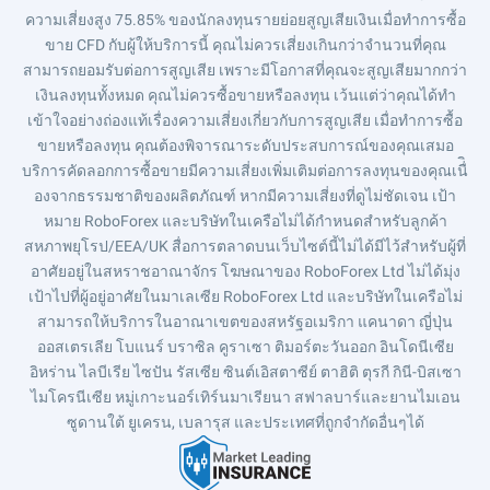
ความเสี่ยงสูง 75.85% ของนักลงทุนรายย่อยสูญเสียเงินเมื่อทำการซื้อ
ขาย CFD กับผู้ให้บริการนี้ คุณไม่ควรเสี่ยงเกินกว่าจำนวนที่คุณ
สามารถยอมรับต่อการสูญเสีย เพราะมีโอกาสที่คุณจะสูญเสียมากกว่า
เงินลงทุนทั้งหมด คุณไม่ควรซื้อขายหรือลงทุน เว้นแต่ว่าคุณได้ทำ
เข้าใจอย่างถ่องแท้เรื่องความเสี่ยงเกี่ยวกับการสูญเสีย เมื่อทำการซื้อ
ขายหรือลงทุน คุณต้องพิจารณาระดับประสบการณ์ของคุณเสมอ
บริการคัดลอกการซื้อขายมีความเสี่ยงเพิ่มเติมต่อการลงทุนของคุณเนื่ิ
องจากธรรมชาติของผลิตภัณฑ์ หากมีความเสี่ยงที่ดูไม่ชัดเจน เป้า
หมาย RoboForex และบริษัทในเครือไม่ได้กำหนดสำหรับลูกค้า
สหภาพยุโรป/EEA/UK สื่อการตลาดบนเว็บไซต์นี้ไม่ได้มีไว้สำหรับผู้ที่
อาศัยอยู่ในสหราชอาณาจักร โฆษณาของ RoboForex Ltd ไม่ได้มุ่ง
เป้าไปที่ผู้อยู่อาศัยในมาเลเซีย RoboForex Ltd และบริษัทในเครือไม่
สามารถให้บริการในอาณาเขตของสหรัฐอเมริกา แคนาดา ญี่ปุ่น
ออสเตรเลีย โบแนร์ บราซิล คูราเซา ติมอร์ตะวันออก อินโดนีเซีย
อิหร่าน ไลบีเรีย ไซปัน รัสเซีย ซินต์เอิสตาซีย์ ตาฮิติ ตุรกี กินี-บิสเซา
ไมโครนีเซีย หมู่เกาะนอร์เทิร์นมาเรียนา สฟาลบาร์และยานไมเอน
ซูดานใต้ ยูเครน, เบลารุส และประเทศที่ถูกจำกัดอื่นๆได้