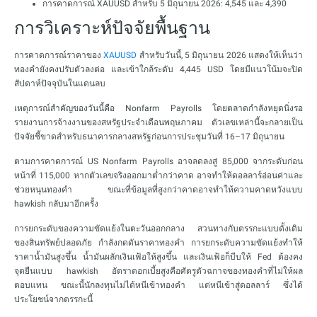
การคาดการณ์ XAUUSD สำหรับ 5 มิถุนายน 2026: 4,545 และ 4,390
การวิเคราะห์ปัจจัยพื้นฐาน
การคาดการณ์ราคาของ
XAUUSD
สำหรับวันนี้, 5 มิถุนายน 2026 แสดงให้เห็นว่า
ทองคำยังคงปรับตัวลงต่อ และเข้าใกล้ระดับ 4,445 USD โดยมีแนวโน้มจะปิด
สัปดาห์ปัจจุบันในแดนลบ
เหตุการณ์สำคัญของวันนี้คือ Nonfarm Payrolls โดยตลาดกำลังหยุดนิ่งรอ
รายงานการจ้างงานของสหรัฐประจำเดือนพฤษภาคม ตัวเลขเหล่านี้จะกลายเป็น
ปัจจัยชี้ขาดสำหรับธนาคารกลางสหรัฐก่อนการประชุมวันที่ 16–17 มิถุนายน
ตามการคาดการณ์ US Nonfarm Payrolls อาจลดลงสู่ 85,000 จากระดับก่อน
หน้าที่ 115,000 หากตัวเลขจริงออกมาต่ำกว่าคาด อาจทำให้ดอลลาร์อ่อนค่าและ
ช่วยหนุนทองคำ ขณะที่ข้อมูลที่สูงกว่าคาดอาจทำให้ความคาดหวังแบบ
hawkish กลับมาอีกครั้ง
การยกระดับของความขัดแย้งในตะวันออกกลาง สวนทางกับตรรกะแบบดั้งเดิม
ของสินทรัพย์ปลอดภัย กำลังกดดันราคาทองคำ การยกระดับความขัดแย้งทำให้
ราคาน้ำมันสูงขึ้น น้ำมันผลักเงินเฟ้อให้สูงขึ้น และเงินเฟ้อก็บีบให้ Fed ต้องคง
จุดยืนแบบ hawkish อัตราดอกเบี้ยสูงคือศัตรูตัวฉกาจของทองคำที่ไม่ให้ผล
ตอบแทน ขณะนี้นักลงทุนไม่ได้หนีเข้าทองคำ แต่หนีเข้าสู่ดอลลาร์ ซึ่งได้
ประโยชน์จากตรรกะนี้