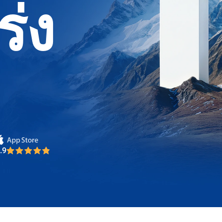
ร่ง
.9
d Broker 2025
.9
d Broker 2025
.9