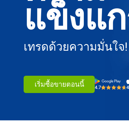
แข็งแก
เทรดด้วยความมั่นใจ!
4.7
4
Most Truste
เริ่มซื้อขายตอนนี้
4.7
4
Most Truste
4.7
4