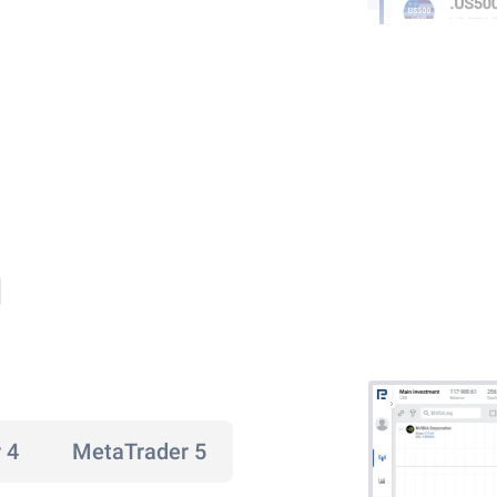
ม
 4
MetaTrader 5