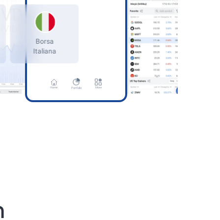
many
Borsa
rt Stock
Italiana
Home
More
Portfolio
ด