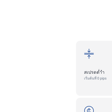
spreads
สเปรดต่ำำ
เริ่มต้นที่ 0 pips
cent