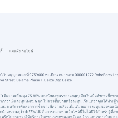
กี้
แผนผังเว็บไซต์
FSC ใบอนุญาตเลขที่ 9759600 ทะเบียน หมายเลข 000001272 RoboForex Ltd
 Street, Belama Phase 1, Belize City, Belize.
FD มีความเสี่ยงสูง 75.85% ของนักลงทุนรายย่อยสูญเสียเงินเมื่อทำการซื้อขาย 
ว่าเงินลงทุนทั้งหมด คุณไม่ควรซื้อขายหรือลงทุน เว้นแต่ว่าคุณได้ทำเข้าใจอ
อ บริการคัดลอกการซื้อขายมีความเสี่ยงเพิ่มเติมต่อการลงทุนของคุณเนื่ิอ
ค้าสหภาพยุโรป/EEA/UK สื่อการตลาดบนเว็บไซต์นี้ไม่ได้มีไว้สำหรับผู้ที
ษัทในเครือไม่สามารถให้บริการในอาณาเขตของสหรัฐอเมริกา แคนาดา ญี่ปุ่น ออ