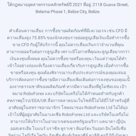
ใต้กฎหมายอุตสาหกรรมหลักทรัพย์ปี 2021 ที่อยู่: 2118 Guava Street,
Belama Phase 1, Belize City, Belize.
คำเตือนความเสี่ยง
: การซื้อขายผลิตภัณฑ์ที่มีเลเวอเรจ เช่น CFD มี
ความเสี่ยงสูง 75.85% ของนักลงทุนรายย่อยสูญเสียเงินเมื่อทำการซื้อ
ขาย CFD กับผู้ให้บริการนี้ คุณไม่ควรเสี่ยงเกินกว่าจำนวนที่คุณ
สามารถยอมรับต่อการสูญเสีย เพราะมีโอกาสที่คุณจะสูญเสียมากกว่า
เงินลงทุนทั้งหมด คุณไม่ควรซื้อขายหรือลงทุน เว้นแต่ว่าคุณได้ทำ
เข้าใจอย่างถ่องแท้เรื่องความเสี่ยงเกี่ยวกับการสูญเสีย เมื่อทำการซื้อ
ขายหรือลงทุน คุณต้องพิจารณาระดับประสบการณ์ของคุณเสมอ
บริการคัดลอกการซื้อขายมีความเสี่ยงเพิ่มเติมต่อการลงทุนของคุณเนื่ิ
องจากธรรมชาติของผลิตภัณฑ์ หากมีความเสี่ยงที่ดูไม่ชัดเจน เป้า
หมาย RoboForex และบริษัทในเครือไม่ได้กำหนดสำหรับลูกค้า
สหภาพยุโรป/EEA/UK สื่อการตลาดบนเว็บไซต์นี้ไม่ได้มีไว้สำหรับผู้ที่
อาศัยอยู่ในสหราชอาณาจักร โฆษณาของ RoboForex Ltd ไม่ได้มุ่ง
เป้าไปที่ผู้อยู่อาศัยในมาเลเซีย RoboForex Ltd และบริษัทในเครือไม่
สามารถให้บริการในอาณาเขตของสหรัฐอเมริกา แคนาดา ญี่ปุ่น
ออสเตรเลีย โบแนร์ บราซิล คูราเซา ติมอร์ตะวันออก อินโดนีเซีย
อิหร่าน ไลบีเรีย ไซปัน รัสเซีย ซินต์เอิสตาซีย์ ตาฮิติ ตุรกี กินี-บิสเซา