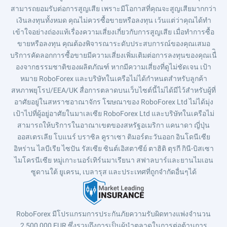
สามารถยอมรับต่อการสูญเสีย เพราะมีโอกาสที่คุณจะสูญเสียมากกว่า
เงินลงทุนทั้งหมด คุณไม่ควรซื้อขายหรือลงทุน เว้นแต่ว่าคุณได้ทำ
เข้าใจอย่างถ่องแท้เรื่องความเสี่ยงเกี่ยวกับการสูญเสีย เมื่อทำการซื้อ
ขายหรือลงทุน คุณต้องพิจารณาระดับประสบการณ์ของคุณเสมอ
บริการคัดลอกการซื้อขายมีความเสี่ยงเพิ่มเติมต่อการลงทุนของคุณเนื่ิ
องจากธรรมชาติของผลิตภัณฑ์ หากมีความเสี่ยงที่ดูไม่ชัดเจน เป้า
หมาย RoboForex และบริษัทในเครือไม่ได้กำหนดสำหรับลูกค้า
สหภาพยุโรป/EEA/UK สื่อการตลาดบนเว็บไซต์นี้ไม่ได้มีไว้สำหรับผู้ที่
อาศัยอยู่ในสหราชอาณาจักร โฆษณาของ RoboForex Ltd ไม่ได้มุ่ง
เป้าไปที่ผู้อยู่อาศัยในมาเลเซีย RoboForex Ltd และบริษัทในเครือไม่
สามารถให้บริการในอาณาเขตของสหรัฐอเมริกา แคนาดา ญี่ปุ่น
ออสเตรเลีย โบแนร์ บราซิล คูราเซา ติมอร์ตะวันออก อินโดนีเซีย
อิหร่าน ไลบีเรีย ไซปัน รัสเซีย ซินต์เอิสตาซีย์ ตาฮิติ ตุรกี กินี-บิสเซา
ไมโครนีเซีย หมู่เกาะนอร์เทิร์นมาเรียนา สฟาลบาร์และยานไมเอน
ซูดานใต้ ยูเครน, เบลารุส และประเทศที่ถูกจำกัดอื่นๆได้
RoboForex มีโปรแกรมการประกันภัยความรับผิดทางแพ่งจำนวน
2,500,000 EUR ซึ่งรวมถึงการเป็นผู้นำตลาดในการต่อต้านการ