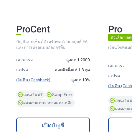
ProCent
Pro
ตัวเลือกยอด
บัญชีแบบเซ็นต์สำหรับทดสอบกลยุทธ์ EA
และการเทรดแบบอัลกอริทึม
เงื่อนไขที่สม
เลเวอเรจ
สูงสุด 1:2000
เลเวอเรจ
สเปรด
ลอยตัวตั้งแต่ 1.3 จุด
สเปรด
เงินคืน (Cashback)
สูงสุด 10%
เงินคืน (Cas
ถอนเงินฟรี
Swap-Free
ถอนเงินฟ
ผลตอบแทนจากยอดคงเหลือ
ผลตอบแท
เปิดบัญชี