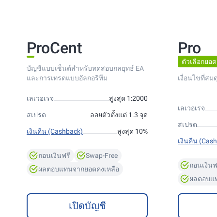
ProCent
Pro
ตัวเลือกยอด
บัญชีแบบเซ็นต์สำหรับทดสอบกลยุทธ์ EA
และการเทรดแบบอัลกอริทึม
เงื่อนไขที่สม
เลเวอเรจ
สูงสุด 1:2000
เลเวอเรจ
สเปรด
ลอยตัวตั้งแต่ 1.3 จุด
สเปรด
เงินคืน (Cashback)
สูงสุด 10%
เงินคืน (Cas
ถอนเงินฟรี
Swap-Free
ถอนเงินฟ
ผลตอบแทนจากยอดคงเหลือ
ผลตอบแท
เปิดบัญชี