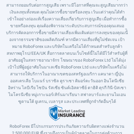
สามารถยอมรับต่อการสูญเสีย เพราะมีโอกาสที่คุณจะสูญเสียมากกว่า
เงินลงทุนทั้งหมด คุณไม่ควรซื้อขายหรือลงทุน เว้นแต่ว่าคุณได้ทำ
เข้าใจอย่างถ่องแท้เรื่องความเสี่ยงเกี่ยวกับการสูญเสีย เมื่อทำการซื้อ
ขายหรือลงทุน คุณต้องพิจารณาระดับประสบการณ์ของคุณเสมอ
บริการคัดลอกการซื้อขายมีความเสี่ยงเพิ่มเติมต่อการลงทุนของคุณเนื่ิ
องจากธรรมชาติของผลิตภัณฑ์ หากมีความเสี่ยงที่ดูไม่ชัดเจน เป้า
หมาย RoboForex และบริษัทในเครือไม่ได้กำหนดสำหรับลูกค้า
สหภาพยุโรป/EEA/UK สื่อการตลาดบนเว็บไซต์นี้ไม่ได้มีไว้สำหรับผู้ที่
อาศัยอยู่ในสหราชอาณาจักร โฆษณาของ RoboForex Ltd ไม่ได้มุ่ง
เป้าไปที่ผู้อยู่อาศัยในมาเลเซีย RoboForex Ltd และบริษัทในเครือไม่
สามารถให้บริการในอาณาเขตของสหรัฐอเมริกา แคนาดา ญี่ปุ่น
ออสเตรเลีย โบแนร์ บราซิล คูราเซา ติมอร์ตะวันออก อินโดนีเซีย
อิหร่าน ไลบีเรีย ไซปัน รัสเซีย ซินต์เอิสตาซีย์ ตาฮิติ ตุรกี กินี-บิสเซา
ไมโครนีเซีย หมู่เกาะนอร์เทิร์นมาเรียนา สฟาลบาร์และยานไมเอน
ซูดานใต้ ยูเครน, เบลารุส และประเทศที่ถูกจำกัดอื่นๆได้
RoboForex มีโปรแกรมการประกันภัยความรับผิดทางแพ่งจำนวน
2,500,000 EUR ซึ่งรวมถึงการเป็นผู้นำตลาดในการต่อต้านการ