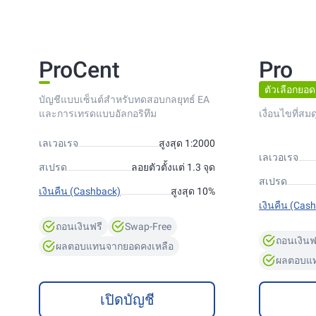
ProCent
Pro
ตัวเลือกยอด
บัญชีแบบเซ็นต์สำหรับทดสอบกลยุทธ์ EA
และการเทรดแบบอัลกอริทึม
เงื่อนไขที่สม
เลเวอเรจ
สูงสุด 1:2000
เลเวอเรจ
สเปรด
ลอยตัวตั้งแต่ 1.3 จุด
สเปรด
เงินคืน (Cashback)
สูงสุด 10%
เงินคืน (Cas
ถอนเงินฟรี
Swap-Free
ถอนเงินฟ
ผลตอบแทนจากยอดคงเหลือ
ผลตอบแท
เปิดบัญชี