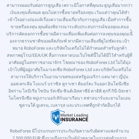
สามารถยอมรับต่อการสูญเสีย เพราะมีโอกาสที่คุณจะสูญเสียมากกว่า
เงินลงทุนทั้งหมด คุณไม่ควรซื้อขายหรือลงทุน เว้นแต่ว่าคุณได้ทำ
เข้าใจอย่างถ่องแท้เรื่องความเสี่ยงเกี่ยวกับการสูญเสีย เมื่อทำการซื้อ
ขายหรือลงทุน คุณต้องพิจารณาระดับประสบการณ์ของคุณเสมอ
บริการคัดลอกการซื้อขายมีความเสี่ยงเพิ่มเติมต่อการลงทุนของคุณเนื่ิ
องจากธรรมชาติของผลิตภัณฑ์ หากมีความเสี่ยงที่ดูไม่ชัดเจน เป้า
หมาย RoboForex และบริษัทในเครือไม่ได้กำหนดสำหรับลูกค้า
สหภาพยุโรป/EEA/UK สื่อการตลาดบนเว็บไซต์นี้ไม่ได้มีไว้สำหรับผู้ที่
อาศัยอยู่ในสหราชอาณาจักร โฆษณาของ RoboForex Ltd ไม่ได้มุ่ง
เป้าไปที่ผู้อยู่อาศัยในมาเลเซีย RoboForex Ltd และบริษัทในเครือไม่
สามารถให้บริการในอาณาเขตของสหรัฐอเมริกา แคนาดา ญี่ปุ่น
ออสเตรเลีย โบแนร์ บราซิล คูราเซา ติมอร์ตะวันออก อินโดนีเซีย
อิหร่าน ไลบีเรีย ไซปัน รัสเซีย ซินต์เอิสตาซีย์ ตาฮิติ ตุรกี กินี-บิสเซา
ไมโครนีเซีย หมู่เกาะนอร์เทิร์นมาเรียนา สฟาลบาร์และยานไมเอน
ซูดานใต้ ยูเครน, เบลารุส และประเทศที่ถูกจำกัดอื่นๆได้
RoboForex มีโปรแกรมการประกันภัยความรับผิดทางแพ่งจำนวน
2,500,000 EUR ซึ่งรวมถึงการเป็นผู้นำตลาดในการต่อต้านการ