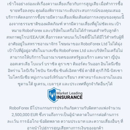
เข้าใจอย่างถ่องแท้เรื่องความเสี่ยงเกี่ยวกับการสูญเสีย เมื่อทำการซื้อ
ขายหรือลงทุน คุณต้องพิจารณาระดับประสบการณ์ของคุณเสมอ
บริการคัดลอกการซื้อขายมีความเสี่ยงเพิ่มเติมต่อการลงทุนของคุณเนื่ิ
องจากธรรมชาติของผลิตภัณฑ์ หากมีความเสี่ยงที่ดูไม่ชัดเจน เป้า
หมาย RoboForex และบริษัทในเครือไม่ได้กำหนดสำหรับลูกค้า
สหภาพยุโรป/EEA/UK สื่อการตลาดบนเว็บไซต์นี้ไม่ได้มีไว้สำหรับผู้ที่
อาศัยอยู่ในสหราชอาณาจักร โฆษณาของ RoboForex Ltd ไม่ได้มุ่ง
เป้าไปที่ผู้อยู่อาศัยในมาเลเซีย RoboForex Ltd และบริษัทในเครือไม่
สามารถให้บริการในอาณาเขตของสหรัฐอเมริกา แคนาดา ญี่ปุ่น
ออสเตรเลีย โบแนร์ บราซิล คูราเซา ติมอร์ตะวันออก อินโดนีเซีย
อิหร่าน ไลบีเรีย ไซปัน รัสเซีย ซินต์เอิสตาซีย์ ตาฮิติ ตุรกี กินี-บิสเซา
ไมโครนีเซีย หมู่เกาะนอร์เทิร์นมาเรียนา สฟาลบาร์และยานไมเอน
ซูดานใต้ ยูเครน, เบลารุส และประเทศที่ถูกจำกัดอื่นๆได้
RoboForex มีโปรแกรมการประกันภัยความรับผิดทางแพ่งจำนวน
2,500,000 EUR ซึ่งรวมถึงการเป็นผู้นำตลาดในการต่อต้านการ
ละเว้น การฉ้อโกง ข้อผิดพลาด ความประมาท และความเสี่ยงอื่นๆ ที่
อาจนำไปสู่การสูญเสียทางการเงินของลูกค้า