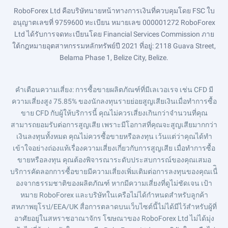
RoboForex Ltd คือบริษัทนายหน้าทางการเงินที่ควบคุมโดย FSC ใบ
อนุญาตเลขที่ 9759600 ทะเบียน หมายเลข 000001272 RoboForex
Ltd ได้รับการจดทะเบียนโดย Financial Services Commission ภาย
ใต้กฎหมายอุตสาหกรรมหลักทรัพย์ปี 2021 ที่อยู่: 2118 Guava Street,
Belama Phase 1, Belize City, Belize.
คำเตือนความเสี่ยง
: การซื้อขายผลิตภัณฑ์ที่มีเลเวอเรจ เช่น CFD มี
ความเสี่ยงสูง 75.85% ของนักลงทุนรายย่อยสูญเสียเงินเมื่อทำการซื้อ
ขาย CFD กับผู้ให้บริการนี้ คุณไม่ควรเสี่ยงเกินกว่าจำนวนที่คุณ
สามารถยอมรับต่อการสูญเสีย เพราะมีโอกาสที่คุณจะสูญเสียมากกว่า
เงินลงทุนทั้งหมด คุณไม่ควรซื้อขายหรือลงทุน เว้นแต่ว่าคุณได้ทำ
เข้าใจอย่างถ่องแท้เรื่องความเสี่ยงเกี่ยวกับการสูญเสีย เมื่อทำการซื้อ
ขายหรือลงทุน คุณต้องพิจารณาระดับประสบการณ์ของคุณเสมอ
บริการคัดลอกการซื้อขายมีความเสี่ยงเพิ่มเติมต่อการลงทุนของคุณเนื่ิ
องจากธรรมชาติของผลิตภัณฑ์ หากมีความเสี่ยงที่ดูไม่ชัดเจน เป้า
หมาย RoboForex และบริษัทในเครือไม่ได้กำหนดสำหรับลูกค้า
สหภาพยุโรป/EEA/UK สื่อการตลาดบนเว็บไซต์นี้ไม่ได้มีไว้สำหรับผู้ที่
อาศัยอยู่ในสหราชอาณาจักร โฆษณาของ RoboForex Ltd ไม่ได้มุ่ง