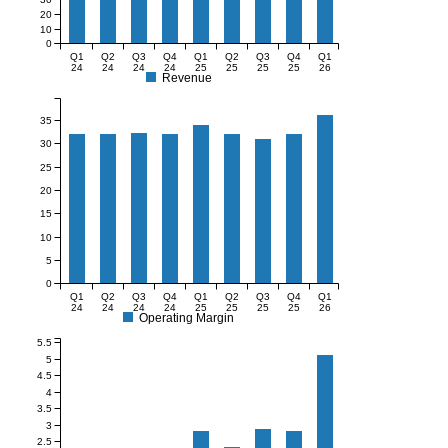
20
10
0
Q1
Q2
Q3
Q4
Q1
Q2
Q3
Q4
Q1
24
24
24
24
25
25
25
25
26
Revenue
35
30
25
20
15
10
5
0
Q1
Q2
Q3
Q4
Q1
Q2
Q3
Q4
Q1
24
24
24
24
25
25
25
25
26
Operating Margin
5.5
5
4.5
4
3.5
3
2.5