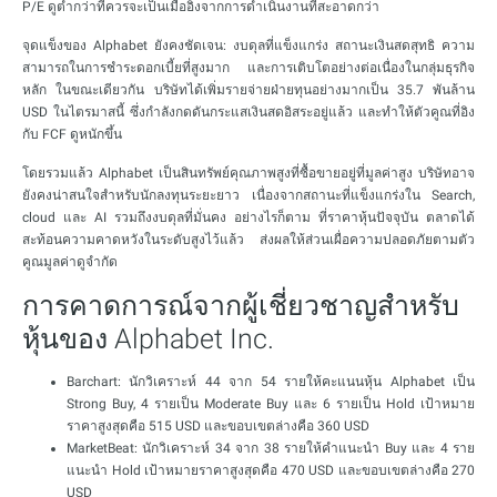
P/E ดูต่ำกว่าที่ควรจะเป็นเมื่ออิงจากการดำเนินงานที่สะอาดกว่า
จุดแข็งของ Alphabet ยังคงชัดเจน: งบดุลที่แข็งแกร่ง สถานะเงินสดสุทธิ ความ
สามารถในการชำระดอกเบี้ยที่สูงมาก และการเติบโตอย่างต่อเนื่องในกลุ่มธุรกิจ
หลัก ในขณะเดียวกัน บริษัทได้เพิ่มรายจ่ายฝ่ายทุนอย่างมากเป็น 35.7 พันล้าน
USD ในไตรมาสนี้ ซึ่งกำลังกดดันกระแสเงินสดอิสระอยู่แล้ว และทำให้ตัวคูณที่อิง
กับ FCF ดูหนักขึ้น
โดยรวมแล้ว Alphabet เป็นสินทรัพย์คุณภาพสูงที่ซื้อขายอยู่ที่มูลค่าสูง บริษัทอาจ
ยังคงน่าสนใจสำหรับนักลงทุนระยะยาว เนื่องจากสถานะที่แข็งแกร่งใน Search,
cloud และ AI รวมถึงงบดุลที่มั่นคง อย่างไรก็ตาม ที่ราคาหุ้นปัจจุบัน ตลาดได้
สะท้อนความคาดหวังในระดับสูงไว้แล้ว ส่งผลให้ส่วนเผื่อความปลอดภัยตามตัว
คูณมูลค่าดูจำกัด
การคาดการณ์จากผู้เชี่ยวชาญสำหรับ
หุ้นของ Alphabet Inc.
Barchart: นักวิเคราะห์ 44 จาก 54 รายให้คะแนนหุ้น Alphabet เป็น
Strong Buy, 4 รายเป็น Moderate Buy และ 6 รายเป็น Hold เป้าหมาย
ราคาสูงสุดคือ 515 USD และขอบเขตล่างคือ 360 USD
MarketBeat: นักวิเคราะห์ 34 จาก 38 รายให้คำแนะนำ Buy และ 4 ราย
แนะนำ Hold เป้าหมายราคาสูงสุดคือ 470 USD และขอบเขตล่างคือ 270
USD