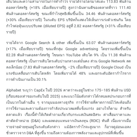
เติบโตและความสามารถในการทำกำไร รายได้รายไตรมาสแตะ 113.83 พันล้าน
ดอลลาร์สหรัฐ (+18% เมื่อเทียบรายปี) สูงกว่าฉันทามติของตลาดที่ราว 111.40
พันล้านดอลลาร์สหรัฐ ขณะที่กำไรสุทธิเพิ่มขึ้นเป็น 34.46 พันล้านดอลลาร์สหรัฐ
(+30% เมื่อเทียบรายปี) ในระดับ EPS บริษัทก็แสดงให้เห็นการเร่งตัวเช่นกัน โดย
กำไรต่อหุ้นแบบปรับลด (diluted EPS) อยู่ที่ 2.82 ดอลลาร์สหรัฐ (+31% เมื่อเทียบ
รายปี)
รายได้จาก Google Search & other เพิ่มขึ้นเป็น 63.07 พันล้านดอลลาร์สหรัฐ
(+17% เมื่อเทียบรายปี) ขณะที่กลุ่ม Google advertising โดยรวมเพิ่มขึ้นเป็น
82.28 พันล้านดอลลาร์สหรัฐ โฆษณา YouTube เติบโต 9% เป็น 11.38 พันล้าน
ดอลลาร์สหรัฐ เป็นการเติบโตระดับปานกลางแต่มั่นคง ส่วน Google Network ลด
ลงเล็กน้อย (7.83 พันล้านดอลลาร์สหรัฐ, –2% เมื่อเทียบรายปี) Google Cloud เป็น
แรงขับเคลื่อนการเติบโตหลัก โดยเพิ่มรายได้ 48% และยกระดับอัตรากำไรจาก
การดำเนินงานเป็น 30.1%
Alphabet ระบุว่า CapEx ในปี 2026 คาดว่าจะอยู่ในช่วง 175–185 พันล้าน USD
(เกือบสองเท่าของระดับในปี 2025) และแนวโน้มดังกล่าวได้กลบผลประกอบการที่
เป็นบวกในด้านอื่น ๆ จากมุมมองทางธุรกิจ การใช้จ่ายที่คาดการณ์ไว้สะท้อนถึง
การใช้งานและความต้องการกำลังประมวลผลที่แข็งแกร่ง อย่างไรก็ตาม สำหรับ
ตลาดแล้ว เรื่องนี้ทำให้เกิดคำถามเกี่ยวกับกระแสเงินสดอิสระ ค่าเสื่อมราคาและ
ค่าตัดจำหน่าย (D&A) และผลตอบแทนจากเงินลงทุน (ROIC) ทันที เนื่องจากเมื่อ
รายจ่ายฝ่ายทุนอยู่ในระดับดังกล่าว แม้อัตรากำไรจะสูงมาก ก็อาจดูอ่อนแอลง
ชั่วคราวจาก D&A ที่สูงขึ้น รวมถึงความต้องการพลังงานและอุปกรณ์ที่เพิ่มขึ้น