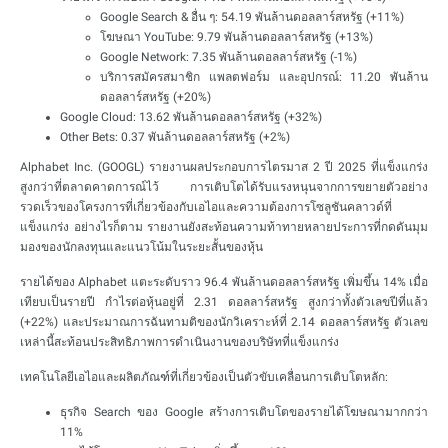
Google Search & อื่น ๆ: 54.19 พันล้านดอลลาร์สหรัฐ (+11%)
โฆษณา YouTube: 9.79 พันล้านดอลลาร์สหรัฐ (+13%)
Google Network: 7.35 พันล้านดอลลาร์สหรัฐ (-1%)
บริการสมัครสมาชิก แพลตฟอร์ม และอุปกรณ์: 11.20 พันล้าน
ดอลลาร์สหรัฐ (+20%)
Google Cloud: 13.62 พันล้านดอลลาร์สหรัฐ (+32%)
Other Bets: 0.37 พันล้านดอลลาร์สหรัฐ (+2%)
Alphabet Inc. (GOOGL) รายงานผลประกอบการไตรมาส 2 ปี 2025 ที่แข็งแกร่ง
สูงกว่าที่ตลาดคาดการณ์ไว้ การเติบโตได้รับแรงหนุนจากการขยายตัวอย่าง
รวดเร็วของโครงการที่เกี่ยวข้องกับเอไอและความต้องการโซลูชันคลาวด์ที่
แข็งแกร่ง อย่างไรก็ตาม รายงานยังสะท้อนความท้าทายหลายประการที่กดดันมุม
มองของนักลงทุนและแนวโน้มในระยะสั้นของหุ้น
รายได้ของ Alphabet แตะระดับราว 96.4 พันล้านดอลลาร์สหรัฐ เพิ่มขึ้น 14% เมื่อ
เทียบเป็นรายปี กำไรต่อหุ้นอยู่ที่ 2.31 ดอลลาร์สหรัฐ สูงกว่าทั้งตัวเลขปีที่แล้ว
(+22%) และประมาณการฉันทามติของนักวิเคราะห์ที่ 2.14 ดอลลาร์สหรัฐ ตัวเลข
เหล่านี้สะท้อนประสิทธิภาพการดำเนินงานของบริษัทที่แข็งแกร่ง
เทคโนโลยีเอไอและผลิตภัณฑ์ที่เกี่ยวข้องเป็นตัวขับเคลื่อนการเติบโตหลัก:
ธุรกิจ Search ของ Google สร้างการเติบโตของรายได้โฆษณามากกว่า
11%