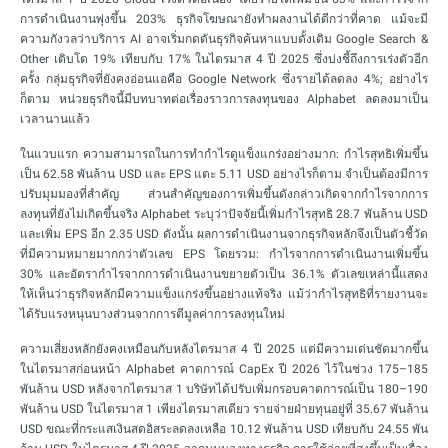
การดำเนินงานพุ่งขึ้น 203% ธุรกิจโฆษณายังทำผลงานได้ดีกว่าที่คาด แม้จะมี
ความกังวลว่าบริการ AI อาจเริ่มกดดันธุรกิจค้นหาแบบดั้งเดิม Google Search &
Other เติบโต 19% เทียบกับ 17% ในไตรมาส 4 ปี 2025 ซึ่งบ่งชี้ถึงการเร่งตัวอีก
ครั้ง กลุ่มธุรกิจที่ยังคงอ่อนแอคือ Google Network ซึ่งรายได้ลดลง 4%; อย่างไร
ก็ตาม หน่วยธุรกิจนี้มีบทบาทต่อเรื่องราวการลงทุนของ Alphabet ลดลงมาเป็น
เวลานานแล้ว
ในแวบแรก ความสามารถในการทำกำไรดูแข็งแกร่งอย่างมาก: กำไรสุทธิเพิ่มขึ้น
เป็น 62.58 พันล้าน USD และ EPS แตะ 5.11 USD อย่างไรก็ตาม จำเป็นต้องมีการ
ปรับมุมมองที่สำคัญ ส่วนสำคัญของการเพิ่มขึ้นดังกล่าวเกิดจากกำไรจากการ
ลงทุนที่ยังไม่เกิดขึ้นจริง Alphabet ระบุว่าปัจจัยนี้เพิ่มกำไรสุทธิ 28.7 พันล้าน USD
และเพิ่ม EPS อีก 2.35 USD ดังนั้น ผลการดำเนินงานจากธุรกิจหลักจึงเป็นตัวชี้วัด
ที่มีความหมายมากกว่าตัวเลข EPS โดยรวม: กำไรจากการดำเนินงานเพิ่มขึ้น
30% และอัตรากำไรจากการดำเนินงานขยายตัวเป็น 36.1% ตัวเลขเหล่านี้แสดง
ให้เห็นว่าธุรกิจหลักมีความแข็งแกร่งขึ้นอย่างแท้จริง แม้ว่ากำไรสุทธิที่รายงานจะ
ได้รับแรงหนุนบางส่วนจากการตีมูลค่าการลงทุนใหม่
ความเสี่ยงหลักยังคงเหมือนกับหลังไตรมาส 4 ปี 2025 แต่มีความเด่นชัดมากขึ้น
ในไตรมาสก่อนหน้า Alphabet คาดการณ์ CapEx ปี 2026 ไว้ในช่วง 175–185
พันล้าน USD หลังจากไตรมาส 1 บริษัทได้ปรับเพิ่มกรอบคาดการณ์เป็น 180–190
พันล้าน USD ในไตรมาส 1 เพียงไตรมาสเดียว รายจ่ายฝ่ายทุนอยู่ที่ 35.67 พันล้าน
USD ขณะที่กระแสเงินสดอิสระลดลงเหลือ 10.12 พันล้าน USD เทียบกับ 24.55 พัน