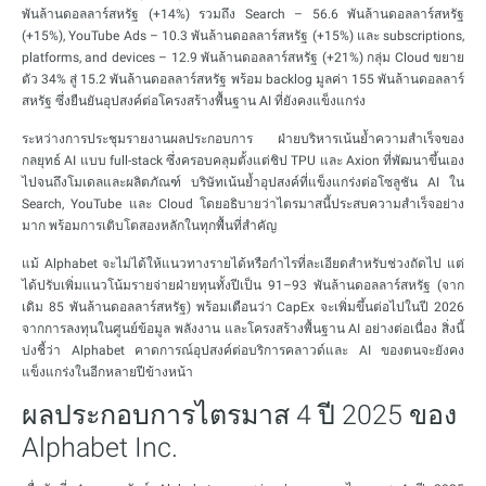
พันล้านดอลลาร์สหรัฐ (+14%) รวมถึง Search – 56.6 พันล้านดอลลาร์สหรัฐ
(+15%), YouTube Ads – 10.3 พันล้านดอลลาร์สหรัฐ (+15%) และ subscriptions,
platforms, and devices – 12.9 พันล้านดอลลาร์สหรัฐ (+21%) กลุ่ม Cloud ขยาย
ตัว 34% สู่ 15.2 พันล้านดอลลาร์สหรัฐ พร้อม backlog มูลค่า 155 พันล้านดอลลาร์
สหรัฐ ซึ่งยืนยันอุปสงค์ต่อโครงสร้างพื้นฐาน AI ที่ยังคงแข็งแกร่ง
ระหว่างการประชุมรายงานผลประกอบการ ฝ่ายบริหารเน้นย้ำความสำเร็จของ
กลยุทธ์ AI แบบ full-stack ซึ่งครอบคลุมตั้งแต่ชิป TPU และ Axion ที่พัฒนาขึ้นเอง
ไปจนถึงโมเดลและผลิตภัณฑ์ บริษัทเน้นย้ำอุปสงค์ที่แข็งแกร่งต่อโซลูชัน AI ใน
Search, YouTube และ Cloud โดยอธิบายว่าไตรมาสนี้ประสบความสำเร็จอย่าง
มาก พร้อมการเติบโตสองหลักในทุกพื้นที่สำคัญ
แม้ Alphabet จะไม่ได้ให้แนวทางรายได้หรือกำไรที่ละเอียดสำหรับช่วงถัดไป แต่
ได้ปรับเพิ่มแนวโน้มรายจ่ายฝ่ายทุนทั้งปีเป็น 91–93 พันล้านดอลลาร์สหรัฐ (จาก
เดิม 85 พันล้านดอลลาร์สหรัฐ) พร้อมเตือนว่า CapEx จะเพิ่มขึ้นต่อไปในปี 2026
จากการลงทุนในศูนย์ข้อมูล พลังงาน และโครงสร้างพื้นฐาน AI อย่างต่อเนื่อง สิ่งนี้
บ่งชี้ว่า Alphabet คาดการณ์อุปสงค์ต่อบริการคลาวด์และ AI ของตนจะยังคง
แข็งแกร่งในอีกหลายปีข้างหน้า
ผลประกอบการไตรมาส 4 ปี 2025 ของ
Alphabet Inc.