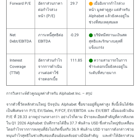
Forward P/E
อัตราส่วนราคา
29.7
⬤
เมื่ออิงจากกำไรล่วง
ต่อกำไรล่วง
หน้า มูลค่าดูสูง แต่สำหรับ
หน้า (P/E)
Alphabet แล้วยังคงอยู่ใน
ช่วงที่สมเหตุสมผล
Net
ภาระหนี้สุทธิต่อ
-0.29
⬤
บริษัทมีสถานะเงินสด
Debt/EBITDA
EBITDA
สุทธิและรักษางบดุลที่
แข็งแกร่ง
Interest
อัตราส่วนกำไร
111.85
⬤
ความสามารถในการ
Coverage
จากการดำเนิน
ชำระดอกเบี้ยยังคงอยู่ใน
(TTM)
งานต่อค่าใช้
ระดับที่สบายมาก
จ่ายดอกเบี้ย
การวิเคราะห์ตัวคูณมูลค่าสำหรับ Alphabet Inc. – สรุป
จากตัวชี้วัดหลักส่วนใหญ่ ปัจจุบัน Alphabet ซื้อขายอยู่ที่มูลค่าสูง สิ่งนี้เห็นได้ชัด
เป็นพิเศษจาก P/S, EV/Sales, P/FCF, EV/EBITDA และ EV/EBIT เมื่อมองผิวเผิน
P/E ที่ 28.33 อาจดูปานกลางกว่า อย่างไรก็ตาม มีรายละเอียดสำคัญที่ควรสังเกต
ใน Q1 2026 Alphabet บันทึกรายได้อื่น 37.7 พันล้าน USD ซึ่งส่วนใหญ่ขับเคลื่อน
โดยกำไรจากการลงทุนที่ยังไม่เกิดขึ้นจริง 36.9 พันล้าน USD รายการดังกล่าวช่วย
หนุนกำไรสุทธิในช่วงสิบสองเดือนย้อนหลังอย่างมีนัยสำคัญ และทำให้อัตราส่วน