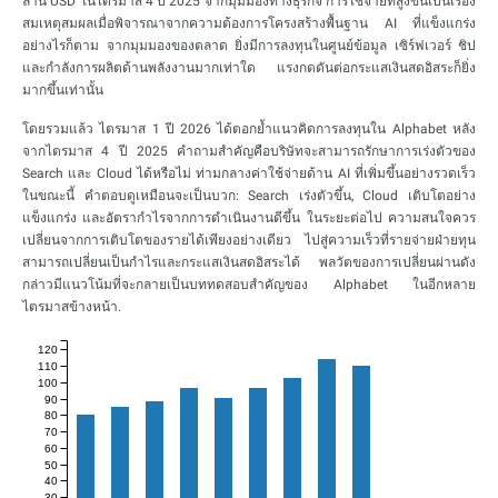
ล้าน USD ในไตรมาส 4 ปี 2025 จากมุมมองทางธุรกิจ การใช้จ่ายที่สูงขึ้นเป็นเรื่อง
สมเหตุสมผลเมื่อพิจารณาจากความต้องการโครงสร้างพื้นฐาน AI ที่แข็งแกร่ง
อย่างไรก็ตาม จากมุมมองของตลาด ยิ่งมีการลงทุนในศูนย์ข้อมูล เซิร์ฟเวอร์ ชิป
และกำลังการผลิตด้านพลังงานมากเท่าใด แรงกดดันต่อกระแสเงินสดอิสระก็ยิ่ง
มากขึ้นเท่านั้น
โดยรวมแล้ว ไตรมาส 1 ปี 2026 ได้ตอกย้ำแนวคิดการลงทุนใน Alphabet หลัง
จากไตรมาส 4 ปี 2025 คำถามสำคัญคือบริษัทจะสามารถรักษาการเร่งตัวของ
Search และ Cloud ได้หรือไม่ ท่ามกลางค่าใช้จ่ายด้าน AI ที่เพิ่มขึ้นอย่างรวดเร็ว
ในขณะนี้ คำตอบดูเหมือนจะเป็นบวก: Search เร่งตัวขึ้น, Cloud เติบโตอย่าง
แข็งแกร่ง และอัตรากำไรจากการดำเนินงานดีขึ้น ในระยะต่อไป ความสนใจควร
เปลี่ยนจากการเติบโตของรายได้เพียงอย่างเดียว ไปสู่ความเร็วที่รายจ่ายฝ่ายทุน
สามารถเปลี่ยนเป็นกำไรและกระแสเงินสดอิสระได้ พลวัตของการเปลี่ยนผ่านดัง
กล่าวมีแนวโน้มที่จะกลายเป็นบททดสอบสำคัญของ Alphabet ในอีกหลาย
ไตรมาสข้างหน้า.
120
110
100
90
80
70
60
50
40
30