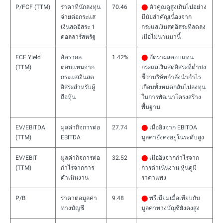
P/FCF (TTM)
ราคาที่นักลงทุน
70.46
⬤
ตัวคูณดูสูงเกินไปอย่าง
จ่ายต่อกระแส
มีนัยสำคัญเนื่องจาก
เงินสดอิสระ 1
กระแสเงินสดอิสระที่ลดลง
ดอลลาร์สหรัฐ
เมื่อไม่นานมานี้
FCF Yield
อัตราผล
1.42%
⬤
อัตราผลตอบแทน
(TTM)
ตอบแทนจาก
กระแสเงินสดอิสระที่ต่ำบ่ง
กระแสเงินสด
ชี้ว่าบริษัทกำลังนำกำไร
อิสระสำหรับผู้
เกือบทั้งหมดกลับไปลงทุน
ถือหุ้น
ในการพัฒนาโครงสร้าง
พื้นฐาน
EV/EBITDA
มูลค่ากิจการต่อ
27.74
⬤
เมื่ออิงจาก EBITDA
(TTM)
EBITDA
มูลค่ายังคงอยู่ในระดับสูง
EV/EBIT
มูลค่ากิจการต่อ
32.52
⬤
เมื่ออิงจากกำไรจาก
(TTM)
กำไรจากการ
การดำเนินงาน หุ้นดูมี
ดำเนินงาน
ราคาแพง
P/B
ราคาต่อมูลค่า
9.48
⬤
พรีเมียมเมื่อเทียบกับ
ทางบัญชี
มูลค่าทางบัญชียังคงสูง