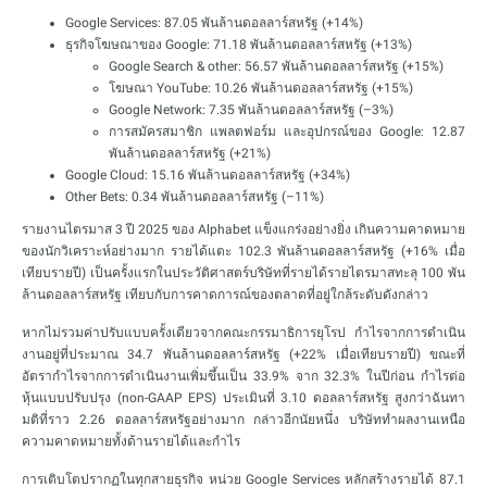
Google Services: 87.05 พันล้านดอลลาร์สหรัฐ (+14%)
ธุรกิจโฆษณาของ Google: 71.18 พันล้านดอลลาร์สหรัฐ (+13%)
Google Search & other: 56.57 พันล้านดอลลาร์สหรัฐ (+15%)
โฆษณา YouTube: 10.26 พันล้านดอลลาร์สหรัฐ (+15%)
Google Network: 7.35 พันล้านดอลลาร์สหรัฐ (–3%)
การสมัครสมาชิก แพลตฟอร์ม และอุปกรณ์ของ Google: 12.87
พันล้านดอลลาร์สหรัฐ (+21%)
Google Cloud: 15.16 พันล้านดอลลาร์สหรัฐ (+34%)
Other Bets: 0.34 พันล้านดอลลาร์สหรัฐ (–11%)
รายงานไตรมาส 3 ปี 2025 ของ Alphabet แข็งแกร่งอย่างยิ่ง เกินความคาดหมาย
ของนักวิเคราะห์อย่างมาก รายได้แตะ 102.3 พันล้านดอลลาร์สหรัฐ (+16% เมื่อ
เทียบรายปี) เป็นครั้งแรกในประวัติศาสตร์บริษัทที่รายได้รายไตรมาสทะลุ 100 พัน
ล้านดอลลาร์สหรัฐ เทียบกับการคาดการณ์ของตลาดที่อยู่ใกล้ระดับดังกล่าว
หากไม่รวมค่าปรับแบบครั้งเดียวจากคณะกรรมาธิการยุโรป กำไรจากการดำเนิน
งานอยู่ที่ประมาณ 34.7 พันล้านดอลลาร์สหรัฐ (+22% เมื่อเทียบรายปี) ขณะที่
อัตรากำไรจากการดำเนินงานเพิ่มขึ้นเป็น 33.9% จาก 32.3% ในปีก่อน กำไรต่อ
หุ้นแบบปรับปรุง (non-GAAP EPS) ประเมินที่ 3.10 ดอลลาร์สหรัฐ สูงกว่าฉันทา
มติที่ราว 2.26 ดอลลาร์สหรัฐอย่างมาก กล่าวอีกนัยหนึ่ง บริษัททำผลงานเหนือ
ความคาดหมายทั้งด้านรายได้และกำไร
การเติบโตปรากฏในทุกสายธุรกิจ หน่วย Google Services หลักสร้างรายได้ 87.1