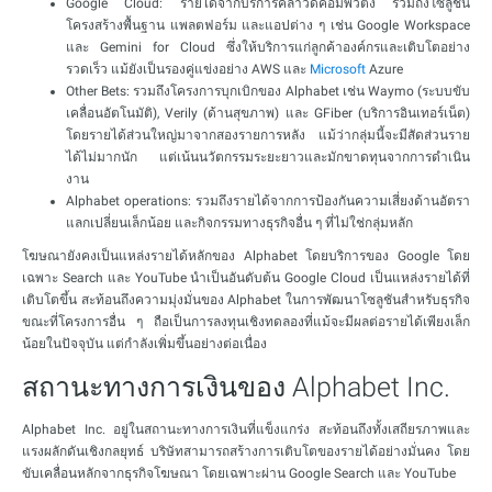
Google Cloud: รายได้จากบริการคลาวด์คอมพิวติ้ง รวมถึงโซลูชัน
โครงสร้างพื้นฐาน แพลตฟอร์ม และแอปต่าง ๆ เช่น Google Workspace
และ Gemini for Cloud ซึ่งให้บริการแก่ลูกค้าองค์กรและเติบโตอย่าง
รวดเร็ว แม้ยังเป็นรองคู่แข่งอย่าง AWS และ
Microsoft
Azure
Other Bets: รวมถึงโครงการบุกเบิกของ Alphabet เช่น Waymo (ระบบขับ
เคลื่อนอัตโนมัติ), Verily (ด้านสุขภาพ) และ GFiber (บริการอินเทอร์เน็ต)
โดยรายได้ส่วนใหญ่มาจากสองรายการหลัง แม้ว่ากลุ่มนี้จะมีสัดส่วนราย
ได้ไม่มากนัก แต่เน้นนวัตกรรมระยะยาวและมักขาดทุนจากการดำเนิน
งาน
Alphabet operations: รวมถึงรายได้จากการป้องกันความเสี่ยงด้านอัตรา
แลกเปลี่ยนเล็กน้อย และกิจกรรมทางธุรกิจอื่น ๆ ที่ไม่ใช่กลุ่มหลัก
โฆษณายังคงเป็นแหล่งรายได้หลักของ Alphabet โดยบริการของ Google โดย
เฉพาะ Search และ YouTube นำเป็นอันดับต้น Google Cloud เป็นแหล่งรายได้ที่
เติบโตขึ้น สะท้อนถึงความมุ่งมั่นของ Alphabet ในการพัฒนาโซลูชันสำหรับธุรกิจ
ขณะที่โครงการอื่น ๆ ถือเป็นการลงทุนเชิงทดลองที่แม้จะมีผลต่อรายได้เพียงเล็ก
น้อยในปัจจุบัน แต่กำลังเพิ่มขึ้นอย่างต่อเนื่อง
สถานะทางการเงินของ Alphabet Inc.
Alphabet Inc. อยู่ในสถานะทางการเงินที่แข็งแกร่ง สะท้อนถึงทั้งเสถียรภาพและ
แรงผลักดันเชิงกลยุทธ์ บริษัทสามารถสร้างการเติบโตของรายได้อย่างมั่นคง โดย
ขับเคลื่อนหลักจากธุรกิจโฆษณา โดยเฉพาะผ่าน Google Search และ YouTube