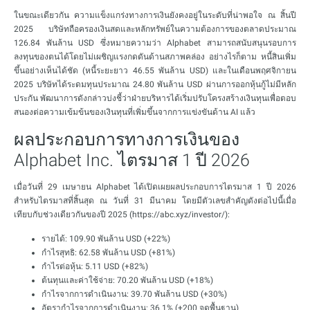
ในขณะเดียวกัน ความแข็งแกร่งทางการเงินยังคงอยู่ในระดับที่น่าพอใจ ณ สิ้นปี
2025 บริษัทถือครองเงินสดและหลักทรัพย์ในความต้องการของตลาดประมาณ
126.84 พันล้าน USD ซึ่งหมายความว่า Alphabet สามารถสนับสนุนรอบการ
ลงทุนของตนได้โดยไม่เผชิญแรงกดดันด้านสภาพคล่อง อย่างไรก็ตาม หนี้สินเพิ่ม
ขึ้นอย่างเห็นได้ชัด (หนี้ระยะยาว 46.55 พันล้าน USD) และในเดือนพฤศจิกายน
2025 บริษัทได้ระดมทุนประมาณ 24.80 พันล้าน USD ผ่านการออกหุ้นกู้ไม่มีหลัก
ประกัน พัฒนาการดังกล่าวบ่งชี้ว่าฝ่ายบริหารได้เริ่มปรับโครงสร้างเงินทุนเพื่อตอบ
สนองต่อความเข้มข้นของเงินทุนที่เพิ่มขึ้นจากการแข่งขันด้าน AI แล้ว
ผลประกอบการทางการเงินของ
Alphabet Inc. ไตรมาส 1 ปี 2026
เมื่อวันที่ 29 เมษายน Alphabet ได้เปิดเผยผลประกอบการไตรมาส 1 ปี 2026
สำหรับไตรมาสที่สิ้นสุด ณ วันที่ 31 มีนาคม โดยมีตัวเลขสำคัญดังต่อไปนี้เมื่อ
เทียบกับช่วงเดียวกันของปี 2025 (https://abc.xyz/investor/):
รายได้: 109.90 พันล้าน USD (+22%)
กำไรสุทธิ: 62.58 พันล้าน USD (+81%)
กำไรต่อหุ้น: 5.11 USD (+82%)
ต้นทุนและค่าใช้จ่าย: 70.20 พันล้าน USD (+18%)
กำไรจากการดำเนินงาน: 39.70 พันล้าน USD (+30%)
อัตรากำไรจากการดำเนินงาน: 36.1% (+200 จุดพื้นฐาน)