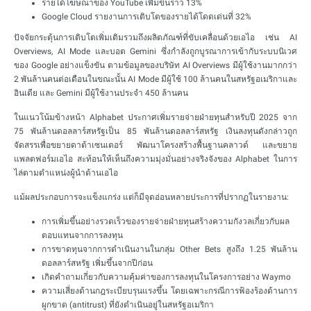
รายได้โฆษณาของ YouTube เพิ่มขึ้นราว 13%
Google Cloud รายงานการเติบโตของรายได้โดดเด่นที่ 32%
ปัจจัยกระตุ้นการเติบโตเพิ่มเติมรวมถึงผลิตภัณฑ์ที่ขับเคลื่อนด้วยเอไอ เช่น AI
Overviews, AI Mode และบอต Gemini ซึ่งกำลังถูกบูรณาการเข้ากับระบบนิเวศ
ของ Google อย่างแข็งขัน ตามข้อมูลของบริษัท AI Overviews มีผู้ใช้งานมากกว่า
2 พันล้านคนต่อเดือนในขณะนั้น AI Mode มีผู้ใช้ 100 ล้านคนในสหรัฐอเมริกาและ
อินเดีย และ Gemini มีผู้ใช้งานประจำ 450 ล้านคน
ในแนวโน้มข้างหน้า Alphabet ประกาศเพิ่มรายจ่ายฝ่ายทุนสำหรับปี 2025 จาก
75 พันล้านดอลลาร์สหรัฐเป็น 85 พันล้านดอลลาร์สหรัฐ เงินลงทุนดังกล่าวถูก
จัดสรรเพื่อขยายดาต้าเซนเตอร์ พัฒนาโครงสร้างพื้นฐานคลาวด์ และขยาย
แพลตฟอร์มเอไอ สะท้อนให้เห็นถึงความมุ่งมั่นอย่างจริงจังของ Alphabet ในการ
ไล่ตามตำแหน่งผู้นำด้านเอไอ
แม้ผลประกอบการจะแข็งแกร่ง แต่ก็มีจุดอ่อนหลายประการที่ปรากฏในรายงาน:
การเพิ่มขึ้นอย่างรวดเร็วของรายจ่ายฝ่ายทุนสร้างความกังวลเกี่ยวกับผล
ตอบแทนจากการลงทุน
การขาดทุนจากการดำเนินงานในกลุ่ม Other Bets สูงถึง 1.25 พันล้าน
ดอลลาร์สหรัฐ เพิ่มขึ้นจากปีก่อน
เกิดคำถามเกี่ยวกับความคุ้มค่าของการลงทุนในโครงการอย่าง Waymo
ความเสี่ยงด้านกฎระเบียบรุนแรงขึ้น โดยเฉพาะกรณีการฟ้องร้องด้านการ
ผูกขาด (antitrust) ที่ยังดำเนินอยู่ในสหรัฐอเมริกา