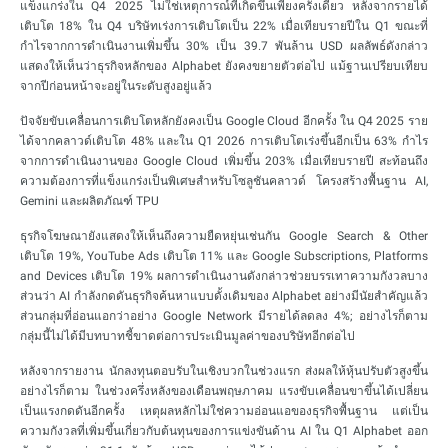
แข็งแกร่งใน Q4 2025 ไม่ใช่เหตุการณ์ที่เกิดขึ้นเพียงครั้งเดียว หลังจากรายได้
เติบโต 18% ใน Q4 บริษัทเร่งการเติบโตเป็น 22% เมื่อเทียบรายปีใน Q1 ขณะที่
กำไรจากการดำเนินงานเพิ่มขึ้น 30% เป็น 39.7 พันล้าน USD ผลลัพธ์ดังกล่าว
แสดงให้เห็นว่าธุรกิจหลักของ Alphabet ยังคงขยายตัวต่อไป แม้ฐานเปรียบเทียบ
จากปีก่อนหน้าจะอยู่ในระดับสูงอยู่แล้ว
ปัจจัยขับเคลื่อนการเติบโตหลักยังคงเป็น Google Cloud อีกครั้ง ใน Q4 2025 ราย
ได้จากคลาวด์เติบโต 48% และใน Q1 2026 การเติบโตเร่งขึ้นอีกเป็น 63% กำไร
จากการดำเนินงานของ Google Cloud เพิ่มขึ้น 203% เมื่อเทียบรายปี สะท้อนถึง
ความต้องการที่แข็งแกร่งเป็นพิเศษสำหรับโซลูชันคลาวด์ โครงสร้างพื้นฐาน AI,
Gemini และผลิตภัณฑ์ TPU
ธุรกิจโฆษณายังแสดงให้เห็นถึงความยืดหยุ่นเช่นกัน Google Search & Other
เติบโต 19%, YouTube Ads เติบโต 11% และ Google Subscriptions, Platforms
and Devices เติบโต 19% ผลการดำเนินงานดังกล่าวช่วยบรรเทาความกังวลบาง
ส่วนว่า AI กำลังกดดันธุรกิจค้นหาแบบดั้งเดิมของ Alphabet อย่างมีนัยสำคัญแล้ว
ส่วนกลุ่มที่อ่อนแอกว่าอย่าง Google Network มีรายได้ลดลง 4%; อย่างไรก็ตาม
กลุ่มนี้ไม่ได้มีบทบาทชี้ขาดต่อการประเมินมูลค่าของบริษัทอีกต่อไป
หลังจากรายงาน นักลงทุนตอบรับในเชิงบวกในช่วงแรก ส่งผลให้หุ้นปรับตัวสูงขึ้น
อย่างไรก็ตาม ในช่วงครึ่งหลังของเดือนพฤษภาคม แรงขับเคลื่อนขาขึ้นได้เปลี่ยน
เป็นแรงกดดันอีกครั้ง เหตุผลหลักไม่ใช่ความอ่อนแอของธุรกิจพื้นฐาน แต่เป็น
ความกังวลที่เพิ่มขึ้นเกี่ยวกับต้นทุนของการแข่งขันด้าน AI ใน Q1 Alphabet ออก