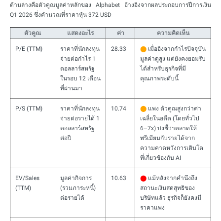
ด้านล่างคือตัวคูณมูลค่าหลักของ Alphabet อ้างอิงจากผลประกอบการปีการเงิน
Q1 2026 ซึ่งคำนวณที่ราคาหุ้น 372 USD
ตัวคูณ
แสดงอะไร
ค่า
ความคิดเห็น
P/E (TTM)
ราคาที่นักลงทุน
28.33
⬤
เมื่ออิงจากกำไรปัจจุบัน
จ่ายต่อกำไร 1
มูลค่าดูสูง แต่ยังคงยอมรับ
ดอลลาร์สหรัฐ
ได้สำหรับธุรกิจที่มี
ในรอบ 12 เดือน
คุณภาพระดับนี้
ที่ผ่านมา
P/S (TTM)
ราคาที่นักลงทุน
10.74
⬤
แพง ตัวคูณสูงกว่าค่า
จ่ายต่อรายได้ 1
เฉลี่ยในอดีต (โดยทั่วไป
ดอลลาร์สหรัฐ
6–7x) บ่งชี้ว่าตลาดให้
ต่อปี
พรีเมียมกับรายได้จาก
ความคาดหวังการเติบโต
ที่เกี่ยวข้องกับ AI
EV/Sales
มูลค่ากิจการ
10.63
⬤
แม้หลังจากคำนึงถึง
(TTM)
(รวมภาระหนี้)
สถานะเงินสดสุทธิของ
ต่อรายได้
บริษัทแล้ว ธุรกิจก็ยังคงมี
ราคาแพง