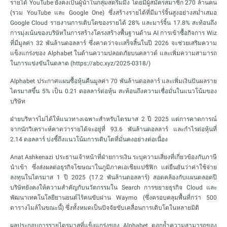
รายได้ YouTube ยังคงเป็นผู้นำในกลุ่มสตรีมมิง โดยมีผู้สมัครสมาชิก 270 ล้านคน
(รวม YouTube และ Google One) ซึ่งสร้างรายได้ที่มีมาร์จิ้นสูงอย่างสม่ำเสมอ
Google Cloud รายงานการเติบโตของรายได้ 28% และมาร์จิ้น 17.8% สะท้อนถึง
การมุ่งเน้นของบริษัทในการสร้างโครงสร้างพื้นฐานด้าน AI การเข้าซื้อกิจการ Wiz
ที่มีมูลค่า 32 พันล้านดอลลาร์ ซึ่งคาดว่าจะเสร็จสิ้นในปี 2026 จะช่วยเสริมความ
แข็งแกร่งของ Alphabet ในด้านความปลอดภัยบนคลาวด์ และเพิ่มความสามารถ
ในการแข่งขันในตลาด (https://abc.xyz/2025-0318/)
Alphabet ประกาศแผนซื้อหุ้นคืนมูลค่า 70 พันล้านดอลลาร์ และเพิ่มเงินปันผลราย
ไตรมาสขึ้น 5% เป็น 0.21 ดอลลาร์ต่อหุ้น สะท้อนถึงความเชื่อมั่นในแนวโน้มของ
บริษัท
ฝ่ายบริหารไม่ได้ให้แนวทางเฉพาะสำหรับไตรมาส 2 ปี 2025 แต่การคาดการณ์
จากนักวิเคราะห์คาดว่ารายได้จะอยู่ที่ 93.6 พันล้านดอลลาร์ และกำไรต่อหุ้นที่
2.14 ดอลลาร์ บ่งชี้ถึงแนวโน้มการเติบโตที่มั่นคงอย่างต่อเนื่อง
Anat Ashkenazi ประธานเจ้าหน้าที่ฝ่ายการเงิน ระบุความเสี่ยงที่เกี่ยวข้องกับภาษี
นำเข้า ซึ่งส่งผลต่อธุรกิจโฆษณาในภูมิภาคเอเชียแปซิฟิก แต่ยืนยันว่าค่าใช้จ่าย
ลงทุนในไตรมาส 1 ปี 2025 (17.2 พันล้านดอลลาร์) สอดคล้องกับแผนตลอดปี
บริษัทยังคงให้ความสำคัญกับนวัตกรรมใน Search การขยายธุรกิจ Cloud และ
พัฒนาเทคโนโลยียานยนต์ไร้คนขับผ่าน Waymo (ซึ่งครอบคลุมพื้นที่กว่า 500
ตารางไมล์ในขณะนี้) ซึ่งทั้งหมดเป็นปัจจัยขับเคลื่อนการเติบโตในหลายมิติ
ผลประกอบการรายไตรมาสที่แข็งแกร่งของ Alphabet ตอกย้ำความสามารถของ