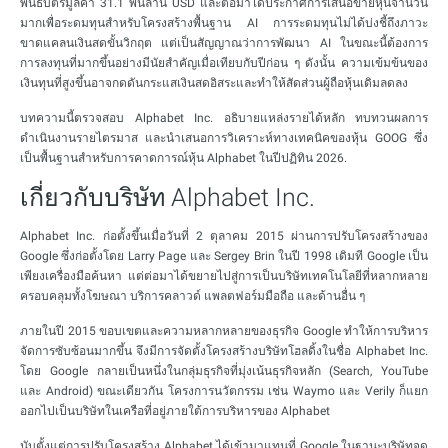
พันธบัตรมูลค่า 31.1 พันล้าน USD และต่อมาได้ประกาศการเสนอขายหุ้นจำนวน
มากเพื่อระดมทุนสำหรับโครงสร้างพื้นฐาน AI การระดมทุนไม่ได้บ่งชี้ถึงภาวะ
ขาดแคลนเงินสดขั้นวิกฤต แต่เป็นสัญญาณว่าการพัฒนา AI ในขณะนี้ต้องการ
การลงทุนที่มากขึ้นอย่างมีนัยสำคัญเมื่อเทียบกับปีก่อน ๆ ดังนั้น ความเข้มข้นของ
เงินทุนที่สูงขึ้นอาจกดดันกระแสเงินสดอิสระและทำให้สัดส่วนผู้ถือหุ้นเดิมลดลง
บทความนี้ตรวจสอบ Alphabet Inc. อธิบายแหล่งรายได้หลัก ทบทวนผลการ
ดำเนินงานรายไตรมาส และนำเสนอการวิเคราะห์ทางเทคนิคของหุ้น GOOG ซึ่ง
เป็นพื้นฐานสำหรับการคาดการณ์หุ้น Alphabet ในปีปฏิทิน 2026.
เกี่ยวกับบริษัท Alphabet Inc.
Alphabet Inc. ก่อตั้งขึ้นเมื่อวันที่ 2 ตุลาคม 2015 ผ่านการปรับโครงสร้างของ
Google ซึ่งก่อตั้งโดย Larry Page และ Sergey Brin ในปี 1998 เดิมที Google เป็น
เพียงเครื่องมือค้นหา แต่ต่อมาได้ขยายไปสู่การเป็นบริษัทเทคโนโลยีที่หลากหลาย
ครอบคลุมทั้งโฆษณา บริการคลาวด์ แพลตฟอร์มมือถือ และด้านอื่น ๆ
ภายในปี 2015 ขอบเขตและความหลากหลายของธุรกิจ Google ทำให้การบริหาร
จัดการซับซ้อนมากขึ้น จึงมีการจัดตั้งโครงสร้างบริษัทโฮลดิ้งในชื่อ Alphabet Inc.
โดย Google กลายเป็นหนึ่งในกลุ่มธุรกิจที่มุ่งเน้นธุรกิจหลัก (Search, YouTube
และ Android) ขณะเดียวกัน โครงการนวัตกรรม เช่น Waymo และ Verily ก็แยก
ออกไปเป็นบริษัทในเครือที่อยู่ภายใต้การบริหารของ Alphabet
นับตั้งแต่การปรับโครงสร้าง Alphabet ได้เข้ามาแทนที่ Google ในฐานะบริษัทจด