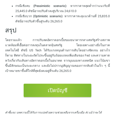
กรณีเชิงลบ (Pessimistic scenario)
: หากราคาหลุดต่ำกว่าแนวรับที่
25,445.0 ดัชนีอาจปรับตัวลงสู่บริเวณ 24,610.0
กรณีเชิงบวก (Optimistic scenario)
: หากราคาทะลุแนวต้านที่ 25,835.0
ดัชนีอาจปรับตัวขึ้นสู่ระดับ 26,265.0
สรุป
โดยรวมแล้ว การปรับลดอัตราดอกเบี้ยของธนาคารกลางสหรัฐสร้างสภาพ
แวดล้อมที่เอื้อต่อการลงทุนในตลาดหุ้นสหรัฐ โดยเฉพาะอย่างยิ่งในภาค
เทคโนโลยี ดัชนี US Tech ได้รับแรงหนุนด้านการเติบโตอย่างชัดเจน อย่างไร
ก็ตาม ทิศทางในระยะถัดไปจะขึ้นอยู่กับถ้อยแถลงเพิ่มเติมของ Fed และความคาด
หวังเกี่ยวกับเส้นทางอัตราดอกเบี้ยในอนาคต จากมุมมองทางเทคนิค แนวโน้มขา
ขึ้นมีลักษณะเป็นระยะกลาง และยังไม่ปรากฏสัญญาณของการกลับตัวในเร็ว ๆ นี้
เป้าหมายขาขึ้นที่ใกล้ที่สุดยังคงอยู่ที่ระดับ 26,265.0
เปิดบัญชี
คำชี้แจง:
บทความนี้ได้รับการแปลด้วยความช่วยเหลือจากเครื่องมือ AI แม้ว่าจะได้