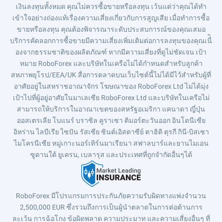
เงินลงทุนทั้งหมด คุณไม่ควรซื้อขายหรือลงทุน เว้นแต่ว่าคุณได้ทำ
เข้าใจอย่างถ่องแท้เรื่องความเสี่ยงเกี่ยวกับการสูญเสีย เมื่อทำการซื้อ
ขายหรือลงทุน คุณต้องพิจารณาระดับประสบการณ์ของคุณเสมอ
บริการคัดลอกการซื้อขายมีความเสี่ยงเพิ่มเติมต่อการลงทุนของคุณเนื่ิ
องจากธรรมชาติของผลิตภัณฑ์ หากมีความเสี่ยงที่ดูไม่ชัดเจน เป้า
หมาย RoboForex และบริษัทในเครือไม่ได้กำหนดสำหรับลูกค้า
สหภาพยุโรป/EEA/UK สื่อการตลาดบนเว็บไซต์นี้ไม่ได้มีไว้สำหรับผู้ที่
อาศัยอยู่ในสหราชอาณาจักร โฆษณาของ RoboForex Ltd ไม่ได้มุ่ง
เป้าไปที่ผู้อยู่อาศัยในมาเลเซีย RoboForex Ltd และบริษัทในเครือไม่
สามารถให้บริการในอาณาเขตของสหรัฐอเมริกา แคนาดา ญี่ปุ่น
ออสเตรเลีย โบแนร์ บราซิล คูราเซา ติมอร์ตะวันออก อินโดนีเซีย
อิหร่าน ไลบีเรีย ไซปัน รัสเซีย ซินต์เอิสตาซีย์ ตาฮิติ ตุรกี กินี-บิสเซา
ไมโครนีเซีย หมู่เกาะนอร์เทิร์นมาเรียนา สฟาลบาร์และยานไมเอน
ซูดานใต้ ยูเครน, เบลารุส และประเทศที่ถูกจำกัดอื่นๆได้
RoboForex มีโปรแกรมการประกันภัยความรับผิดทางแพ่งจำนวน
2,500,000 EUR ซึ่งรวมถึงการเป็นผู้นำตลาดในการต่อต้านการ
ละเว้น การฉ้อโกง ข้อผิดพลาด ความประมาท และความเสี่ยงอื่นๆ ที่