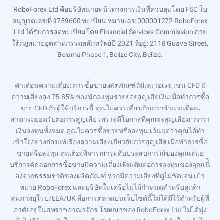
RoboForex Ltd คือบริษัทนายหน้าทางการเงินที่ควบคุมโดย FSC ใบ
อนุญาตเลขที่ 9759600 ทะเบียน หมายเลข 000001272 RoboForex
Ltd ได้รับการจดทะเบียนโดย Financial Services Commission ภาย
ใต้กฎหมายอุตสาหกรรมหลักทรัพย์ปี 2021 ที่อยู่: 2118 Guava Street,
Belama Phase 1, Belize City, Belize.
คำเตือนความเสี่ยง
: การซื้อขายผลิตภัณฑ์ที่มีเลเวอเรจ เช่น CFD มี
ความเสี่ยงสูง 75.85% ของนักลงทุนรายย่อยสูญเสียเงินเมื่อทำการซื้อ
ขาย CFD กับผู้ให้บริการนี้ คุณไม่ควรเสี่ยงเกินกว่าจำนวนที่คุณ
สามารถยอมรับต่อการสูญเสีย เพราะมีโอกาสที่คุณจะสูญเสียมากกว่า
เงินลงทุนทั้งหมด คุณไม่ควรซื้อขายหรือลงทุน เว้นแต่ว่าคุณได้ทำ
เข้าใจอย่างถ่องแท้เรื่องความเสี่ยงเกี่ยวกับการสูญเสีย เมื่อทำการซื้อ
ขายหรือลงทุน คุณต้องพิจารณาระดับประสบการณ์ของคุณเสมอ
บริการคัดลอกการซื้อขายมีความเสี่ยงเพิ่มเติมต่อการลงทุนของคุณเนื่ิ
องจากธรรมชาติของผลิตภัณฑ์ หากมีความเสี่ยงที่ดูไม่ชัดเจน เป้า
หมาย RoboForex และบริษัทในเครือไม่ได้กำหนดสำหรับลูกค้า
สหภาพยุโรป/EEA/UK สื่อการตลาดบนเว็บไซต์นี้ไม่ได้มีไว้สำหรับผู้ที่
อาศัยอยู่ในสหราชอาณาจักร โฆษณาของ RoboForex Ltd ไม่ได้มุ่ง