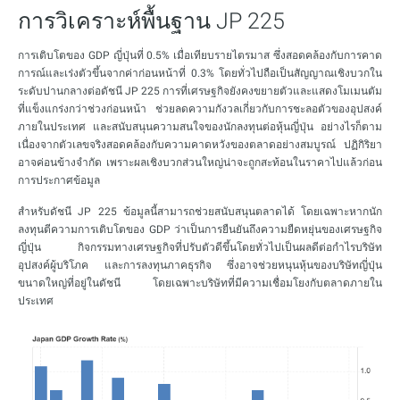
การวิเคราะห์พื้นฐาน JP 225
การเติบโตของ GDP ญี่ปุ่นที่ 0.5% เมื่อเทียบรายไตรมาส ซึ่งสอดคล้องกับการคาด
การณ์และเร่งตัวขึ้นจากค่าก่อนหน้าที่ 0.3% โดยทั่วไปถือเป็นสัญญาณเชิงบวกใน
ระดับปานกลางต่อดัชนี JP 225 การที่เศรษฐกิจยังคงขยายตัวและแสดงโมเมนตัม
ที่แข็งแกร่งกว่าช่วงก่อนหน้า ช่วยลดความกังวลเกี่ยวกับการชะลอตัวของอุปสงค์
ภายในประเทศ และสนับสนุนความสนใจของนักลงทุนต่อหุ้นญี่ปุ่น อย่างไรก็ตาม
เนื่องจากตัวเลขจริงสอดคล้องกับความคาดหวังของตลาดอย่างสมบูรณ์ ปฏิกิริยา
อาจค่อนข้างจำกัด เพราะผลเชิงบวกส่วนใหญ่น่าจะถูกสะท้อนในราคาไปแล้วก่อน
การประกาศข้อมูล
สำหรับดัชนี JP 225 ข้อมูลนี้สามารถช่วยสนับสนุนตลาดได้ โดยเฉพาะหากนัก
ลงทุนตีความการเติบโตของ GDP ว่าเป็นการยืนยันถึงความยืดหยุ่นของเศรษฐกิจ
ญี่ปุ่น กิจกรรมทางเศรษฐกิจที่ปรับตัวดีขึ้นโดยทั่วไปเป็นผลดีต่อกำไรบริษัท
อุปสงค์ผู้บริโภค และการลงทุนภาคธุรกิจ ซึ่งอาจช่วยหนุนหุ้นของบริษัทญี่ปุ่น
ขนาดใหญ่ที่อยู่ในดัชนี โดยเฉพาะบริษัทที่มีความเชื่อมโยงกับตลาดภายใน
ประเทศ