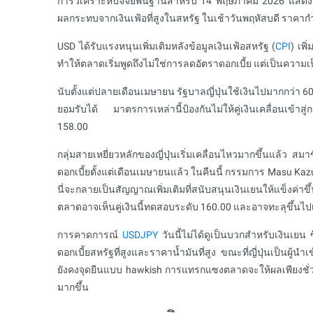
การวิเคราะห์ปัจจัยพื้นฐานสำหรับ 14 พฤษภาคม 2026 แสดงให
ผลกระทบจากเงินเฟ้อที่สูงในสหรัฐ ในเช้าวันพฤหัสบดี ราคา
USD ได้รับแรงหนุนเพิ่มเติมหลังข้อมูลเงินเฟ้อสหรัฐ (
CPI
) เพิ
ทำให้ตลาดเริ่มพูดถึงไม่ใช่การลดอัตราดอกเบี้ย แต่เป็นความเป
นับตั้งแต่ปลายเดือนเมษายน รัฐบาลญี่ปุ่นใช้เงินไปมากกว่า 60
ยอมรับได้ มาตรการเหล่านี้ป้องกันไม่ให้คู่เงินเคลื่อนเข้
158.00
กลุ่มสายเหยี่ยวหลักของญี่ปุ่นเริ่มเคลื่อนไหวมากขึ้นแล้ว
ดอกเบี้ยตั้งแต่เดือนเมษายนแล้ว ในคืนนี้ กรรมการ Masu Ka
นี่จะกลายเป็นสัญญาณเพิ่มเติมที่สนับสนุนเงินเยนให้แข็งค
ตลาดอาจเห็นคู่เงินนี้ทดสอบระดับ 160.00 และอาจทะลุขึ้นไปเพ
การคาดการณ์
USDJPY
วันนี้ไม่ได้ดูเป็นบวกสำหรับเงินเยน ซ
ดอกเบี้ยสหรัฐที่สูงและราคาน้ำมันที่สูง ขณะที่ญี่ปุ่นเป็น
ยังคงจุดยืนแบบ hawkish การแทรกแซงตลาดจะให้ผลเพียงชั่ว
มากขึ้น