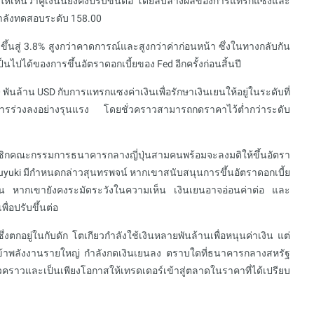
้เห็นว่าคู่เงินนี้ยังคงปรับขึ้นต่อ โดยลบล้างผลของการแทรกแซงและ
กำลังทดสอบระดับ 158.00
่มขึ้นสู่ 3.8% สูงกว่าคาดการณ์และสูงกว่าค่าก่อนหน้า ซึ่งในทางกลับกัน
็นไปได้ของการขึ้นอัตราดอกเบี้ยของ Fed อีกครั้งก่อนสิ้นปี
 พันล้าน USD กับการแทรกแซงค่าเงินเพื่อรักษาเงินเยนให้อยู่ในระดับที่
าสู่การร่วงลงอย่างรุนแรง โดยชั่วคราวสามารถกดราคาไว้ต่ำกว่าระดับ
 สมาชิกคณะกรรมการธนาคารกลางญี่ปุ่นสามคนพร้อมจะลงมติให้ขึ้นอัตรา
zuyuki มีกำหนดกล่าวสุนทรพจน์ หากเขาสนับสนุนการขึ้นอัตราดอกเบี้ย
่าขึ้น หากเขายังคงระมัดระวังในความเห็น เงินเยนอาจอ่อนค่าต่อ และ
ื่อปรับขึ้นต่อ
ึ่งตกอยู่ในกับดัก โตเกียวกำลังใช้เงินหลายพันล้านเพื่อหนุนค่าเงิน แต่
ผู้นำเข้าพลังงานรายใหญ่ กำลังกดเงินเยนลง ตราบใดที่ธนาคารกลางสหรัฐ
คราวและเป็นเพียงโอกาสให้เทรดเดอร์เข้าสู่ตลาดในราคาที่ได้เปรียบ