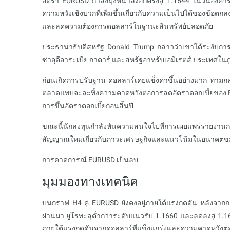
อัตรา EURUSD กำลังมุ่งหน้าลงอีกครั้งสู่ 1.1644 ในวันอังค
ความหวังเชิงบวกที่เพิ่มขึ้นเกี่ยวกับความเป็นไปได้ของข้อตก
และลดความต้องการดอลลาร์ในฐานะสินทรัพย์ปลอดภัย
ประธานาธิบดีสหรัฐ Donald Trump กล่าวว่าเขาได้ระงับการโ
ซาอุดีอาระเบีย กาตาร์ และสหรัฐอาหรับเอมิเรตส์ ประเทศใน
ก่อนเกิดการปรับฐาน ดอลลาร์เคยแข็งค่าขึ้นอย่างมาก ท่ามกลางรา
ตลาดแทบจะละทิ้งความคาดหวังต่อการลดอัตราดอกเบี้ยของ Fe
การขึ้นอัตราดอกเบี้ยก่อนสิ้นปี
ขณะนี้นักลงทุนกำลังหันความสนใจไปที่การเผยแพร่รายงาน
สัญญาณใหม่เกี่ยวกับภาวะเศรษฐกิจและแนวโน้มในอนาคต
การคาดการณ์ EURUSD เป็นลบ
มุมมองทางเทคนิค
บนกราฟ H4 คู่ EURUSD ยังคงอยู่ภายใต้แรงกดดัน หลังจากกา
ผ่านมา ยูโรทะลุต่ำกว่าระดับแนวรับ 1.1660 และลดลงสู่ 1.161
ภายใต้แรงกดดันจากดอลลาร์ที่แข็งแกร่งและความคาดหวังต