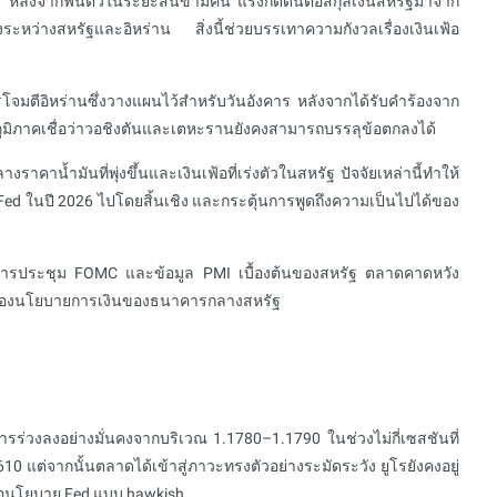
าร หลังจากฟื้นตัวในระยะสั้นข้ามคืน แรงกดดันต่อสกุลเงินสหรัฐมาจาก
ลงระหว่างสหรัฐและอิหร่าน สิ่งนี้ช่วยบรรเทาความกังวลเรื่องเงินเฟ้อ
จมตีอิหร่านซึ่งวางแผนไว้สำหรับวันอังคาร หลังจากได้รับคำร้องจาก
ภูมิภาคเชื่อว่าวอชิงตันและเตหะรานยังคงสามารถบรรลุข้อตกลงได้
คาน้ำมันที่พุ่งขึ้นและเงินเฟ้อที่เร่งตัวในสหรัฐ ปัจจัยเหล่านี้ทำให้
d ในปี 2026 ไปโดยสิ้นเชิง และกระตุ้นการพูดถึงความเป็นไปได้ของ
การประชุม FOMC และข้อมูล PMI เบื้องต้นของสหรัฐ ตลาดคาดหวัง
ของนโยบายการเงินของธนาคารกลางสหรัฐ
รร่วงลงอย่างมั่นคงจากบริเวณ 1.1780–1.1790 ในช่วงไม่กี่เซสชันที่
0 แต่จากนั้นตลาดได้เข้าสู่ภาวะทรงตัวอย่างระมัดระวัง ยูโรยังคงอยู่
่อนโยบาย Fed แบบ hawkish