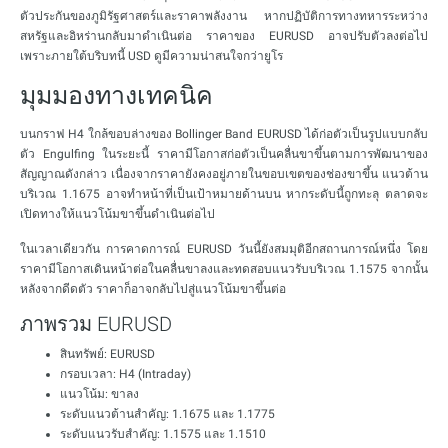
ตัวประกันของภูมิรัฐศาสตร์และราคาพลังงาน หากปฏิบัติการทางทหารระหว่าง
สหรัฐและอิหร่านกลับมาดำเนินต่อ ราคาของ EURUSD อาจปรับตัวลงต่อไป
เพราะภายใต้บริบทนี้ USD ดูมีความน่าสนใจกว่ายูโร
มุมมองทางเทคนิค
บนกราฟ H4 ใกล้ขอบล่างของ Bollinger Band EURUSD ได้ก่อตัวเป็นรูปแบบกลับ
ตัว Engulfing ในระยะนี้ ราคามีโอกาสก่อตัวเป็นคลื่นขาขึ้นตามการพัฒนาของ
สัญญาณดังกล่าว เนื่องจากราคายังคงอยู่ภายในขอบเขตของช่องขาขึ้น แนวต้าน
บริเวณ 1.1675 อาจทำหน้าที่เป็นเป้าหมายด้านบน หากระดับนี้ถูกทะลุ ตลาดจะ
เปิดทางให้แนวโน้มขาขึ้นดำเนินต่อไป
ในเวลาเดียวกัน การคาดการณ์ EURUSD วันนี้ยังสมมุติอีกสถานการณ์หนึ่ง โดย
ราคามีโอกาสเดินหน้าต่อในคลื่นขาลงและทดสอบแนวรับบริเวณ 1.1575 จากนั้น
หลังจากดีดตัว ราคาก็อาจกลับไปสู่แนวโน้มขาขึ้นต่อ
ภาพรวม EURUSD
สินทรัพย์: EURUSD
กรอบเวลา: H4 (Intraday)
แนวโน้ม: ขาลง
ระดับแนวต้านสำคัญ: 1.1675 และ 1.1775
ระดับแนวรับสำคัญ: 1.1575 และ 1.1510