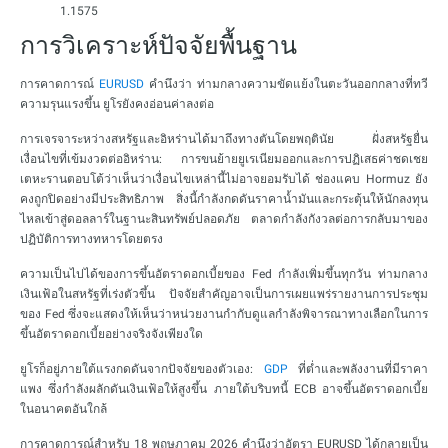
1.1575
การวิเคราะห์ปัจจัยพื้นฐาน
การคาดการณ์
EURUSD
คำนึงว่า ท่ามกลางความขัดแย้งในตะวันออกกลางที่ทวี
ความรุนแรงขึ้น ยูโรยังคงอ่อนค่าลงต่อ
การเจรจาระหว่างสหรัฐและอิหร่านได้มาถึงทางตันโดยพฤตินัย ฝั่งสหรัฐยื่น
เงื่อนไขที่เข้มงวดต่ออิหร่าน: การขนย้ายยูเรเนียมออกและการปฏิเสธค่าชดเชย
เตหะรานตอบโต้ว่าเห็นว่าเงื่อนไขเหล่านี้ไม่อาจยอมรับได้ ช่องแคบ Hormuz ยัง
คงถูกปิดอย่างมีประสิทธิภาพ สิ่งนี้กำลังกดดันราคาน้ำมันและกระตุ้นให้นักลงทุน
ไหลเข้าสู่ดอลลาร์ในฐานะสินทรัพย์ปลอดภัย ตลาดกำลังกังวลต่อการกลับมาของ
ปฏิบัติการทางทหารโดยตรง
ความเป็นไปได้ของการขึ้นอัตราดอกเบี้ยของ Fed กำลังเพิ่มขึ้นทุกวัน ท่ามกลาง
เงินเฟ้อในสหรัฐที่เร่งตัวขึ้น ปัจจัยสำคัญอาจเป็นการเผยแพร่รายงานการประชุม
ของ Fed ซึ่งจะแสดงให้เห็นว่าหน่วยงานกำกับดูแลกำลังพิจารณาทางเลือกในการ
ขึ้นอัตราดอกเบี้ยอย่างจริงจังเพียงใด
ยูโรก็อยู่ภายใต้แรงกดดันจากปัจจัยของตัวเอง:
GDP
ที่ต่ำและพลังงานที่มีราคา
แพง ซึ่งกำลังผลักดันเงินเฟ้อให้สูงขึ้น ภายใต้บริบทนี้ ECB อาจขึ้นอัตราดอกเบี้ย
ในอนาคตอันใกล้
การคาดการณ์สำหรับ 18 พฤษภาคม 2026 คำนึงว่าอัตรา EURUSD ได้กลายเป็น