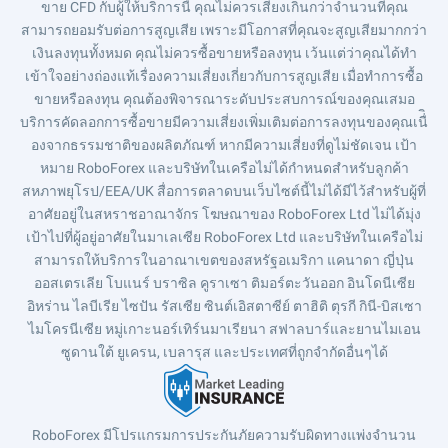
ขาย CFD กับผู้ให้บริการนี้ คุณไม่ควรเสี่ยงเกินกว่าจำนวนที่คุณ
สามารถยอมรับต่อการสูญเสีย เพราะมีโอกาสที่คุณจะสูญเสียมากกว่า
เงินลงทุนทั้งหมด คุณไม่ควรซื้อขายหรือลงทุน เว้นแต่ว่าคุณได้ทำ
เข้าใจอย่างถ่องแท้เรื่องความเสี่ยงเกี่ยวกับการสูญเสีย เมื่อทำการซื้อ
ขายหรือลงทุน คุณต้องพิจารณาระดับประสบการณ์ของคุณเสมอ
บริการคัดลอกการซื้อขายมีความเสี่ยงเพิ่มเติมต่อการลงทุนของคุณเนื่ิ
องจากธรรมชาติของผลิตภัณฑ์ หากมีความเสี่ยงที่ดูไม่ชัดเจน เป้า
หมาย RoboForex และบริษัทในเครือไม่ได้กำหนดสำหรับลูกค้า
สหภาพยุโรป/EEA/UK สื่อการตลาดบนเว็บไซต์นี้ไม่ได้มีไว้สำหรับผู้ที่
อาศัยอยู่ในสหราชอาณาจักร โฆษณาของ RoboForex Ltd ไม่ได้มุ่ง
เป้าไปที่ผู้อยู่อาศัยในมาเลเซีย RoboForex Ltd และบริษัทในเครือไม่
สามารถให้บริการในอาณาเขตของสหรัฐอเมริกา แคนาดา ญี่ปุ่น
ออสเตรเลีย โบแนร์ บราซิล คูราเซา ติมอร์ตะวันออก อินโดนีเซีย
อิหร่าน ไลบีเรีย ไซปัน รัสเซีย ซินต์เอิสตาซีย์ ตาฮิติ ตุรกี กินี-บิสเซา
ไมโครนีเซีย หมู่เกาะนอร์เทิร์นมาเรียนา สฟาลบาร์และยานไมเอน
ซูดานใต้ ยูเครน, เบลารุส และประเทศที่ถูกจำกัดอื่นๆได้
RoboForex มีโปรแกรมการประกันภัยความรับผิดทางแพ่งจำนวน