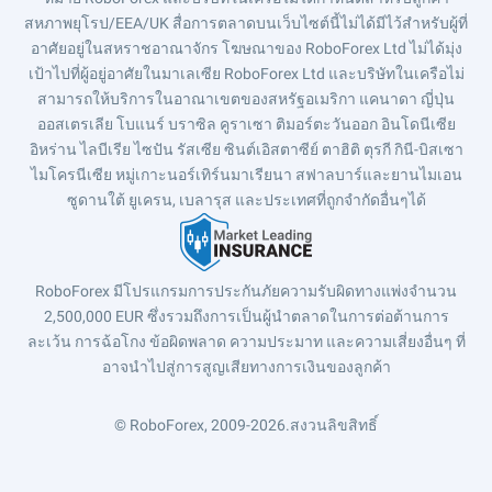
สหภาพยุโรป/EEA/UK สื่อการตลาดบนเว็บไซต์นี้ไม่ได้มีไว้สำหรับผู้ที่
อาศัยอยู่ในสหราชอาณาจักร โฆษณาของ RoboForex Ltd ไม่ได้มุ่ง
เป้าไปที่ผู้อยู่อาศัยในมาเลเซีย RoboForex Ltd และบริษัทในเครือไม่
สามารถให้บริการในอาณาเขตของสหรัฐอเมริกา แคนาดา ญี่ปุ่น
ออสเตรเลีย โบแนร์ บราซิล คูราเซา ติมอร์ตะวันออก อินโดนีเซีย
อิหร่าน ไลบีเรีย ไซปัน รัสเซีย ซินต์เอิสตาซีย์ ตาฮิติ ตุรกี กินี-บิสเซา
ไมโครนีเซีย หมู่เกาะนอร์เทิร์นมาเรียนา สฟาลบาร์และยานไมเอน
ซูดานใต้ ยูเครน, เบลารุส และประเทศที่ถูกจำกัดอื่นๆได้
RoboForex มีโปรแกรมการประกันภัยความรับผิดทางแพ่งจำนวน
2,500,000 EUR ซึ่งรวมถึงการเป็นผู้นำตลาดในการต่อต้านการ
ละเว้น การฉ้อโกง ข้อผิดพลาด ความประมาท และความเสี่ยงอื่นๆ ที่
อาจนำไปสู่การสูญเสียทางการเงินของลูกค้า
© RoboForex, 2009-2026.
สงวนลิขสิทธิ์