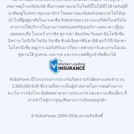
สหภาพยุโรป/EEA/UK สื่อการตลาดบนเว็บไซต์นี้ไม่ได้มีไว้สำหรับผู้ที่
อาศัยอยู่ในสหราชอาณาจักร โฆษณาของ RoboForex Ltd ไม่ได้มุ่ง
เป้าไปที่ผู้อยู่อาศัยในมาเลเซีย RoboForex Ltd และบริษัทในเครือไม่
สามารถให้บริการในอาณาเขตของสหรัฐอเมริกา แคนาดา ญี่ปุ่น
ออสเตรเลีย โบแนร์ บราซิล คูราเซา ติมอร์ตะวันออก อินโดนีเซีย
อิหร่าน ไลบีเรีย ไซปัน รัสเซีย ซินต์เอิสตาซีย์ ตาฮิติ ตุรกี กินี-บิสเซา
ไมโครนีเซีย หมู่เกาะนอร์เทิร์นมาเรียนา สฟาลบาร์และยานไมเอน
ซูดานใต้ ยูเครน, เบลารุส และประเทศที่ถูกจำกัดอื่นๆได้
RoboForex มีโปรแกรมการประกันภัยความรับผิดทางแพ่งจำนวน
2,500,000 EUR ซึ่งรวมถึงการเป็นผู้นำตลาดในการต่อต้านการ
ละเว้น การฉ้อโกง ข้อผิดพลาด ความประมาท และความเสี่ยงอื่นๆ ที่
อาจนำไปสู่การสูญเสียทางการเงินของลูกค้า
© RoboForex, 2009-2026.
สงวนลิขสิทธิ์