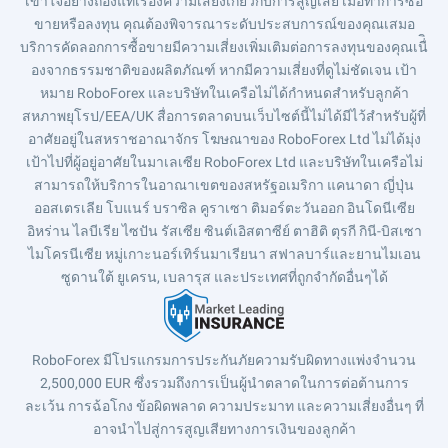
เข้าใจอย่างถ่องแท้เรื่องความเสี่ยงเกี่ยวกับการสูญเสีย เมื่อทำการซื้อ
ขายหรือลงทุน คุณต้องพิจารณาระดับประสบการณ์ของคุณเสมอ
บริการคัดลอกการซื้อขายมีความเสี่ยงเพิ่มเติมต่อการลงทุนของคุณเนื่ิ
องจากธรรมชาติของผลิตภัณฑ์ หากมีความเสี่ยงที่ดูไม่ชัดเจน เป้า
หมาย RoboForex และบริษัทในเครือไม่ได้กำหนดสำหรับลูกค้า
สหภาพยุโรป/EEA/UK สื่อการตลาดบนเว็บไซต์นี้ไม่ได้มีไว้สำหรับผู้ที่
อาศัยอยู่ในสหราชอาณาจักร โฆษณาของ RoboForex Ltd ไม่ได้มุ่ง
เป้าไปที่ผู้อยู่อาศัยในมาเลเซีย RoboForex Ltd และบริษัทในเครือไม่
สามารถให้บริการในอาณาเขตของสหรัฐอเมริกา แคนาดา ญี่ปุ่น
ออสเตรเลีย โบแนร์ บราซิล คูราเซา ติมอร์ตะวันออก อินโดนีเซีย
อิหร่าน ไลบีเรีย ไซปัน รัสเซีย ซินต์เอิสตาซีย์ ตาฮิติ ตุรกี กินี-บิสเซา
ไมโครนีเซีย หมู่เกาะนอร์เทิร์นมาเรียนา สฟาลบาร์และยานไมเอน
ซูดานใต้ ยูเครน, เบลารุส และประเทศที่ถูกจำกัดอื่นๆได้
RoboForex มีโปรแกรมการประกันภัยความรับผิดทางแพ่งจำนวน
2,500,000 EUR ซึ่งรวมถึงการเป็นผู้นำตลาดในการต่อต้านการ
ละเว้น การฉ้อโกง ข้อผิดพลาด ความประมาท และความเสี่ยงอื่นๆ ที่
อาจนำไปสู่การสูญเสียทางการเงินของลูกค้า