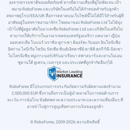
องจากธรรมชาติของผลิตภัณฑ์ หากมีความเสี่ยงที่ดูไม่ชัดเจน เป้า
หมาย RoboForex และบริษัทในเครือไม่ได้กำหนดสำหรับลูกค้า
สหภาพยุโรป/EEA/UK สื่อการตลาดบนเว็บไซต์นี้ไม่ได้มีไว้สำหรับผู้ที่
อาศัยอยู่ในสหราชอาณาจักร โฆษณาของ RoboForex Ltd ไม่ได้มุ่ง
เป้าไปที่ผู้อยู่อาศัยในมาเลเซีย RoboForex Ltd และบริษัทในเครือไม่
สามารถให้บริการในอาณาเขตของสหรัฐอเมริกา แคนาดา ญี่ปุ่น
ออสเตรเลีย โบแนร์ บราซิล คูราเซา ติมอร์ตะวันออก อินโดนีเซีย
อิหร่าน ไลบีเรีย ไซปัน รัสเซีย ซินต์เอิสตาซีย์ ตาฮิติ ตุรกี กินี-บิสเซา
ไมโครนีเซีย หมู่เกาะนอร์เทิร์นมาเรียนา สฟาลบาร์และยานไมเอน
ซูดานใต้ ยูเครน, เบลารุส และประเทศที่ถูกจำกัดอื่นๆได้
RoboForex มีโปรแกรมการประกันภัยความรับผิดทางแพ่งจำนวน
2,500,000 EUR ซึ่งรวมถึงการเป็นผู้นำตลาดในการต่อต้านการ
ละเว้น การฉ้อโกง ข้อผิดพลาด ความประมาท และความเสี่ยงอื่นๆ ที่
อาจนำไปสู่การสูญเสียทางการเงินของลูกค้า
© RoboForex, 2009-2026.
สงวนลิขสิทธิ์