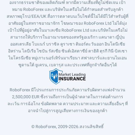
องจากธรรมชาติของผลิตภัณฑ์ หากมีความเสี่ยงที่ดูไม่ชัดเจน เป้า
หมาย RoboForex และบริษัทในเครือไม่ได้กำหนดสำหรับลูกค้า
สหภาพยุโรป/EEA/UK สื่อการตลาดบนเว็บไซต์นี้ไม่ได้มีไว้สำหรับผู้ที่
อาศัยอยู่ในสหราชอาณาจักร โฆษณาของ RoboForex Ltd ไม่ได้มุ่ง
เป้าไปที่ผู้อยู่อาศัยในมาเลเซีย RoboForex Ltd และบริษัทในเครือไม่
สามารถให้บริการในอาณาเขตของสหรัฐอเมริกา แคนาดา ญี่ปุ่น
ออสเตรเลีย โบแนร์ บราซิล คูราเซา ติมอร์ตะวันออก อินโดนีเซีย
อิหร่าน ไลบีเรีย ไซปัน รัสเซีย ซินต์เอิสตาซีย์ ตาฮิติ ตุรกี กินี-บิสเซา
ไมโครนีเซีย หมู่เกาะนอร์เทิร์นมาเรียนา สฟาลบาร์และยานไมเอน
ซูดานใต้ ยูเครน, เบลารุส และประเทศที่ถูกจำกัดอื่นๆได้
RoboForex มีโปรแกรมการประกันภัยความรับผิดทางแพ่งจำนวน
2,500,000 EUR ซึ่งรวมถึงการเป็นผู้นำตลาดในการต่อต้านการ
ละเว้น การฉ้อโกง ข้อผิดพลาด ความประมาท และความเสี่ยงอื่นๆ ที่
อาจนำไปสู่การสูญเสียทางการเงินของลูกค้า
© RoboForex, 2009-2026.
สงวนลิขสิทธิ์