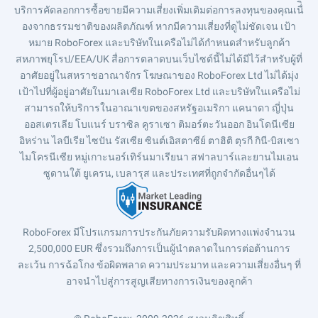
บริการคัดลอกการซื้อขายมีความเสี่ยงเพิ่มเติมต่อการลงทุนของคุณเนื่ิ
องจากธรรมชาติของผลิตภัณฑ์ หากมีความเสี่ยงที่ดูไม่ชัดเจน เป้า
หมาย RoboForex และบริษัทในเครือไม่ได้กำหนดสำหรับลูกค้า
สหภาพยุโรป/EEA/UK สื่อการตลาดบนเว็บไซต์นี้ไม่ได้มีไว้สำหรับผู้ที่
อาศัยอยู่ในสหราชอาณาจักร โฆษณาของ RoboForex Ltd ไม่ได้มุ่ง
เป้าไปที่ผู้อยู่อาศัยในมาเลเซีย RoboForex Ltd และบริษัทในเครือไม่
สามารถให้บริการในอาณาเขตของสหรัฐอเมริกา แคนาดา ญี่ปุ่น
ออสเตรเลีย โบแนร์ บราซิล คูราเซา ติมอร์ตะวันออก อินโดนีเซีย
อิหร่าน ไลบีเรีย ไซปัน รัสเซีย ซินต์เอิสตาซีย์ ตาฮิติ ตุรกี กินี-บิสเซา
ไมโครนีเซีย หมู่เกาะนอร์เทิร์นมาเรียนา สฟาลบาร์และยานไมเอน
ซูดานใต้ ยูเครน, เบลารุส และประเทศที่ถูกจำกัดอื่นๆได้
RoboForex มีโปรแกรมการประกันภัยความรับผิดทางแพ่งจำนวน
2,500,000 EUR ซึ่งรวมถึงการเป็นผู้นำตลาดในการต่อต้านการ
ละเว้น การฉ้อโกง ข้อผิดพลาด ความประมาท และความเสี่ยงอื่นๆ ที่
อาจนำไปสู่การสูญเสียทางการเงินของลูกค้า