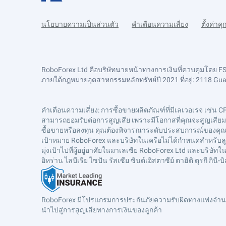
นโยบายความเป็นส่วนตัว
คำเตือนความเสี่ยง
ตั้งค่าคุก
RoboForex Ltd คือบริษัทนายหน้าทางการเงินที่ควบคุมโดย 
ภายใต้กฎหมายอุตสาหกรรมหลักทรัพย์ปี 2021 ที่อยู่: 2118 Guava
คำเตือนความเสี่ยง
: การซื้อขายผลิตภัณฑ์ที่มีเลเวอเรจ เช่น C
สามารถยอมรับต่อการสูญเสีย เพราะมีโอกาสที่คุณจะสูญเสียมากก
ซื้อขายหรือลงทุน คุณต้องพิจารณาระดับประสบการณ์ของคุณเสม
เป้าหมาย RoboForex และบริษัทในเครือไม่ได้กำหนดสำหรับลูก
มุ่งเป้าไปที่ผู้อยู่อาศัยในมาเลเซีย RoboForex Ltd และบริ
อิหร่าน ไลบีเรีย ไซปัน รัสเซีย ซินต์เอิสตาซีย์ ตาฮิติ ตุรกี 
RoboForex มีโปรแกรมการประกันภัยความรับผิดทางแพ่งจำนวน
นำไปสู่การสูญเสียทางการเงินของลูกค้า