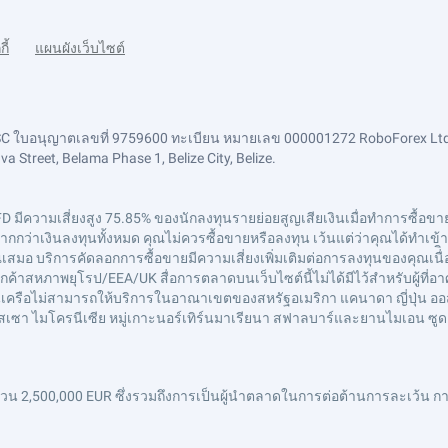
กี้
แผนผังเว็บไซต์
FSC ใบอนุญาตเลขที่ 9759600 ทะเบียน หมายเลข 000001272 RoboForex Ltd
 Street, Belama Phase 1, Belize City, Belize.
FD มีความเสี่ยงสูง 75.85% ของนักลงทุนรายย่อยสูญเสียเงินเมื่อทำการซื้อขาย 
ว่าเงินลงทุนทั้งหมด คุณไม่ควรซื้อขายหรือลงทุน เว้นแต่ว่าคุณได้ทำเข้าใจอ
อ บริการคัดลอกการซื้อขายมีความเสี่ยงเพิ่มเติมต่อการลงทุนของคุณเนื่ิอ
ค้าสหภาพยุโรป/EEA/UK สื่อการตลาดบนเว็บไซต์นี้ไม่ได้มีไว้สำหรับผู้ที
ษัทในเครือไม่สามารถให้บริการในอาณาเขตของสหรัฐอเมริกา แคนาดา ญี่ปุ่น ออ
กินี-บิสเซา ไมโครนีเซีย หมู่เกาะนอร์เทิร์นมาเรียนา สฟาลบาร์และยานไมเอน ซู
 2,500,000 EUR ซึ่งรวมถึงการเป็นผู้นำตลาดในการต่อต้านการละเว้น การ