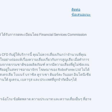
ติดต่อ
ข้อเสนอแนะ
 ได้รับการจดทะเบียนโดย Financial Services Commission
CFD กับผู้ให้บริการนี้ คุณไม่ควรเสี่ยงเกินกว่าจำนวนที่คุณ
ย่างถ่องแท้เรื่องความเสี่ยงเกี่ยวกับการสูญเสีย เมื่อทำการ
งจากธรรมชาติของผลิตภัณฑ์ หากมีความเสี่ยงที่ดูไม่ชัดเจน
่อาศัยอยู่ในสหราชอาณาจักร โฆษณาของ RoboForex Ltd ไม่ได้
สเตรเลีย โบแนร์ บราซิล คูราเซา ติมอร์ตะวันออก อินโดนีเซีย
ดานใต้ ยูเครน, เบลารุส และประเทศที่ถูกจำกัดอื่นๆได้
ฉ้อโกง ข้อผิดพลาด ความประมาท และความเสี่ยงอื่นๆ ที่อาจ