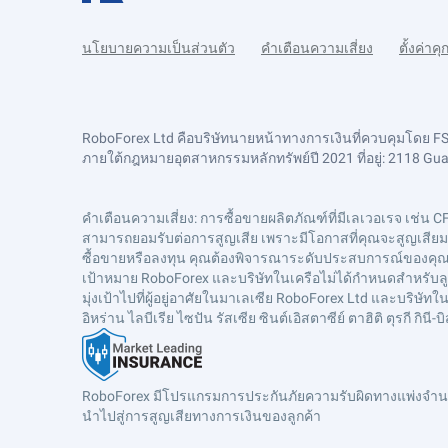
นโยบายความเป็นส่วนตัว
คำเตือนความเสี่ยง
ตั้งค่าคุก
RoboForex Ltd คือบริษัทนายหน้าทางการเงินที่ควบคุมโดย 
ภายใต้กฎหมายอุตสาหกรรมหลักทรัพย์ปี 2021 ที่อยู่: 2118 Guava
คำเตือนความเสี่ยง
: การซื้อขายผลิตภัณฑ์ที่มีเลเวอเรจ เช่น C
สามารถยอมรับต่อการสูญเสีย เพราะมีโอกาสที่คุณจะสูญเสียมากก
ซื้อขายหรือลงทุน คุณต้องพิจารณาระดับประสบการณ์ของคุณเสม
เป้าหมาย RoboForex และบริษัทในเครือไม่ได้กำหนดสำหรับลูก
มุ่งเป้าไปที่ผู้อยู่อาศัยในมาเลเซีย RoboForex Ltd และบริ
อิหร่าน ไลบีเรีย ไซปัน รัสเซีย ซินต์เอิสตาซีย์ ตาฮิติ ตุรกี 
RoboForex มีโปรแกรมการประกันภัยความรับผิดทางแพ่งจำนวน
นำไปสู่การสูญเสียทางการเงินของลูกค้า