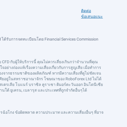
ติดต่อ
ข้อเสนอแนะ
 ได้รับการจดทะเบียนโดย Financial Services Commission
CFD กับผู้ให้บริการนี้ คุณไม่ควรเสี่ยงเกินกว่าจำนวนที่คุณ
ย่างถ่องแท้เรื่องความเสี่ยงเกี่ยวกับการสูญเสีย เมื่อทำการ
งจากธรรมชาติของผลิตภัณฑ์ หากมีความเสี่ยงที่ดูไม่ชัดเจน
่อาศัยอยู่ในสหราชอาณาจักร โฆษณาของ RoboForex Ltd ไม่ได้
สเตรเลีย โบแนร์ บราซิล คูราเซา ติมอร์ตะวันออก อินโดนีเซีย
ดานใต้ ยูเครน, เบลารุส และประเทศที่ถูกจำกัดอื่นๆได้
ฉ้อโกง ข้อผิดพลาด ความประมาท และความเสี่ยงอื่นๆ ที่อาจ