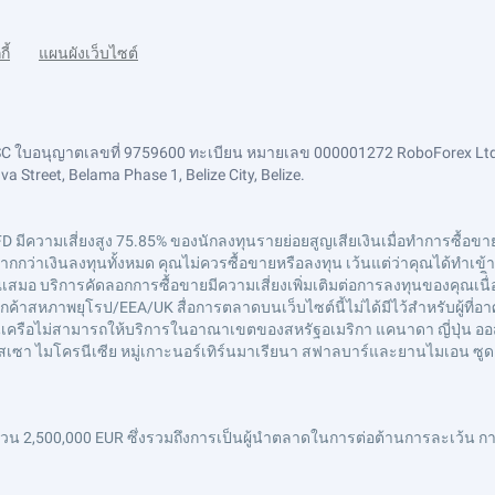
กี้
แผนผังเว็บไซต์
FSC ใบอนุญาตเลขที่ 9759600 ทะเบียน หมายเลข 000001272 RoboForex Ltd
 Street, Belama Phase 1, Belize City, Belize.
FD มีความเสี่ยงสูง 75.85% ของนักลงทุนรายย่อยสูญเสียเงินเมื่อทำการซื้อขาย 
ว่าเงินลงทุนทั้งหมด คุณไม่ควรซื้อขายหรือลงทุน เว้นแต่ว่าคุณได้ทำเข้าใจอ
อ บริการคัดลอกการซื้อขายมีความเสี่ยงเพิ่มเติมต่อการลงทุนของคุณเนื่ิอ
ค้าสหภาพยุโรป/EEA/UK สื่อการตลาดบนเว็บไซต์นี้ไม่ได้มีไว้สำหรับผู้ที
ษัทในเครือไม่สามารถให้บริการในอาณาเขตของสหรัฐอเมริกา แคนาดา ญี่ปุ่น ออ
กินี-บิสเซา ไมโครนีเซีย หมู่เกาะนอร์เทิร์นมาเรียนา สฟาลบาร์และยานไมเอน ซู
 2,500,000 EUR ซึ่งรวมถึงการเป็นผู้นำตลาดในการต่อต้านการละเว้น การ