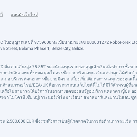
กี้
แผนผังเว็บไซต์
FSC ใบอนุญาตเลขที่ 9759600 ทะเบียน หมายเลข 000001272 RoboForex Ltd
 Street, Belama Phase 1, Belize City, Belize.
FD มีความเสี่ยงสูง 75.85% ของนักลงทุนรายย่อยสูญเสียเงินเมื่อทำการซื้อขาย 
ว่าเงินลงทุนทั้งหมด คุณไม่ควรซื้อขายหรือลงทุน เว้นแต่ว่าคุณได้ทำเข้าใจอ
อ บริการคัดลอกการซื้อขายมีความเสี่ยงเพิ่มเติมต่อการลงทุนของคุณเนื่ิอ
ค้าสหภาพยุโรป/EEA/UK สื่อการตลาดบนเว็บไซต์นี้ไม่ได้มีไว้สำหรับผู้ที
ษัทในเครือไม่สามารถให้บริการในอาณาเขตของสหรัฐอเมริกา แคนาดา ญี่ปุ่น ออ
กินี-บิสเซา ไมโครนีเซีย หมู่เกาะนอร์เทิร์นมาเรียนา สฟาลบาร์และยานไมเอน ซู
 2,500,000 EUR ซึ่งรวมถึงการเป็นผู้นำตลาดในการต่อต้านการละเว้น การ