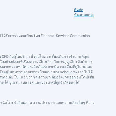
ติดต่อ
ข้อเสนอแนะ
 ได้รับการจดทะเบียนโดย Financial Services Commission
CFD กับผู้ให้บริการนี้ คุณไม่ควรเสี่ยงเกินกว่าจำนวนที่คุณ
ย่างถ่องแท้เรื่องความเสี่ยงเกี่ยวกับการสูญเสีย เมื่อทำการ
งจากธรรมชาติของผลิตภัณฑ์ หากมีความเสี่ยงที่ดูไม่ชัดเจน
่อาศัยอยู่ในสหราชอาณาจักร โฆษณาของ RoboForex Ltd ไม่ได้
สเตรเลีย โบแนร์ บราซิล คูราเซา ติมอร์ตะวันออก อินโดนีเซีย
ดานใต้ ยูเครน, เบลารุส และประเทศที่ถูกจำกัดอื่นๆได้
ฉ้อโกง ข้อผิดพลาด ความประมาท และความเสี่ยงอื่นๆ ที่อาจ