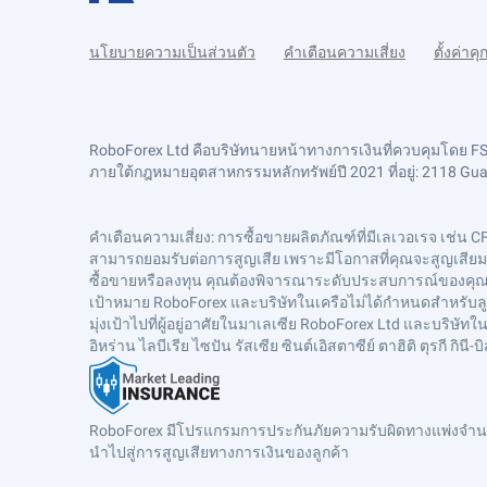
นโยบายความเป็นส่วนตัว
คำเตือนความเสี่ยง
ตั้งค่าคุก
RoboForex Ltd คือบริษัทนายหน้าทางการเงินที่ควบคุมโดย 
ภายใต้กฎหมายอุตสาหกรรมหลักทรัพย์ปี 2021 ที่อยู่: 2118 Guava
คำเตือนความเสี่ยง
: การซื้อขายผลิตภัณฑ์ที่มีเลเวอเรจ เช่น C
สามารถยอมรับต่อการสูญเสีย เพราะมีโอกาสที่คุณจะสูญเสียมากก
ซื้อขายหรือลงทุน คุณต้องพิจารณาระดับประสบการณ์ของคุณเสม
เป้าหมาย RoboForex และบริษัทในเครือไม่ได้กำหนดสำหรับลูก
มุ่งเป้าไปที่ผู้อยู่อาศัยในมาเลเซีย RoboForex Ltd และบริ
อิหร่าน ไลบีเรีย ไซปัน รัสเซีย ซินต์เอิสตาซีย์ ตาฮิติ ตุรกี 
RoboForex มีโปรแกรมการประกันภัยความรับผิดทางแพ่งจำนวน
นำไปสู่การสูญเสียทางการเงินของลูกค้า