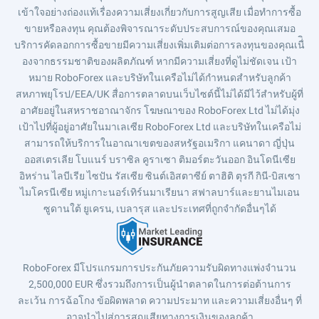
เข้าใจอย่างถ่องแท้เรื่องความเสี่ยงเกี่ยวกับการสูญเสีย เมื่อทำการซื้อ
ขายหรือลงทุน คุณต้องพิจารณาระดับประสบการณ์ของคุณเสมอ
บริการคัดลอกการซื้อขายมีความเสี่ยงเพิ่มเติมต่อการลงทุนของคุณเนื่ิ
องจากธรรมชาติของผลิตภัณฑ์ หากมีความเสี่ยงที่ดูไม่ชัดเจน เป้า
หมาย RoboForex และบริษัทในเครือไม่ได้กำหนดสำหรับลูกค้า
สหภาพยุโรป/EEA/UK สื่อการตลาดบนเว็บไซต์นี้ไม่ได้มีไว้สำหรับผู้ที่
อาศัยอยู่ในสหราชอาณาจักร โฆษณาของ RoboForex Ltd ไม่ได้มุ่ง
เป้าไปที่ผู้อยู่อาศัยในมาเลเซีย RoboForex Ltd และบริษัทในเครือไม่
สามารถให้บริการในอาณาเขตของสหรัฐอเมริกา แคนาดา ญี่ปุ่น
ออสเตรเลีย โบแนร์ บราซิล คูราเซา ติมอร์ตะวันออก อินโดนีเซีย
อิหร่าน ไลบีเรีย ไซปัน รัสเซีย ซินต์เอิสตาซีย์ ตาฮิติ ตุรกี กินี-บิสเซา
ไมโครนีเซีย หมู่เกาะนอร์เทิร์นมาเรียนา สฟาลบาร์และยานไมเอน
ซูดานใต้ ยูเครน, เบลารุส และประเทศที่ถูกจำกัดอื่นๆได้
RoboForex มีโปรแกรมการประกันภัยความรับผิดทางแพ่งจำนวน
2,500,000 EUR ซึ่งรวมถึงการเป็นผู้นำตลาดในการต่อต้านการ
ละเว้น การฉ้อโกง ข้อผิดพลาด ความประมาท และความเสี่ยงอื่นๆ ที่
อาจนำไปสู่การสูญเสียทางการเงินของลูกค้า