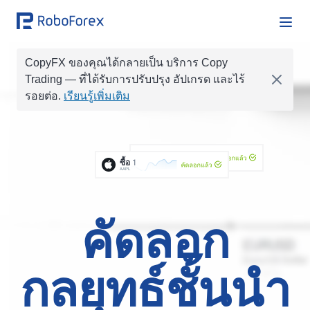
CopyFX ของคุณได้กลายเป็น บริการ Copy
Trading
— ที่ได้รับการปรับปรุง อัปเกรด และไร้
ซื้อ
0.1
รอยต่อ.
เรียนรู้เพิ่มเติม
ซื้อ
0.01
ขาย
0.1
คัดลอกแล้ว
ขาย
0.2
ซื้อ
1
GOLD
คัดลอกแล้ว
AAPL
ซื้อ
1.0
ซื้อ
0.05
คัดลอก
กลยุทธ์ชั้นนำ