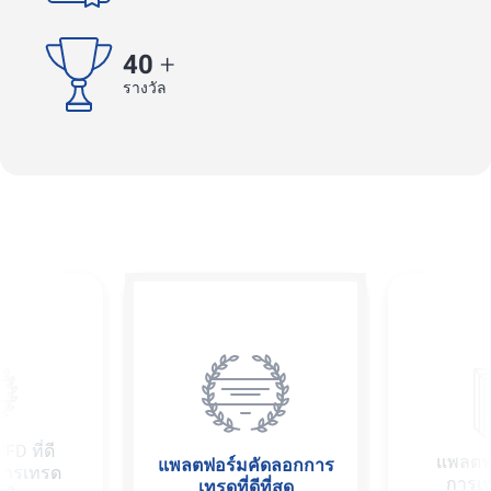
40
+
รางวัล
FD ที่ดี
แพลตฟ
แพลตฟอร์มคัดลอกการ
บการเทรด
การเทร
เทรดที่ดีที่สุด