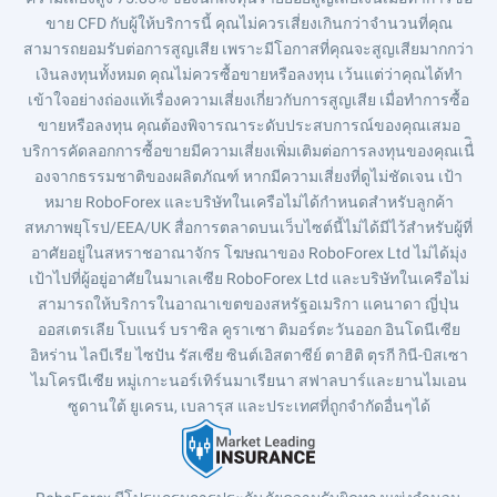
ขาย CFD กับผู้ให้บริการนี้ คุณไม่ควรเสี่ยงเกินกว่าจำนวนที่คุณ
สามารถยอมรับต่อการสูญเสีย เพราะมีโอกาสที่คุณจะสูญเสียมากกว่า
เงินลงทุนทั้งหมด คุณไม่ควรซื้อขายหรือลงทุน เว้นแต่ว่าคุณได้ทำ
เข้าใจอย่างถ่องแท้เรื่องความเสี่ยงเกี่ยวกับการสูญเสีย เมื่อทำการซื้อ
ขายหรือลงทุน คุณต้องพิจารณาระดับประสบการณ์ของคุณเสมอ
บริการคัดลอกการซื้อขายมีความเสี่ยงเพิ่มเติมต่อการลงทุนของคุณเนื่ิ
องจากธรรมชาติของผลิตภัณฑ์ หากมีความเสี่ยงที่ดูไม่ชัดเจน เป้า
หมาย RoboForex และบริษัทในเครือไม่ได้กำหนดสำหรับลูกค้า
สหภาพยุโรป/EEA/UK สื่อการตลาดบนเว็บไซต์นี้ไม่ได้มีไว้สำหรับผู้ที่
อาศัยอยู่ในสหราชอาณาจักร โฆษณาของ RoboForex Ltd ไม่ได้มุ่ง
เป้าไปที่ผู้อยู่อาศัยในมาเลเซีย RoboForex Ltd และบริษัทในเครือไม่
สามารถให้บริการในอาณาเขตของสหรัฐอเมริกา แคนาดา ญี่ปุ่น
ออสเตรเลีย โบแนร์ บราซิล คูราเซา ติมอร์ตะวันออก อินโดนีเซีย
อิหร่าน ไลบีเรีย ไซปัน รัสเซีย ซินต์เอิสตาซีย์ ตาฮิติ ตุรกี กินี-บิสเซา
ไมโครนีเซีย หมู่เกาะนอร์เทิร์นมาเรียนา สฟาลบาร์และยานไมเอน
ซูดานใต้ ยูเครน, เบลารุส และประเทศที่ถูกจำกัดอื่นๆได้