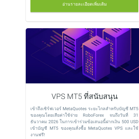
อ่านรายละเอียดเพิ่มเติม
VPS MT5 ที่สนับสนุน
เข้าถึงเซิร์ฟเวอร์ MetaQuotes ระยะไกลสำหรับบัญชี MT5
ของคุณโดยเสียค่าใช้จ่าย RoboForex จนถึงวันที่ 31
ธันวาคม 2026 ในการเข้าร่วมข้อเสนอนี้ฝากเงิน 500 USD
เข้าบัญชี MT5 ของคุณสั่งซื้อ MetaQuotes VPS และใช้
งานฟรี!