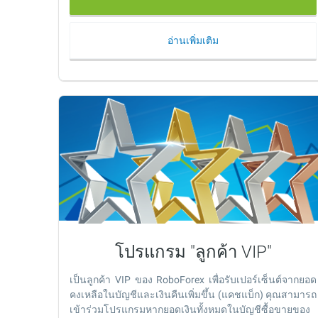
อ่านเพิ่มเติม
โปรแกรม "ลูกค้า VIP"
เป็นลูกค้า VIP ของ RoboForex เพื่อรับเปอร์เซ็นต์จากยอด
คงเหลือในบัญชีและเงินคืนเพิ่มขึ้น (แคชแบ็ก) คุณสามารถ
เข้าร่วมโปรแกรมหากยอดเงินทั้งหมดในบัญชีซื้อขายของ