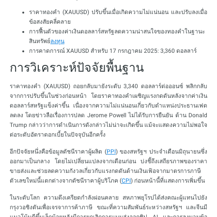
ราคาทองคำ (XAUUSD) ปรับขึ้นเมื่อเกิดความไม่แน่นอน และปรับลงเมื่อ
ข้อสงสัยคลี่คลาย
การฟื้นตัวของค่าเงินดอลลาร์สหรัฐลดความน่าสนใจของทองคำในฐานะ
สินทรัพย์
ลงทุน
การคาดการณ์ XAUUSD สำหรับ 17 กรกฎาคม 2025: 3,360 ดอลลาร์
การวิเคราะห์ปัจจัยพื้นฐาน
ราคาทองคำ (XAUUSD) ถอยกลับมายังระดับ 3,340 ดอลลาร์ต่อออนซ์ พลิกกลับ
จากการปรับขึ้นในช่วงก่อนหน้า โดยราคาทองคำเผชิญแรงกดดันหลังจากค่าเงิน
ดอลลาร์สหรัฐแข็งค่าขึ้น เนื่องจากความไม่แน่นอนเกี่ยวกับตำแหน่งประธานเฟด
ลดลง โดยข่าวลือเรื่องการปลด Jerome Powell ไม่ได้รับการยืนยัน ด้าน Donald
Trump กล่าวว่าการดำเนินการดังกล่าวไม่น่าจะเกิดขึ้น แม้จะแสดงความไม่พอใจ
ต่อระดับอัตราดอกเบี้ยในปัจจุบันอีกครั้ง
อีกปัจจัยหนึ่งคือข้อมูลดัชนีราคาผู้ผลิต (
PPI
) ของสหรัฐฯ ประจำเดือนมิถุนายนซึ่ง
ออกมาเป็นกลาง โดยไม่เปลี่ยนแปลงจากเดือนก่อน บ่งชี้ถึงเสถียรภาพของราคา
ขายส่งและช่วยลดความกังวลเกี่ยวกับแรงกดดันด้านเงินเฟ้อจากมาตรการภาษี
ตัวเลขใหม่นี้แตกต่างจากดัชนีราคาผู้บริโภค (
CPI
) ก่อนหน้านี้ที่แสดงการเพิ่มขึ้น
ในระดับโลก ความตึงเครียดกำลังผ่อนคลาย สหภาพยุโรปได้ส่งคณะผู้แทนไปยัง
กรุงวอชิงตันเพื่อเจรจาการค้าภาษี ขณะที่ความสัมพันธ์ระหว่างสหรัฐฯ และจีนมี