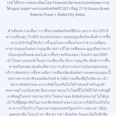
Ltd ได้รับการจดทะเบียนโดย Financial Services Commission ภาย
ใต้กฎหมายอุตสาหกรรมหลักทรัพย์ปี 2021 ที่อยู่: 2118 Guava Street,
Belama Phase 1, Belize City, Belize.
คำเตือนความเสี่ยง
: การซื้อขายผลิตภัณฑ์ที่มีเลเวอเรจ เช่น CFD มี
ความเสี่ยงสูง 75.85% ของนักลงทุนรายย่อยสูญเสียเงินเมื่อทำการซื้อ
ขาย CFD กับผู้ให้บริการนี้ คุณไม่ควรเสี่ยงเกินกว่าจำนวนที่คุณ
สามารถยอมรับต่อการสูญเสีย เพราะมีโอกาสที่คุณจะสูญเสียมากกว่า
เงินลงทุนทั้งหมด คุณไม่ควรซื้อขายหรือลงทุน เว้นแต่ว่าคุณได้ทำ
เข้าใจอย่างถ่องแท้เรื่องความเสี่ยงเกี่ยวกับการสูญเสีย เมื่อทำการซื้อ
ขายหรือลงทุน คุณต้องพิจารณาระดับประสบการณ์ของคุณเสมอ
บริการคัดลอกการซื้อขายมีความเสี่ยงเพิ่มเติมต่อการลงทุนของคุณเนื่ิ
องจากธรรมชาติของผลิตภัณฑ์ หากมีความเสี่ยงที่ดูไม่ชัดเจน เป้า
หมาย RoboForex และบริษัทในเครือไม่ได้กำหนดสำหรับลูกค้า
สหภาพยุโรป/EEA/UK สื่อการตลาดบนเว็บไซต์นี้ไม่ได้มีไว้สำหรับผู้ที่
อาศัยอยู่ในสหราชอาณาจักร โฆษณาของ RoboForex Ltd ไม่ได้มุ่ง
เป้าไปที่ผู้อยู่อาศัยในมาเลเซีย RoboForex Ltd และบริษัทในเครือไม่
สามารถให้บริการในอาณาเขตของสหรัฐอเมริกา แคนาดา ญี่ปุ่น
ออสเตรเลีย โบแนร์ บราซิล คูราเซา ติมอร์ตะวันออก อินโดนีเซีย