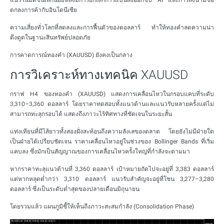
แนวโน้มดีขึ้นเล็กน้อยหลังมีการยกเลิกการแบนส่งออกชิป AI และการลงนามข้อ
ตกลงการค้ากับอินโดนีเซีย
ความเสี่ยงทั่วโลกที่ลดลงและการฟื้นตัวของดอลลาร์ ทำให้ทองคำลดความน่า
ดึงดูดในฐานะสินทรัพย์ปลอดภัย
การคาดการณ์ทองคำ (XAUUSD) ยังคงเป็นกลาง
การวิเคราะห์ทางเทคนิค XAUUSD
กราฟ H4 ของทองคำ (XAUUSD) แสดงการเคลื่อนไหวในกรอบแคบที่ระดับ
3,310–3,360 ดอลลาร์ โดยราคาทดสอบทั้งแนวต้านและแนวรับหลายครั้งแต่ไม่
สามารถทะลุกรอบได้ แสดงถึงภาวะไร้ทิศทางที่ชัดเจนในระยะสั้น
แท่งเทียนที่มีไส้ยาวทั้งสองฝั่งสะท้อนถึงความลังเลของตลาด โดยยังไม่มีฝ่ายใด
เป็นฝ่ายได้เปรียบชัดเจน ราคาเคลื่อนไหวอยู่ในช่วงของ Bollinger Bands ที่เริ่ม
แคบลง ซึ่งมักเป็นสัญญาณของการเคลื่อนไหวครั้งใหญ่ที่กำลังจะตามมา
หากราคาทะลุแนวต้านที่ 3,360 ดอลลาร์ เป้าหมายถัดไปจะอยู่ที่ 3,383 ดอลลาร์
แต่หากหลุดต่ำกว่า 3,310 ดอลลาร์ แนวรับสำคัญจะอยู่ที่โซน 3,277–3,280
ดอลลาร์ ซึ่งเป็นระดับต่ำสุดของปลายเดือนมิถุนายน
โดยรวมแล้ว แผนภูมิชี้ให้เห็นถึงภาวะสะสมกำลัง (Consolidation Phase)