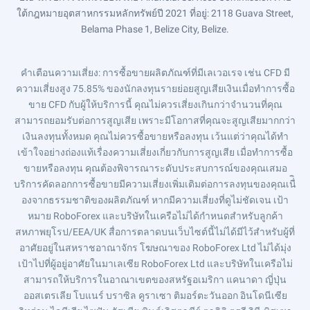
ใต้กฎหมายอุตสาหกรรมหลักทรัพย์ปี 2021 ที่อยู่: 2118 Guava Street,
Belama Phase 1, Belize City, Belize.
คำเตือนความเสี่ยง
: การซื้อขายผลิตภัณฑ์ที่มีเลเวอเรจ เช่น CFD มี
ความเสี่ยงสูง 75.85% ของนักลงทุนรายย่อยสูญเสียเงินเมื่อทำการซื้อ
ขาย CFD กับผู้ให้บริการนี้ คุณไม่ควรเสี่ยงเกินกว่าจำนวนที่คุณ
สามารถยอมรับต่อการสูญเสีย เพราะมีโอกาสที่คุณจะสูญเสียมากกว่า
เงินลงทุนทั้งหมด คุณไม่ควรซื้อขายหรือลงทุน เว้นแต่ว่าคุณได้ทำ
เข้าใจอย่างถ่องแท้เรื่องความเสี่ยงเกี่ยวกับการสูญเสีย เมื่อทำการซื้อ
ขายหรือลงทุน คุณต้องพิจารณาระดับประสบการณ์ของคุณเสมอ
บริการคัดลอกการซื้อขายมีความเสี่ยงเพิ่มเติมต่อการลงทุนของคุณเนื่ิ
องจากธรรมชาติของผลิตภัณฑ์ หากมีความเสี่ยงที่ดูไม่ชัดเจน เป้า
หมาย RoboForex และบริษัทในเครือไม่ได้กำหนดสำหรับลูกค้า
สหภาพยุโรป/EEA/UK สื่อการตลาดบนเว็บไซต์นี้ไม่ได้มีไว้สำหรับผู้ที่
อาศัยอยู่ในสหราชอาณาจักร โฆษณาของ RoboForex Ltd ไม่ได้มุ่ง
เป้าไปที่ผู้อยู่อาศัยในมาเลเซีย RoboForex Ltd และบริษัทในเครือไม่
สามารถให้บริการในอาณาเขตของสหรัฐอเมริกา แคนาดา ญี่ปุ่น
ออสเตรเลีย โบแนร์ บราซิล คูราเซา ติมอร์ตะวันออก อินโดนีเซีย