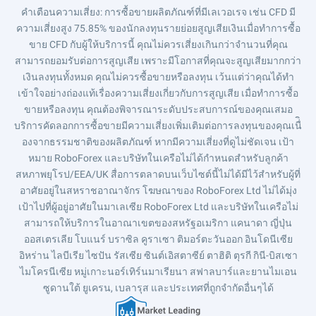
คำเตือนความเสี่ยง
: การซื้อขายผลิตภัณฑ์ที่มีเลเวอเรจ เช่น CFD มี
ความเสี่ยงสูง 75.85% ของนักลงทุนรายย่อยสูญเสียเงินเมื่อทำการซื้อ
ขาย CFD กับผู้ให้บริการนี้ คุณไม่ควรเสี่ยงเกินกว่าจำนวนที่คุณ
สามารถยอมรับต่อการสูญเสีย เพราะมีโอกาสที่คุณจะสูญเสียมากกว่า
เงินลงทุนทั้งหมด คุณไม่ควรซื้อขายหรือลงทุน เว้นแต่ว่าคุณได้ทำ
เข้าใจอย่างถ่องแท้เรื่องความเสี่ยงเกี่ยวกับการสูญเสีย เมื่อทำการซื้อ
ขายหรือลงทุน คุณต้องพิจารณาระดับประสบการณ์ของคุณเสมอ
บริการคัดลอกการซื้อขายมีความเสี่ยงเพิ่มเติมต่อการลงทุนของคุณเนื่ิ
องจากธรรมชาติของผลิตภัณฑ์ หากมีความเสี่ยงที่ดูไม่ชัดเจน เป้า
หมาย RoboForex และบริษัทในเครือไม่ได้กำหนดสำหรับลูกค้า
สหภาพยุโรป/EEA/UK สื่อการตลาดบนเว็บไซต์นี้ไม่ได้มีไว้สำหรับผู้ที่
อาศัยอยู่ในสหราชอาณาจักร โฆษณาของ RoboForex Ltd ไม่ได้มุ่ง
เป้าไปที่ผู้อยู่อาศัยในมาเลเซีย RoboForex Ltd และบริษัทในเครือไม่
สามารถให้บริการในอาณาเขตของสหรัฐอเมริกา แคนาดา ญี่ปุ่น
ออสเตรเลีย โบแนร์ บราซิล คูราเซา ติมอร์ตะวันออก อินโดนีเซีย
อิหร่าน ไลบีเรีย ไซปัน รัสเซีย ซินต์เอิสตาซีย์ ตาฮิติ ตุรกี กินี-บิสเซา
ไมโครนีเซีย หมู่เกาะนอร์เทิร์นมาเรียนา สฟาลบาร์และยานไมเอน
ซูดานใต้ ยูเครน, เบลารุส และประเทศที่ถูกจำกัดอื่นๆได้