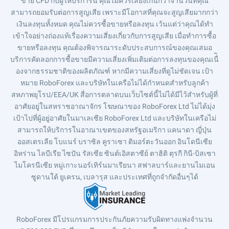
ขาย CFD กับผู้ให้บริการนี้ คุณไม่ควรเสี่ยงเกินกว่าจำนวนที่คุณ
สามารถยอมรับต่อการสูญเสีย เพราะมีโอกาสที่คุณจะสูญเสียมากกว่า
เงินลงทุนทั้งหมด คุณไม่ควรซื้อขายหรือลงทุน เว้นแต่ว่าคุณได้ทำ
เข้าใจอย่างถ่องแท้เรื่องความเสี่ยงเกี่ยวกับการสูญเสีย เมื่อทำการซื้อ
ขายหรือลงทุน คุณต้องพิจารณาระดับประสบการณ์ของคุณเสมอ
บริการคัดลอกการซื้อขายมีความเสี่ยงเพิ่มเติมต่อการลงทุนของคุณเนื่ิ
องจากธรรมชาติของผลิตภัณฑ์ หากมีความเสี่ยงที่ดูไม่ชัดเจน เป้า
หมาย RoboForex และบริษัทในเครือไม่ได้กำหนดสำหรับลูกค้า
สหภาพยุโรป/EEA/UK สื่อการตลาดบนเว็บไซต์นี้ไม่ได้มีไว้สำหรับผู้ที่
อาศัยอยู่ในสหราชอาณาจักร โฆษณาของ RoboForex Ltd ไม่ได้มุ่ง
เป้าไปที่ผู้อยู่อาศัยในมาเลเซีย RoboForex Ltd และบริษัทในเครือไม่
สามารถให้บริการในอาณาเขตของสหรัฐอเมริกา แคนาดา ญี่ปุ่น
ออสเตรเลีย โบแนร์ บราซิล คูราเซา ติมอร์ตะวันออก อินโดนีเซีย
อิหร่าน ไลบีเรีย ไซปัน รัสเซีย ซินต์เอิสตาซีย์ ตาฮิติ ตุรกี กินี-บิสเซา
ไมโครนีเซีย หมู่เกาะนอร์เทิร์นมาเรียนา สฟาลบาร์และยานไมเอน
ซูดานใต้ ยูเครน, เบลารุส และประเทศที่ถูกจำกัดอื่นๆได้
RoboForex มีโปรแกรมการประกันภัยความรับผิดทางแพ่งจำนวน