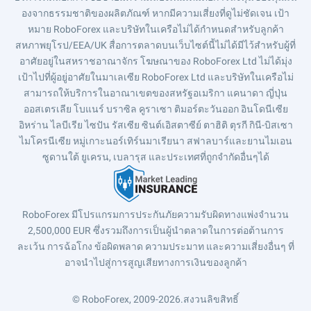
องจากธรรมชาติของผลิตภัณฑ์ หากมีความเสี่ยงที่ดูไม่ชัดเจน เป้า
หมาย RoboForex และบริษัทในเครือไม่ได้กำหนดสำหรับลูกค้า
สหภาพยุโรป/EEA/UK สื่อการตลาดบนเว็บไซต์นี้ไม่ได้มีไว้สำหรับผู้ที่
อาศัยอยู่ในสหราชอาณาจักร โฆษณาของ RoboForex Ltd ไม่ได้มุ่ง
เป้าไปที่ผู้อยู่อาศัยในมาเลเซีย RoboForex Ltd และบริษัทในเครือไม่
สามารถให้บริการในอาณาเขตของสหรัฐอเมริกา แคนาดา ญี่ปุ่น
ออสเตรเลีย โบแนร์ บราซิล คูราเซา ติมอร์ตะวันออก อินโดนีเซีย
อิหร่าน ไลบีเรีย ไซปัน รัสเซีย ซินต์เอิสตาซีย์ ตาฮิติ ตุรกี กินี-บิสเซา
ไมโครนีเซีย หมู่เกาะนอร์เทิร์นมาเรียนา สฟาลบาร์และยานไมเอน
ซูดานใต้ ยูเครน, เบลารุส และประเทศที่ถูกจำกัดอื่นๆได้
RoboForex มีโปรแกรมการประกันภัยความรับผิดทางแพ่งจำนวน
2,500,000 EUR ซึ่งรวมถึงการเป็นผู้นำตลาดในการต่อต้านการ
ละเว้น การฉ้อโกง ข้อผิดพลาด ความประมาท และความเสี่ยงอื่นๆ ที่
อาจนำไปสู่การสูญเสียทางการเงินของลูกค้า
© RoboForex, 2009-2026.
สงวนลิขสิทธิ์