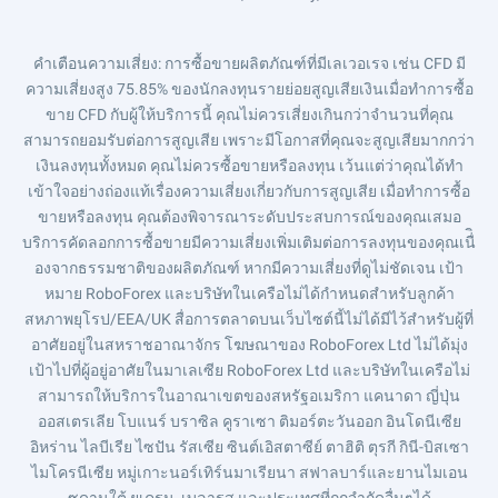
คำเตือนความเสี่ยง
: การซื้อขายผลิตภัณฑ์ที่มีเลเวอเรจ เช่น CFD มี
ความเสี่ยงสูง 75.85% ของนักลงทุนรายย่อยสูญเสียเงินเมื่อทำการซื้อ
ขาย CFD กับผู้ให้บริการนี้ คุณไม่ควรเสี่ยงเกินกว่าจำนวนที่คุณ
สามารถยอมรับต่อการสูญเสีย เพราะมีโอกาสที่คุณจะสูญเสียมากกว่า
เงินลงทุนทั้งหมด คุณไม่ควรซื้อขายหรือลงทุน เว้นแต่ว่าคุณได้ทำ
เข้าใจอย่างถ่องแท้เรื่องความเสี่ยงเกี่ยวกับการสูญเสีย เมื่อทำการซื้อ
ขายหรือลงทุน คุณต้องพิจารณาระดับประสบการณ์ของคุณเสมอ
บริการคัดลอกการซื้อขายมีความเสี่ยงเพิ่มเติมต่อการลงทุนของคุณเนื่ิ
องจากธรรมชาติของผลิตภัณฑ์ หากมีความเสี่ยงที่ดูไม่ชัดเจน เป้า
หมาย RoboForex และบริษัทในเครือไม่ได้กำหนดสำหรับลูกค้า
สหภาพยุโรป/EEA/UK สื่อการตลาดบนเว็บไซต์นี้ไม่ได้มีไว้สำหรับผู้ที่
อาศัยอยู่ในสหราชอาณาจักร โฆษณาของ RoboForex Ltd ไม่ได้มุ่ง
เป้าไปที่ผู้อยู่อาศัยในมาเลเซีย RoboForex Ltd และบริษัทในเครือไม่
สามารถให้บริการในอาณาเขตของสหรัฐอเมริกา แคนาดา ญี่ปุ่น
ออสเตรเลีย โบแนร์ บราซิล คูราเซา ติมอร์ตะวันออก อินโดนีเซีย
อิหร่าน ไลบีเรีย ไซปัน รัสเซีย ซินต์เอิสตาซีย์ ตาฮิติ ตุรกี กินี-บิสเซา
ไมโครนีเซีย หมู่เกาะนอร์เทิร์นมาเรียนา สฟาลบาร์และยานไมเอน
ซูดานใต้ ยูเครน, เบลารุส และประเทศที่ถูกจำกัดอื่นๆได้