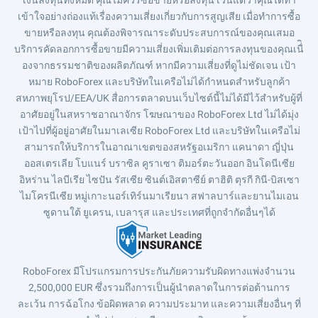
เข้าใจอย่างถ่องแท้เรื่องความเสี่ยงเกี่ยวกับการสูญเสีย เมื่อทำการซื้อ
ขายหรือลงทุน คุณต้องพิจารณาระดับประสบการณ์ของคุณเสมอ
บริการคัดลอกการซื้อขายมีความเสี่ยงเพิ่มเติมต่อการลงทุนของคุณเนื่ิ
องจากธรรมชาติของผลิตภัณฑ์ หากมีความเสี่ยงที่ดูไม่ชัดเจน เป้า
หมาย RoboForex และบริษัทในเครือไม่ได้กำหนดสำหรับลูกค้า
สหภาพยุโรป/EEA/UK สื่อการตลาดบนเว็บไซต์นี้ไม่ได้มีไว้สำหรับผู้ที่
อาศัยอยู่ในสหราชอาณาจักร โฆษณาของ RoboForex Ltd ไม่ได้มุ่ง
เป้าไปที่ผู้อยู่อาศัยในมาเลเซีย RoboForex Ltd และบริษัทในเครือไม่
สามารถให้บริการในอาณาเขตของสหรัฐอเมริกา แคนาดา ญี่ปุ่น
ออสเตรเลีย โบแนร์ บราซิล คูราเซา ติมอร์ตะวันออก อินโดนีเซีย
อิหร่าน ไลบีเรีย ไซปัน รัสเซีย ซินต์เอิสตาซีย์ ตาฮิติ ตุรกี กินี-บิสเซา
ไมโครนีเซีย หมู่เกาะนอร์เทิร์นมาเรียนา สฟาลบาร์และยานไมเอน
ซูดานใต้ ยูเครน, เบลารุส และประเทศที่ถูกจำกัดอื่นๆได้
RoboForex มีโปรแกรมการประกันภัยความรับผิดทางแพ่งจำนวน
2,500,000 EUR ซึ่งรวมถึงการเป็นผู้นำตลาดในการต่อต้านการ
ละเว้น การฉ้อโกง ข้อผิดพลาด ความประมาท และความเสี่ยงอื่นๆ ที่