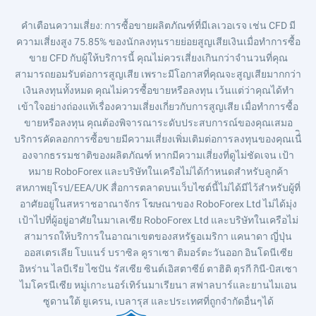
คำเตือนความเสี่ยง
: การซื้อขายผลิตภัณฑ์ที่มีเลเวอเรจ เช่น CFD มี
ความเสี่ยงสูง 75.85% ของนักลงทุนรายย่อยสูญเสียเงินเมื่อทำการซื้อ
ขาย CFD กับผู้ให้บริการนี้ คุณไม่ควรเสี่ยงเกินกว่าจำนวนที่คุณ
สามารถยอมรับต่อการสูญเสีย เพราะมีโอกาสที่คุณจะสูญเสียมากกว่า
เงินลงทุนทั้งหมด คุณไม่ควรซื้อขายหรือลงทุน เว้นแต่ว่าคุณได้ทำ
เข้าใจอย่างถ่องแท้เรื่องความเสี่ยงเกี่ยวกับการสูญเสีย เมื่อทำการซื้อ
ขายหรือลงทุน คุณต้องพิจารณาระดับประสบการณ์ของคุณเสมอ
บริการคัดลอกการซื้อขายมีความเสี่ยงเพิ่มเติมต่อการลงทุนของคุณเนื่ิ
องจากธรรมชาติของผลิตภัณฑ์ หากมีความเสี่ยงที่ดูไม่ชัดเจน เป้า
หมาย RoboForex และบริษัทในเครือไม่ได้กำหนดสำหรับลูกค้า
สหภาพยุโรป/EEA/UK สื่อการตลาดบนเว็บไซต์นี้ไม่ได้มีไว้สำหรับผู้ที่
อาศัยอยู่ในสหราชอาณาจักร โฆษณาของ RoboForex Ltd ไม่ได้มุ่ง
เป้าไปที่ผู้อยู่อาศัยในมาเลเซีย RoboForex Ltd และบริษัทในเครือไม่
สามารถให้บริการในอาณาเขตของสหรัฐอเมริกา แคนาดา ญี่ปุ่น
ออสเตรเลีย โบแนร์ บราซิล คูราเซา ติมอร์ตะวันออก อินโดนีเซีย
อิหร่าน ไลบีเรีย ไซปัน รัสเซีย ซินต์เอิสตาซีย์ ตาฮิติ ตุรกี กินี-บิสเซา
ไมโครนีเซีย หมู่เกาะนอร์เทิร์นมาเรียนา สฟาลบาร์และยานไมเอน
ซูดานใต้ ยูเครน, เบลารุส และประเทศที่ถูกจำกัดอื่นๆได้