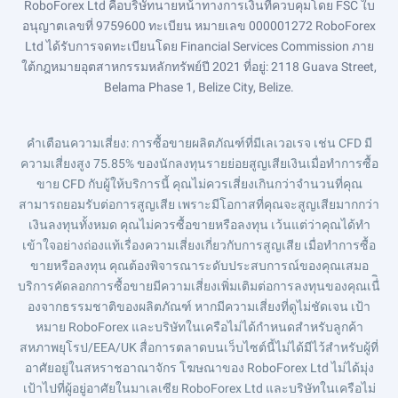
RoboForex Ltd คือบริษัทนายหน้าทางการเงินที่ควบคุมโดย FSC ใบ
อนุญาตเลขที่ 9759600 ทะเบียน หมายเลข 000001272 RoboForex
Ltd ได้รับการจดทะเบียนโดย Financial Services Commission ภาย
ใต้กฎหมายอุตสาหกรรมหลักทรัพย์ปี 2021 ที่อยู่: 2118 Guava Street,
Belama Phase 1, Belize City, Belize.
คำเตือนความเสี่ยง
: การซื้อขายผลิตภัณฑ์ที่มีเลเวอเรจ เช่น CFD มี
ความเสี่ยงสูง 75.85% ของนักลงทุนรายย่อยสูญเสียเงินเมื่อทำการซื้อ
ขาย CFD กับผู้ให้บริการนี้ คุณไม่ควรเสี่ยงเกินกว่าจำนวนที่คุณ
สามารถยอมรับต่อการสูญเสีย เพราะมีโอกาสที่คุณจะสูญเสียมากกว่า
เงินลงทุนทั้งหมด คุณไม่ควรซื้อขายหรือลงทุน เว้นแต่ว่าคุณได้ทำ
เข้าใจอย่างถ่องแท้เรื่องความเสี่ยงเกี่ยวกับการสูญเสีย เมื่อทำการซื้อ
ขายหรือลงทุน คุณต้องพิจารณาระดับประสบการณ์ของคุณเสมอ
บริการคัดลอกการซื้อขายมีความเสี่ยงเพิ่มเติมต่อการลงทุนของคุณเนื่ิ
องจากธรรมชาติของผลิตภัณฑ์ หากมีความเสี่ยงที่ดูไม่ชัดเจน เป้า
หมาย RoboForex และบริษัทในเครือไม่ได้กำหนดสำหรับลูกค้า
สหภาพยุโรป/EEA/UK สื่อการตลาดบนเว็บไซต์นี้ไม่ได้มีไว้สำหรับผู้ที่
อาศัยอยู่ในสหราชอาณาจักร โฆษณาของ RoboForex Ltd ไม่ได้มุ่ง
เป้าไปที่ผู้อยู่อาศัยในมาเลเซีย RoboForex Ltd และบริษัทในเครือไม่